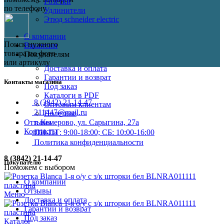
Розетки
по телефону
Удлинители
Этюд schneider electric
О компании
Поиск нужного
Вакансии
товара по фото
Покупателям
или артикулу
Доставка и оплата
Гарантии и возврат
Контакты магазина
Под заказ
Каталоги в PDF
8 (3842) 21-14-47
Оптовым клиентам
211447@mail.ru
Полезное
Отзывы
г. Кемерово, ул. Сарыгина, 27а
Контакты
ПН-ПТ: 9:00-18:00; СБ: 10:00-16:00
Политика конфиденциальности
8 (3842) 21-14-47
Покупателю
Поможем с выбором
О компании
Отзывы
Меню
Доставка и оплата
Гарантии и возврат
Под заказ
Каталог