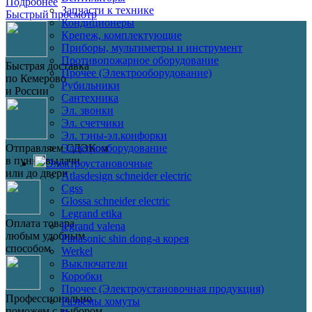
Подробнее
Запчасти к технике
Быстрый просмотр
Кондиционеры
Крепеж, комплектующие
Приборы, мультиметры и инструмент
Противопожарное оборудование
Быстрая доставка
Прочее (Электрооборудование)
по Кемерово
Рубильники
и России
Сантехника
Эл. звонки
Эл. счетчики
Эл. тэны-эл.конфорки
Электрооборудование
Отправляем СДЭКом
в пункт выдачи
Электроустановочные
или до двери
Atlasdesign schneider electric
Cgss
Glossa schneider electric
Legrand etika
Оплата товара
legrand valena
любым удобным
Panasonic shin dong-a корея
способом
Werkel
Выключатели
Коробки
Прочее (Электроустановочная продукция)
Профессионально
Разъемы хомуты
поможем с выбором