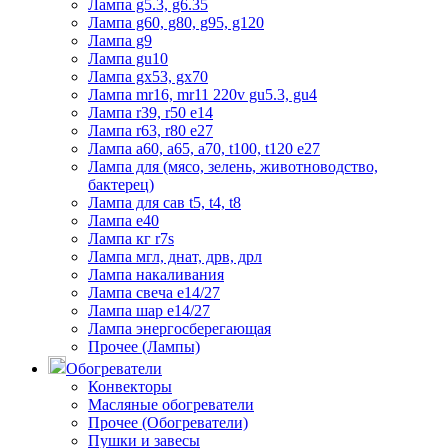
Лампа g5.3, g6.35
Лампа g60, g80, g95, g120
Лампа g9
Лампа gu10
Лампа gx53, gx70
Лампа mr16, mr11 220v gu5.3, gu4
Лампа r39, r50 е14
Лампа r63, r80 е27
Лампа а60, а65, а70, t100, t120 е27
Лампа для (мясо, зелень, животноводство,
бактерец)
Лампа для сав t5, t4, t8
Лампа е40
Лампа кг r7s
Лампа мгл, днат, дрв, дрл
Лампа накаливания
Лампа свеча е14/27
Лампа шар е14/27
Лампа энергосберегающая
Прочее (Лампы)
Обогреватели
Конвекторы
Масляные обогреватели
Прочее (Обогреватели)
Пушки и завесы