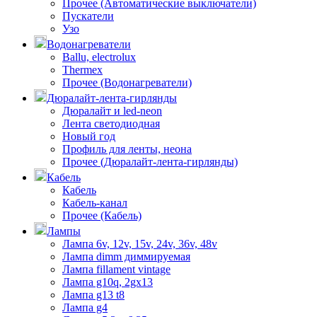
Прочее (Автоматические выключатели)
Пускатели
Узо
Водонагреватели
Ballu, electrolux
Thermex
Прочее (Водонагреватели)
Дюралайт-лента-гирлянды
Дюралайт и led-neon
Лента светодиодная
Новый год
Профиль для ленты, неона
Прочее (Дюралайт-лента-гирлянды)
Кабель
Кабель
Кабель-канал
Прочее (Кабель)
Лампы
Лампа 6v, 12v, 15v, 24v, 36v, 48v
Лампа dimm диммируемая
Лампа fillament vintage
Лампа g10q, 2gx13
Лампа g13 t8
Лампа g4