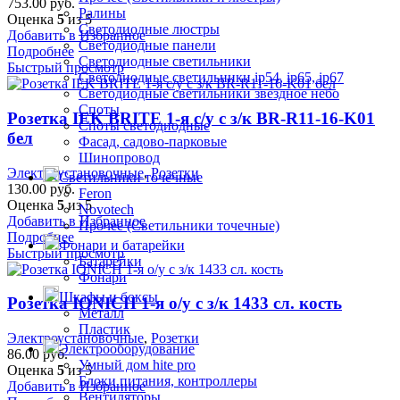
753.00
руб.
Ралины
Оценка
5
из 5
Светодиодные люстры
Добавить в Избранное
Светодиодные панели
Подробнее
Светодиодные светильники
Быстрый просмотр
Светодиодные светильники ip54, ip65, ip67
Светодиодные светильники звездное небо
Споты
Розетка IEK BRITE 1-я с/у с з/к BR-R11-16-K01
Споты светодиодные
бел
Фасад, садово-парковые
Шинопровод
Электроустановочные
,
Розетки
Светильники точечные
130.00
руб.
Feron
Оценка
5
из 5
Novotech
Добавить в Избранное
Прочее (Светильники точечные)
Подробнее
Фонари и батарейки
Быстрый просмотр
Батарейки
Фонари
Шкафы и боксы
Розетка IONICH 1-я о/у с з/к 1433 сл. кость
Металл
Пластик
Электроустановочные
,
Розетки
Электрооборудование
86.00
руб.
Умный дом hite pro
Оценка
5
из 5
Блоки питания, контроллеры
Добавить в Избранное
Вентиляторы