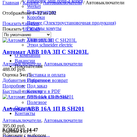
Panasonic shin dong-a корея
Главная
/
Каталог
/
Автовыключатели
/
Автовыключатели
Werkel
Выключатели
Отображение 1–12 из 202
Коробки
Прочее (Электроустановочная продукция)
Показать сайдбар
Разъемы хомуты
Показать
18
36
48
Розетки
Удлинители
Этюд schneider electric
Автомат ABB 10А 3П С SH203L
О компании
Вакансии
Автовыключатели
,
Автовыключатели
Покупателям
488.00
руб.
Оценка
5
из 5
Доставка и оплата
Добавить в Избранное
Гарантии и возврат
Подробнее
Под заказ
Быстрый просмотр
Каталоги в PDF
Оптовым клиентам
Полезное
Отзывы
Автомат ABB 16А 1П В SH201
Контакты
Автовыключатели
,
Автовыключатели
395.00
руб.
8 (3842) 21-14-47
Оценка
5
из 5
Поможем с выбором
Добавить в Избранное