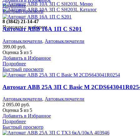
Меню
Подробнее
Каталог
Быстрый просмотр
8 (3842) 21-14-47
Поможем с выбором
Автомат ABB 16А 1П С S201
Автовыключатели
,
Автовыключатели
399.00
руб.
Оценка
5
из 5
Добавить в Избранное
Подробнее
Быстрый просмотр
Автомат ABB 25А 3П С Basic M 2CDS643041R025
Автовыключатели
,
Автовыключатели
2 095.00
руб.
Оценка
5
из 5
Добавить в Избранное
Подробнее
Быстрый просмотр