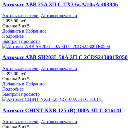
Автомат ABB 25А 3П С TX3 6кА/10кА 403946
Автовыключатели
,
Автовыключатели
2 095.00
руб.
Оценка
5
из 5
Добавить в Избранное
Подробнее
Быстрый просмотр
Автомат ABB SH203L 50А 3П С 2CDS243001R050
Автовыключатели
,
Автовыключатели
2 395.00
руб.
Оценка
5
из 5
Добавить в Избранное
Подробнее
Быстрый просмотр
Автомат CHINT NXB-125 (R) 100А 3П C 816141
Автовыключатели
,
Автовыключатели
Оценка
5
из 5