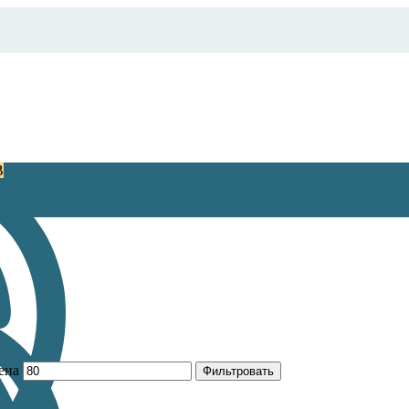
В
ена
Фильтровать