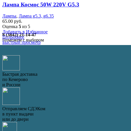
Лампа Космос 50W 220V G5.3
Лампы
,
Лампа g5.3, g6.35
65.00
руб.
Оценка
5
из 5
Добавить в Избранное
8 (3842) 21-14-47
Подробнее
Поможем с выбором
Быстрый просмотр
Быстрая доставка
по Кемерово
и России
Отправляем СДЭКом
в пункт выдачи
или до двери