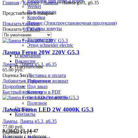
Panasonic shin dong-a корея
Главная
/
Каталог
/
Лампы
/
Лампа g5.3, g6.35
Werkel
Выключатели
Представлено 5 товаров
Коробки
Прочее (Электроустановочная продукция)
Показать сайдбар
Разъемы хомуты
Показать
18
36
48
Розетки
Удлинители
Этюд schneider electric
Лампа Feron 20W 220V G5.3
О компании
Вакансии
Лампы
,
Лампа g5.3, g6.35
Покупателям
65.00
руб.
Оценка
5
из 5
Доставка и оплата
Добавить в Избранное
Гарантии и возврат
Подробнее
Под заказ
Быстрый просмотр
Каталоги в PDF
Оптовым клиентам
Полезное
Отзывы
Лампа Feron LED 2W 4000K G5.3
Контакты
Лампы
,
Лампа g5.3, g6.35
77.00
руб.
8 (3842) 21-14-47
Оценка
5
из 5
Поможем с выбором
Добавить в Избранное