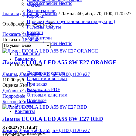
Этюд schneider electric
Werkel
Выключатели
Главная
/
Каталог
/
Лампы
/
Лампа а60, а65, а70, t100, t120 е27
Коробки
Прочее (Электроустановочная продукция)
Отображение 1–12 из 59
Разъемы хомуты
Розетки
Показать сайдбар
Удлинители
Показать
18
36
48
Этюд schneider electric
О компании
Вакансии
Лампа ECOLA LED A55 8W E27 ORANGE
Покупателям
Доставка и оплата
Лампы
,
Лампа а60, а65, а70, t100, t120 е27
Гарантии и возврат
110.00
руб.
Под заказ
Оценка
5
из 5
Каталоги в PDF
Добавить в Избранное
Оптовым клиентам
Подробнее
Полезное
Быстрый просмотр
Отзывы
Контакты
Лампа ECOLA LED A55 8W E27 RED
8 (3842) 21-14-47
Лампы
,
Лампа а60, а65, а70, t100, t120 е27
Поможем с выбором
110.00
руб.