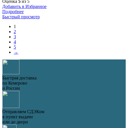
Оценка
5
из 5
Добавить в Избранное
Подробнее
Быстрый просмотр
1
2
3
4
5
→
Быстрая доставка
по Кемерово
и России
Отправляем СДЭКом
в пункт выдачи
или до двери