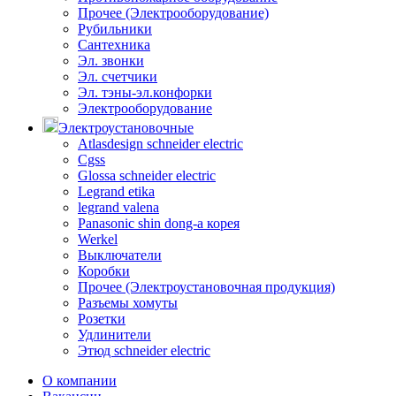
Прочее (Электрооборудование)
Рубильники
Сантехника
Эл. звонки
Эл. счетчики
Эл. тэны-эл.конфорки
Электрооборудование
Электроустановочные
Atlasdesign schneider electric
Cgss
Glossa schneider electric
Legrand etika
legrand valena
Panasonic shin dong-a корея
Werkel
Выключатели
Коробки
Прочее (Электроустановочная продукция)
Разъемы хомуты
Розетки
Удлинители
Этюд schneider electric
О компании