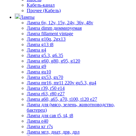
Кабель-канал
Прочее (Кабель)
Лампы
Лампа 6v, 12v, 15v, 24v, 36v, 48v
Лампа dimm диммируемая
Лампа fillament vintage
Лампа g10q, 2gx13
Лампа g13 t8
Лампа g4
Лампа g5.3, g6.35
Лампа g60, g80, g95, g120
Лампа g9
Лампа gu10
Лампа gx53, gx70
Лампа mr16, mr11 220v gu5.3, gu4
Лампа r39, r50 е14
Лампа r63, r80 е27
Лампа а60, а65, а70, t100, t120 е27
Лампа для (мясо, зелень, животноводство,
бактерец)
Лампа для сав t5, t4, t8
Лампа е40
Лампа кг r7s
Лампа мгл, днат, дрв, дрл