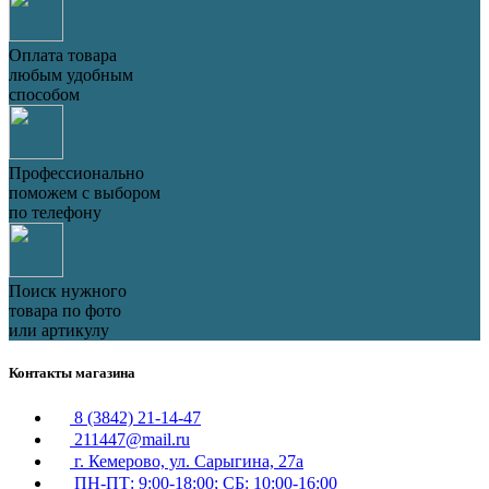
Оплата товара
любым удобным
способом
Профессионально
поможем с выбором
по телефону
Поиск нужного
товара по фото
или артикулу
Контакты магазина
8 (3842) 21-14-47
211447@mail.ru
г. Кемерово, ул. Сарыгина, 27а
ПН-ПТ: 9:00-18:00; СБ: 10:00-16:00