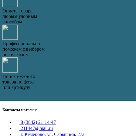
Оплата товара
любым удобным
способом
Профессионально
поможем с выбором
по телефону
Поиск нужного
товара по фото
или артикулу
Контакты магазина
8 (3842) 21-14-47
211447@mail.ru
г. Кемерово, ул. Сарыгина, 27а