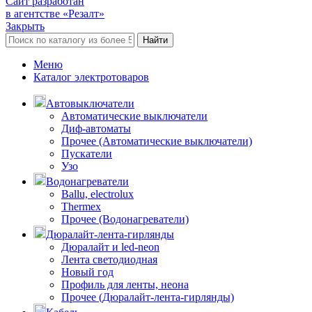
Сайт разработан
в агентстве «Резалт»
Закрыть
Найти
Меню
Каталог электротоваров
Автовыключатели
Автоматические выключатели
Диф-автоматы
Прочее (Автоматические выключатели)
Пускатели
Узо
Водонагреватели
Ballu, electrolux
Thermex
Прочее (Водонагреватели)
Дюралайт-лента-гирлянды
Дюралайт и led-neon
Лента светодиодная
Новый год
Профиль для ленты, неона
Прочее (Дюралайт-лента-гирлянды)