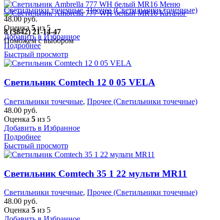
Меню
Светильники точечные
,
Прочее (Светильники точечные)
Каталог
48.00
руб.
Оценка
5
из 5
8 (3842) 21-14-47
Добавить в Избранное
Поможем с выбором
Подробнее
Быстрый просмотр
Светильник Comtech 12 0 05 VELA
Светильники точечные
,
Прочее (Светильники точечные)
48.00
руб.
Оценка
5
из 5
Добавить в Избранное
Подробнее
Быстрый просмотр
Светильник Comtech 35 1 22 мульти MR11
Светильники точечные
,
Прочее (Светильники точечные)
48.00
руб.
Оценка
5
из 5
Добавить в Избранное