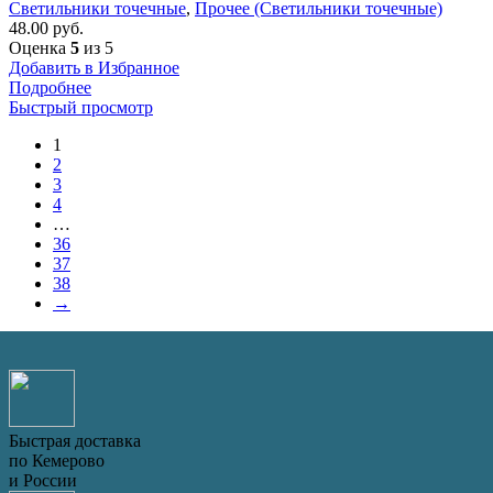
Светильники точечные
,
Прочее (Светильники точечные)
48.00
руб.
Оценка
5
из 5
Добавить в Избранное
Подробнее
Быстрый просмотр
1
2
3
4
…
36
37
38
→
Быстрая доставка
по Кемерово
и России