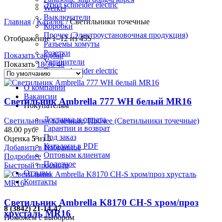
Этюд schneider electric
Werkel
Выключатели
Главная
/
Каталог
/
Светильники точечные
Коробки
Прочее (Электроустановочная продукция)
Отображение 1–12 из 455
Разъемы хомуты
Розетки
Показать сайдбар
Удлинители
Показать
18
36
48
Этюд schneider electric
О компании
Вакансии
Светильник Ambrella 777 WH белый MR16
Покупателям
Доставка и оплата
Светильники точечные
,
Прочее (Светильники точечные)
Гарантии и возврат
48.00
руб.
Под заказ
Оценка
5
из 5
Каталоги в PDF
Добавить в Избранное
Оптовым клиентам
Подробнее
Полезное
Быстрый просмотр
Отзывы
Контакты
Светильник Ambrella K8170 CH-S хром/проз
8 (3842) 21-14-47
хрусталь MR16
Поможем с выбором