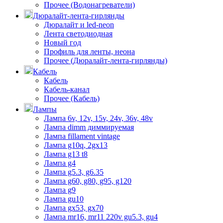
Прочее (Водонагреватели)
Дюралайт-лента-гирлянды
Дюралайт и led-neon
Лента светодиодная
Новый год
Профиль для ленты, неона
Прочее (Дюралайт-лента-гирлянды)
Кабель
Кабель
Кабель-канал
Прочее (Кабель)
Лампы
Лампа 6v, 12v, 15v, 24v, 36v, 48v
Лампа dimm диммируемая
Лампа fillament vintage
Лампа g10q, 2gx13
Лампа g13 t8
Лампа g4
Лампа g5.3, g6.35
Лампа g60, g80, g95, g120
Лампа g9
Лампа gu10
Лампа gx53, gx70
Лампа mr16, mr11 220v gu5.3, gu4