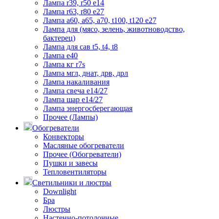
Лампа r39, r50 е14
Лампа r63, r80 е27
Лампа а60, а65, а70, t100, t120 е27
Лампа для (мясо, зелень, животноводство,
бактерец)
Лампа для сав t5, t4, t8
Лампа е40
Лампа кг r7s
Лампа мгл, днат, дрв, дрл
Лампа накаливания
Лампа свеча е14/27
Лампа шар е14/27
Лампа энергосберегающая
Прочее (Лампы)
Обогреватели
Конвекторы
Масляные обогреватели
Прочее (Обогреватели)
Пушки и завесы
Тепловентиляторы
Светильники и люстры
Downlight
Бра
Люстры
Настенно-потолочные