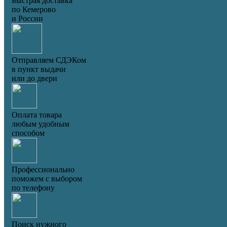
Быстрая доставка
по Кемерово
и России
Отправляем СДЭКом
в пункт выдачи
или до двери
Оплата товара
любым удобным
способом
Профессионально
поможем с выбором
по телефону
Поиск нужного