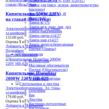
Лампа а60, а65, а70, t100, t120 е27
Лампа для (мясо, зелень, животноводство,
бактерец)
Кипятильник 500W 220V
Лампа для сав t5, t4, t8
Лампа е40
на стакан (Вел.Луки)
Лампа кг r7s
Лампа мгл, днат, дрв, дрл
Электрооборудование
,
Эл. тэны-
Лампа накаливания
эл.конфорки
Лампа свеча е14/27
133.00
руб.
Лампа шар е14/27
Оценка
5
из 5
Лампа энергосберегающая
Добавить в Избранное
Прочее (Лампы)
Подробнее
Обогреватели
Быстрый просмотр
Конвекторы
Масляные обогреватели
Прочее (Обогреватели)
Кипятильник HomeStar
Пушки и завесы
2000W 220V HB-020
Тепловентиляторы
Светильники и люстры
Электрооборудование
,
Эл. тэны-
Downlight
эл.конфорки
Бра
179.00
руб.
Люстры
Оценка
5
из 5
Настенно-потолочные
Добавить в Избранное
Настольные