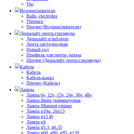
Узо
Водонагреватели
Ballu, electrolux
Thermex
Прочее (Водонагреватели)
Дюралайт-лента-гирлянды
Дюралайт и led-neon
Лента светодиодная
Новый год
Профиль для ленты, неона
Прочее (Дюралайт-лента-гирлянды)
Кабель
Кабель
Кабель-канал
Прочее (Кабель)
Лампы
Лампа 6v, 12v, 15v, 24v, 36v, 48v
Лампа dimm диммируемая
Лампа fillament vintage
Лампа g10q, 2gx13
Лампа g13 t8
Лампа g4
Лампа g5.3, g6.35
Лампа g60, g80, g95, g120