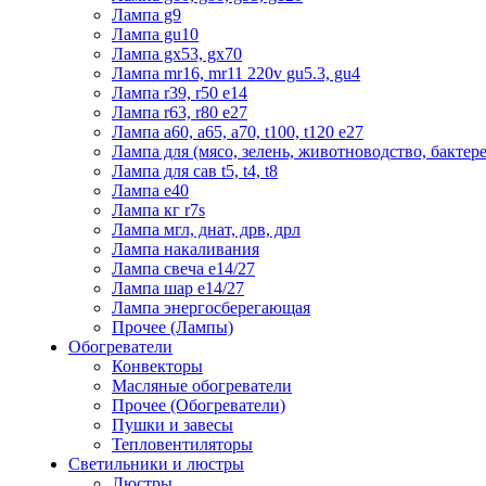
Лампа g9
Лампа gu10
Лампа gx53, gx70
Лампа mr16, mr11 220v gu5.3, gu4
Лампа r39, r50 е14
Лампа r63, r80 е27
Лампа а60, а65, а70, t100, t120 е27
Лампа для (мясо, зелень, животноводство, бактер
Лампа для сав t5, t4, t8
Лампа е40
Лампа кг r7s
Лампа мгл, днат, дрв, дрл
Лампа накаливания
Лампа свеча е14/27
Лампа шар е14/27
Лампа энергосберегающая
Прочее (Лампы)
Обогреватели
Конвекторы
Масляные обогреватели
Прочее (Обогреватели)
Пушки и завесы
Тепловентиляторы
Светильники и люстры
Люстры