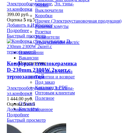
Электрооборудование
,
Эл. тэны-
Werkel
эл.конфорки
Выключатели
399.00
руб.
Коробки
Оценка
5
из 5
Прочее (Электроустановочная продукция)
Добавить в Избранное
Разъемы хомуты
Подробнее
Розетки
Быстрый просмотр
Удлинители
Этюд schneider electric
О компании
Вакансии
Конфорка стеклокерамика
Покупателям
D-230mm 2300W 2конт.с
Доставка и оплата
термозащитой
Гарантии и возврат
Под заказ
Каталоги в PDF
Электрооборудование
,
Эл. тэны-
Оптовым клиентам
эл.конфорки
Полезное
1 444.00
руб.
Отзывы
Оценка
5
из 5
Контакты
Добавить в Избранное
Подробнее
Быстрый просмотр
8 (3842) 21-14-47
Поможем с выбором