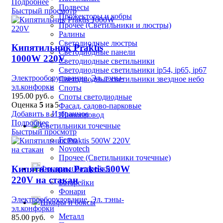
Подробнее
Подвесы
Быстрый просмотр
Прожекторы и кобры
Прочее (Светильники и люстры)
Ралины
Светодиодные люстры
Кипятильник Praktis
Светодиодные панели
1000W 220V
Светодиодные светильники
Светодиодные светильники ip54, ip65, ip67
Электрооборудование
,
Эл. тэны-
Светодиодные светильники звездное небо
эл.конфорки
Споты
195.00
руб.
Споты светодиодные
Оценка
5
из 5
Фасад, садово-парковые
Добавить в Избранное
Шинопровод
Подробнее
Светильники точечные
Быстрый просмотр
Feron
Novotech
Прочее (Светильники точечные)
Кипятильник Praktis 500W
Фонари и батарейки
220V на стакан
Батарейки
Фонари
Электрооборудование
,
Эл. тэны-
Шкафы и боксы
эл.конфорки
Металл
85.00
руб.