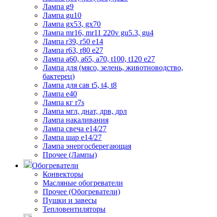
Лампа g9
Лампа gu10
Лампа gx53, gx70
Лампа mr16, mr11 220v gu5.3, gu4
Лампа r39, r50 е14
Лампа r63, r80 е27
Лампа а60, а65, а70, t100, t120 е27
Лампа для (мясо, зелень, животноводство,
бактерец)
Лампа для сав t5, t4, t8
Лампа е40
Лампа кг r7s
Лампа мгл, днат, дрв, дрл
Лампа накаливания
Лампа свеча е14/27
Лампа шар е14/27
Лампа энергосберегающая
Прочее (Лампы)
Обогреватели
Конвекторы
Масляные обогреватели
Прочее (Обогреватели)
Пушки и завесы
Тепловентиляторы