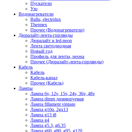
Пускатели
Узо
Водонагреватели
Ballu, electrolux
Thermex
Прочее (Водонагреватели)
Дюралайт-лента-гирлянды
Дюралайт и led-neon
Лента светодиодная
Новый год
Профиль для ленты, неона
Прочее (Дюралайт-лента-гирлянды)
Кабель
Кабель
Кабель-канал
Прочее (Кабель)
Лампы
Лампа 6v, 12v, 15v, 24v, 36v, 48v
Лампа dimm диммируемая
Лампа fillament vintage
Лампа g10q, 2gx13
Лампа g13 t8
Лампа g4
Лампа g5.3, g6.35
Лампа g60, g80, g95, g120