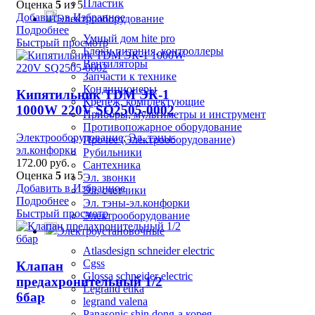
Пластик
Оценка
5
из 5
Добавить в Избранное
Электрооборудование
Подробнее
Умный дом hite pro
Быстрый просмотр
Блоки питания, контроллеры
Вентиляторы
Запчасти к технике
Кондиционеры
Кипятильник TDM ЭК-1
Крепеж, комплектующие
1000W 220V SQ2505-0002
Приборы, мультиметры и инструмент
Противопожарное оборудование
Электрооборудование
,
Эл. тэны-
Прочее (Электрооборудование)
эл.конфорки
Рубильники
172.00
руб.
Сантехника
Оценка
5
из 5
Эл. звонки
Добавить в Избранное
Эл. счетчики
Подробнее
Эл. тэны-эл.конфорки
Быстрый просмотр
Электрооборудование
Электроустановочные
Atlasdesign schneider electric
Cgss
Клапан
Glossa schneider electric
предахронительный 1/2
Legrand etika
6бар
legrand valena
Panasonic shin dong-a корея