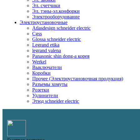
Эл. счетчики
Эл. тэны-эл.конфорки
Электрооборудование
Электроустановочные
Atlasdesign schneider electric
Cgss
Glossa schneider electric
Legrand etika
legrand valena
Panasonic shin dong-a корея
Werkel
Выключатели
Коробки
Прочее (Электроустановочная продукция)
Разъемы хомуты
Розетки
Удлинители
Этюд schneider electric