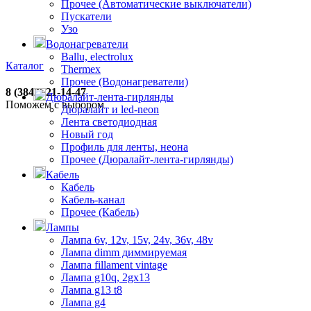
Прочее (Автоматические выключатели)
Пускатели
Узо
Водонагреватели
Ballu, electrolux
Каталог
Thermex
Прочее (Водонагреватели)
8 (3842) 21-14-47
Дюралайт-лента-гирлянды
Поможем с выбором
Дюралайт и led-neon
Лента светодиодная
Новый год
Профиль для ленты, неона
Прочее (Дюралайт-лента-гирлянды)
Кабель
Кабель
Кабель-канал
Прочее (Кабель)
Лампы
Лампа 6v, 12v, 15v, 24v, 36v, 48v
Лампа dimm диммируемая
Лампа fillament vintage
Лампа g10q, 2gx13
Лампа g13 t8
Лампа g4