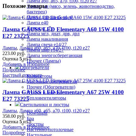
Лампа а60, а65, а70, t100, t120 е27
Похожие товары
Лампа для (мясо, зелень, животноводство,
бактерец)
Лампа для сав t5, t4, t8
Лампа е40
Лампа кг r7s
Лампа GAUSS LED Elementary A60 15W 4100
Лампа мгл, днат, дрв, дрл
E27 23225
Лампа накаливания
Лампа свеча е14/27
Лампы
,
Лампа а60, а65, а70, t100, t120 е27
Лампа шар е14/27
223.00
руб.
Лампа энергосберегающая
Оценка
5
из 5
Прочее (Лампы)
Добавить в Избранное
Обогреватели
Подробнее
Быстрый просмотр
Конвекторы
Масляные обогреватели
Прочее (Обогреватели)
Лампа GAUSS LED Elementary A67 25W 4100
Пушки и завесы
Тепловентиляторы
E27 73225
Светильники и люстры
Лампы
,
Лампа а60, а65, а70, t100, t120 е27
Downlight
358.00
руб.
Бра
Оценка
5
из 5
Люстры
Добавить в Избранное
Настенно-потолочные
Подробнее
Настольные