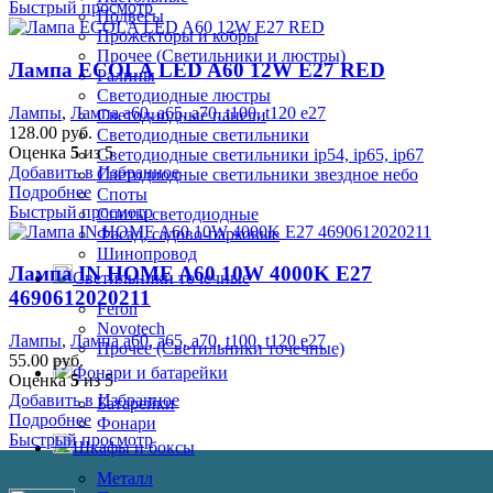
Быстрый просмотр
Подвесы
Прожекторы и кобры
Прочее (Светильники и люстры)
Лампа ECOLA LED A60 12W E27 RED
Ралины
Светодиодные люстры
Лампы
,
Лампа а60, а65, а70, t100, t120 е27
Светодиодные панели
128.00
руб.
Светодиодные светильники
Оценка
5
из 5
Светодиодные светильники ip54, ip65, ip67
Добавить в Избранное
Светодиодные светильники звездное небо
Подробнее
Споты
Быстрый просмотр
Споты светодиодные
Фасад, садово-парковые
Шинопровод
Лампа IN HOME A60 10W 4000K E27
Светильники точечные
4690612020211
Feron
Novotech
Лампы
,
Лампа а60, а65, а70, t100, t120 е27
Прочее (Светильники точечные)
55.00
руб.
Фонари и батарейки
Оценка
5
из 5
Добавить в Избранное
Батарейки
Подробнее
Фонари
Быстрый просмотр
Шкафы и боксы
Металл