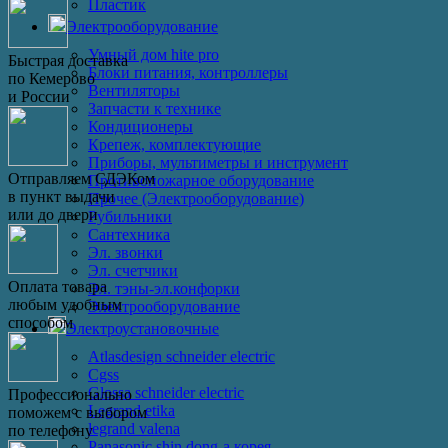
Пластик
Электрооборудование
Умный дом hite pro
Быстрая доставка
Блоки питания, контроллеры
по Кемерово
Вентиляторы
и России
Запчасти к технике
Кондиционеры
Крепеж, комплектующие
Приборы, мультиметры и инструмент
Отправляем СДЭКом
Противопожарное оборудование
в пункт выдачи
Прочее (Электрооборудование)
или до двери
Рубильники
Сантехника
Эл. звонки
Эл. счетчики
Оплата товара
Эл. тэны-эл.конфорки
любым удобным
Электрооборудование
способом
Электроустановочные
Atlasdesign schneider electric
Cgss
Glossa schneider electric
Профессионально
Legrand etika
поможем с выбором
legrand valena
по телефону
Panasonic shin dong-a корея