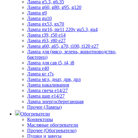
Лампа g5.3, g6.35
Лампа g60, g80, g95, g120
Лампа g9
Лампа gu10
Лампа gx53, gx70
Лампа mr16, mr11 220v gu5.3, gu4
Лампа r39, r50 е14
Лампа r63, r80 е27
Лампа а60, а65, а70, t100, t120 е27
Лампа для (мясо, зелень, животноводство,
бактерец)
Лампа для сав t5, t4, t8
Лампа е40
Лампа кг r7s
Лампа мгл, днат, дрв, дрл
Лампа накаливания
Лампа свеча е14/27
Лампа шар е14/27
Лампа энергосберегающая
Прочее (Лампы)
Обогреватели
Конвекторы
Масляные обогреватели
Прочее (Обогреватели)
Пушки и завесы