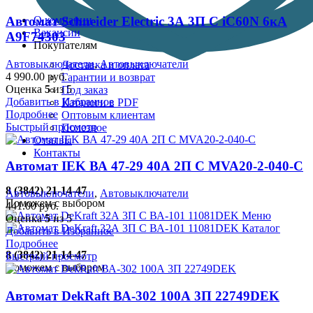
О компании
Автомат Schneider Electric 3А 3П С iC60N 6кА
Вакансии
A9F74303
Покупателям
Автовыключатели
,
Автовыключатели
Доставка и оплата
4 990.00
руб.
Гарантии и возврат
Оценка
5
из 5
Под заказ
Добавить в Избранное
Каталоги в PDF
Подробнее
Оптовым клиентам
Быстрый просмотр
Полезное
Отзывы
Контакты
Автомат IEK ВА 47-29 40А 2П С MVA20-2-040-C
8 (3842) 21-14-47
Автовыключатели
,
Автовыключатели
Поможем с выбором
441.00
руб.
Меню
Оценка
5
из 5
Каталог
Добавить в Избранное
Подробнее
8 (3842) 21-14-47
Быстрый просмотр
Поможем с выбором
Автомат DekRaft ВА-302 100А 3П 22749DEK