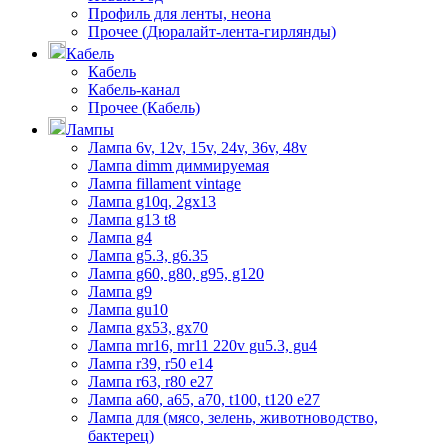
Профиль для ленты, неона
Прочее (Дюралайт-лента-гирлянды)
Кабель
Кабель
Кабель-канал
Прочее (Кабель)
Лампы
Лампа 6v, 12v, 15v, 24v, 36v, 48v
Лампа dimm диммируемая
Лампа fillament vintage
Лампа g10q, 2gx13
Лампа g13 t8
Лампа g4
Лампа g5.3, g6.35
Лампа g60, g80, g95, g120
Лампа g9
Лампа gu10
Лампа gx53, gx70
Лампа mr16, mr11 220v gu5.3, gu4
Лампа r39, r50 е14
Лампа r63, r80 е27
Лампа а60, а65, а70, t100, t120 е27
Лампа для (мясо, зелень, животноводство,
бактерец)