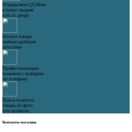
Отправляем СДЭКом
в пункт выдачи
или до двери
Оплата товара
любым удобным
способом
Профессионально
поможем с выбором
по телефону
Поиск нужного
товара по фото
или артикулу
Контакты магазина