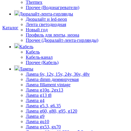
Thermex
Прочее (Водонагреватели)
Дюралайт-лента-гирлянды
Дюралайт и led-neon
Лента светодиодная
Каталог
Новый год
Профиль для ленты, неона
8 (3842) 21-14-47
Прочее (Дюралайт-лента-гирлянды)
Поможем с выбором
Кабель
Кабель
Кабель-канал
Прочее (Кабель)
Лампы
Лампа 6v, 12v, 15v, 24v, 36v, 48v
Лампа dimm диммируемая
Лампа fillament vintage
Лампа g10q, 2gx13
Лампа g13 t8
Лампа g4
Лампа g5.3, g6.35
Лампа g60, g80, g95, g120
Лампа g9
Лампа gu10
Лампа gx53, gx70