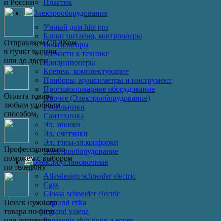
Пластик
и России
Электрооборудование
Умный дом hite pro
Блоки питания, контроллеры
Отправляем СДЭКом
Вентиляторы
в пункт выдачи
Запчасти к технике
или до двери
Кондиционеры
Крепеж, комплектующие
Приборы, мультиметры и инструмент
Противопожарное оборудование
Оплата товара
Прочее (Электрооборудование)
любым удобным
Рубильники
способом
Сантехника
Эл. звонки
Эл. счетчики
Эл. тэны-эл.конфорки
Профессионально
Электрооборудование
поможем с выбором
Электроустановочные
по телефону
Atlasdesign schneider electric
Cgss
Glossa schneider electric
Legrand etika
Поиск нужного
legrand valena
товара по фото
Panasonic shin dong-a корея
или артикулу