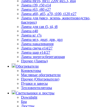
Лампа mr16, mr11 220v gu5.3, gu4
Лампа r39, r50 е14
Лампа r63, r80 е27
Лампа а60, а65, а70, t100, t120 е27
Лампа для (мясо, зелень, животноводство,
бактерец)
Лампа для сав t5, t4, t8
Лампа е40
Лампа кг r7s
Лампа мгл, днат, дрв, дрл
Лампа накаливания
Лампа свеча е14/27
Лампа шар е14/27
Лампа энергосберегающая
Прочее (Лампы)
Обогреватели
Конвекторы
Масляные обогреватели
Прочее (Обогреватели)
Пушки и завесы
Тепловентиляторы
Светильники и люстры
Downlight
Бра
Люстры