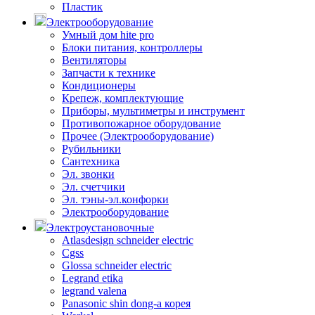
Пластик
Электрооборудование
Умный дом hite pro
Блоки питания, контроллеры
Вентиляторы
Запчасти к технике
Кондиционеры
Крепеж, комплектующие
Приборы, мультиметры и инструмент
Противопожарное оборудование
Прочее (Электрооборудование)
Рубильники
Сантехника
Эл. звонки
Эл. счетчики
Эл. тэны-эл.конфорки
Электрооборудование
Электроустановочные
Atlasdesign schneider electric
Cgss
Glossa schneider electric
Legrand etika
legrand valena
Panasonic shin dong-a корея