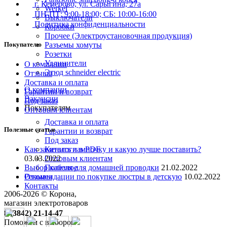
г. Кемерово, ул. Сарыгина, 27а
Werkel
ПН-ПТ: 9:00-18:00; СБ: 10:00-16:00
Выключатели
Политика конфиденциальности
Коробки
Прочее (Электроустановочная продукция)
Покупателю
Разъемы хомуты
Розетки
Удлинители
О компании
Этюд schneider electric
Отзывы
Доставка и оплата
О компании
Гарантии и возврат
Вакансии
Под заказ
Покупателям
Оптовым клиентам
Доставка и оплата
Полезные статьи
Гарантии и возврат
Под заказ
Каталоги в PDF
Как заменить лампочку и какую лучше поставить?
Оптовым клиентам
03.03.2022
Полезное
Выбор кабеля для домашней проводки
21.02.2022
Отзывы
Рекомендации по покупке люстры в детскую
10.02.2022
Контакты
2006-
2026
© Корона,
магазин электротоваров
8 (3842) 21-14-47
Поможем с выбором