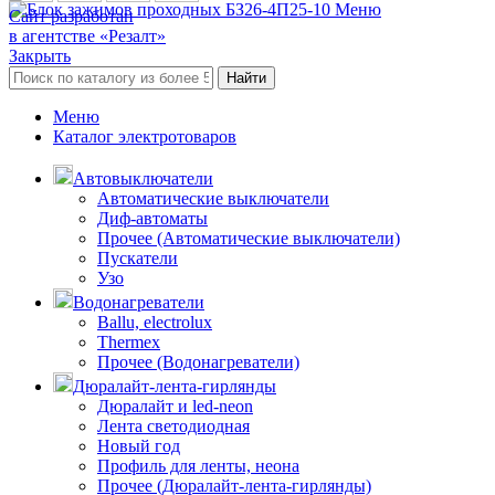
Меню
Сайт разработан
в агентстве «Резалт»
Закрыть
Найти
Меню
Каталог электротоваров
Автовыключатели
Автоматические выключатели
Диф-автоматы
Прочее (Автоматические выключатели)
Пускатели
Узо
Водонагреватели
Ballu, electrolux
Thermex
Прочее (Водонагреватели)
Дюралайт-лента-гирлянды
Дюралайт и led-neon
Лента светодиодная
Новый год
Профиль для ленты, неона
Прочее (Дюралайт-лента-гирлянды)