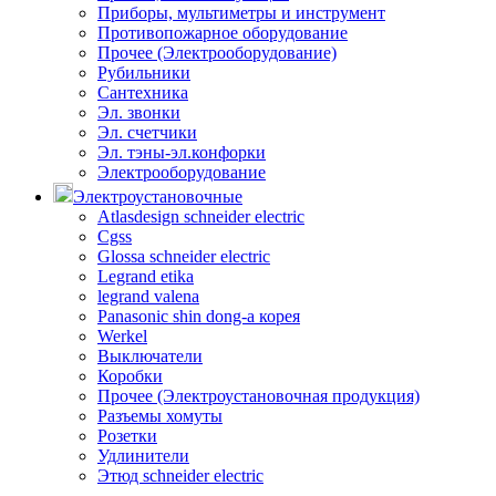
Приборы, мультиметры и инструмент
Противопожарное оборудование
Прочее (Электрооборудование)
Рубильники
Сантехника
Эл. звонки
Эл. счетчики
Эл. тэны-эл.конфорки
Электрооборудование
Электроустановочные
Atlasdesign schneider electric
Cgss
Glossa schneider electric
Legrand etika
legrand valena
Panasonic shin dong-a корея
Werkel
Выключатели
Коробки
Прочее (Электроустановочная продукция)
Разъемы хомуты
Розетки
Удлинители
Этюд schneider electric