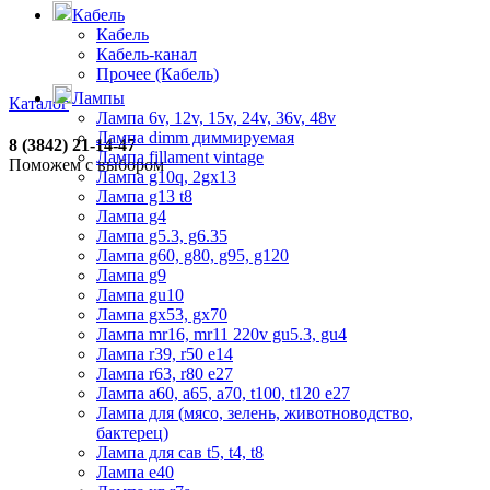
Кабель
Кабель
Кабель-канал
Прочее (Кабель)
Лампы
Каталог
Лампа 6v, 12v, 15v, 24v, 36v, 48v
Лампа dimm диммируемая
8 (3842) 21-14-47
Лампа fillament vintage
Поможем с выбором
Лампа g10q, 2gx13
Лампа g13 t8
Лампа g4
Лампа g5.3, g6.35
Лампа g60, g80, g95, g120
Лампа g9
Лампа gu10
Лампа gx53, gx70
Лампа mr16, mr11 220v gu5.3, gu4
Лампа r39, r50 е14
Лампа r63, r80 е27
Лампа а60, а65, а70, t100, t120 е27
Лампа для (мясо, зелень, животноводство,
бактерец)
Лампа для сав t5, t4, t8
Лампа е40