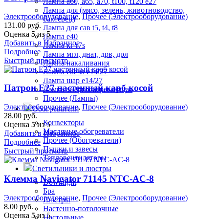
Лампа а60, а65, а70, t100, t120 е27
Лампа для (мясо, зелень, животноводство,
Электрооборудование
,
Прочее (Электрооборудование)
бактерец)
131.00
руб.
Лампа для сав t5, t4, t8
Оценка
5
из 5
Лампа е40
Добавить в Избранное
Лампа кг r7s
Подробнее
Лампа мгл, днат, дрв, дрл
Быстрый просмотр
Лампа накаливания
Лампа свеча е14/27
Лампа шар е14/27
Патрон Е27 настенный карб косой
Лампа энергосберегающая
Прочее (Лампы)
Электрооборудование
,
Прочее (Электрооборудование)
Обогреватели
28.00
руб.
Конвекторы
Оценка
5
из 5
Масляные обогреватели
Добавить в Избранное
Прочее (Обогреватели)
Подробнее
Пушки и завесы
Быстрый просмотр
Тепловентиляторы
Светильники и люстры
Клемма Navigator 71145 NTC-AC-8
Downlight
Бра
Электрооборудование
,
Прочее (Электрооборудование)
Люстры
8.00
руб.
Настенно-потолочные
Оценка
5
из 5
Настольные