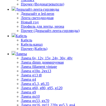
Прочее (Водонагреватели)
Дюралайт-лента-гирлянды
Дюралайт и led-neon
Лента светодиодная
Новый год
Профиль для ленты, неона
Прочее (Дюралайт-лента-гирлянды)
Кабель
Кабель
Кабель-канал
Прочее (Кабель)
Лампы
Лампа 6v, 12v, 15v, 24v, 36v, 48v
Лампа dimm диммируемая
Лампа fillament vintage
Лампа g10q, 2gx13
Лампа g13 t8
Лампа g4
Лампа g5.3, g6.35
Лампа g60, g80, g95, g120
Лампа g9
Лампа gu10
Лампа gx53, gx70
Лампа mr16, mr11 220v gu5.3, gu4