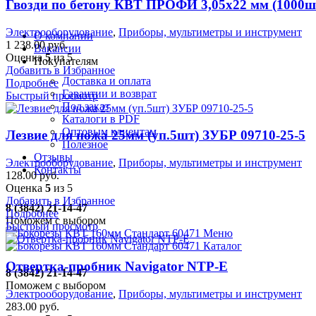
Гвозди по бетону КВТ ПРОФИ 3,05х22 мм (1000
Электрооборудование
,
Приборы, мультиметры и инструмент
О компании
1 238.00
руб.
Вакансии
Оценка
5
из 5
Покупателям
Добавить в Избранное
Доставка и оплата
Подробнее
Гарантии и возврат
Быстрый просмотр
Под заказ
Каталоги в PDF
Оптовым клиентам
Лезвие для ножа 25мм (уп.5шт) ЗУБР 09710-25-5
Полезное
Отзывы
Электрооборудование
,
Приборы, мультиметры и инструмент
Контакты
128.00
руб.
Оценка
5
из 5
Добавить в Избранное
8 (3842) 21-14-47
Подробнее
Поможем с выбором
Быстрый просмотр
Меню
Каталог
Отвертка-пробник Navigator NTP-E
8 (3842) 21-14-47
Поможем с выбором
Электрооборудование
,
Приборы, мультиметры и инструмент
283.00
руб.