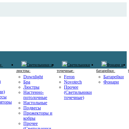
и
Светильники и
Светильники
Фонари и
люстры
точечные
батарейки
Downlight
Feron
Батарейки
и
Бра
Novotech
Фонари
Люстры
Прочее
ли)
Настенно-
(Светильники
есы
потолочные
точечные)
ляторы
Настольные
Подвесы
Прожекторы и
кобры
Прочее
(Светильники