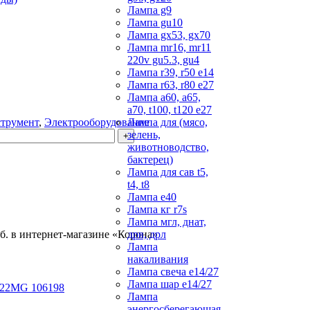
Лампа g9
Лампа gu10
Лампа gx53, gx70
Лампа mr16, mr11
220v gu5.3, gu4
Лампа r39, r50 е14
Лампа r63, r80 е27
Лампа а60, а65,
а70, t100, t120 е27
струмент
,
Электрооборудование
Лампа для (мясо,
зелень,
животноводство,
бактерец)
Лампа для сав t5,
t4, t8
Лампа е40
Лампа кг r7s
Лампа мгл, днат,
б. в интернет-магазине «Корона»
дрв, дрл
Лампа
накаливания
Лампа свеча е14/27
Лампа шар е14/27
Лампа
энергосберегающая