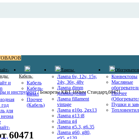
ТОВАРОВ
лайт-
Лампы
Обогревател
янды
Кабель
Лампа 6v, 12v, 15v,
Конвекторы
24v, 36v, 48v
Масляные
айт и
Кабель
Лампа dimm
обогревател
on
Кабель-
ры и инструмент
/
Бокорезы КВТ 160мм Стандарт 60471
диммируемая
Прочее
канал
Лампа fillament
(Обогревате
иодная
Прочее
vintage
Пушки и зав
 год
(Кабель)
Лампа g10q, 2gx13
Тепловенти
ль для
Лампа g13 t8
 неона
Лампа g4
е
Лампа g5.3, g6.35
лайт-
т 60471
Лампа g60, g80,
g95, g120
нды)