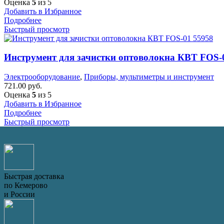
Оценка
5
из 5
Добавить в Избранное
Подробнее
Быстрый просмотр
Инструмент для зачистки оптоволокна КВТ FOS-
Электрооборудование
,
Приборы, мультиметры и инструмент
721.00
руб.
Оценка
5
из 5
Добавить в Избранное
Подробнее
Быстрый просмотр
Быстрая доставка
по Кемерово
и России