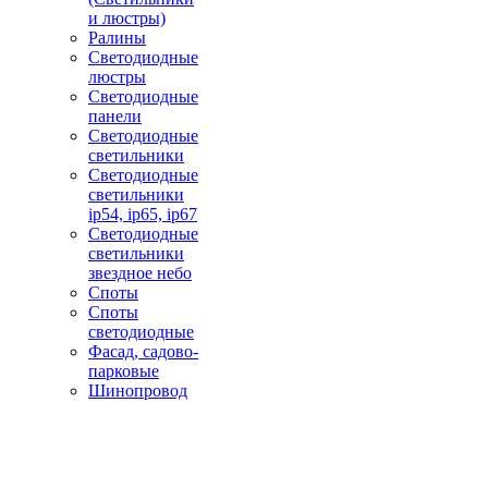
и люстры)
Ралины
Светодиодные
люстры
Светодиодные
панели
Светодиодные
светильники
Светодиодные
светильники
ip54, ip65, ip67
Светодиодные
светильники
звездное небо
Споты
Споты
светодиодные
Фасад, садово-
парковые
Шинопровод