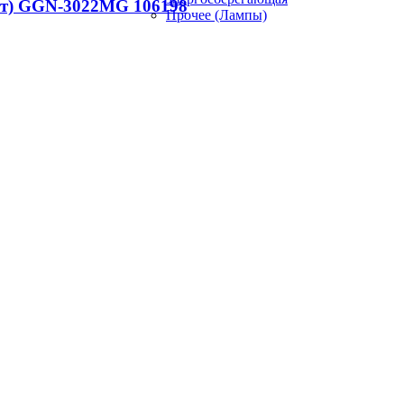
шт) GGN-3022MG 106198
Прочее (Лампы)