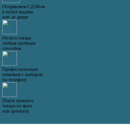
Отправляем СДЭКом
в пункт выдачи
или до двери
Оплата товара
любым удобным
способом
Профессионально
поможем с выбором
по телефону
Поиск нужного
товара по фото
или артикулу