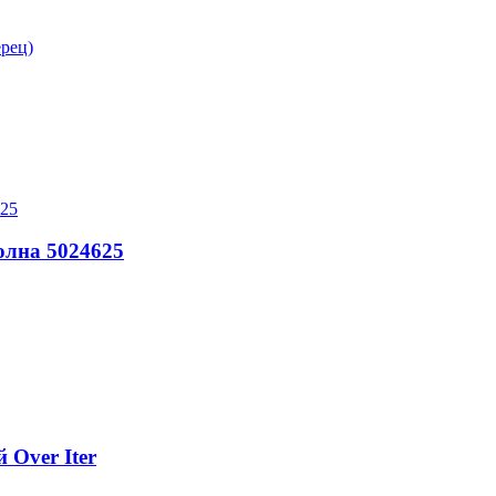
ерец)
лна 5024625
 Over Iter