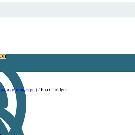
РОВ
льники и люстры)
/
Бра Claridges