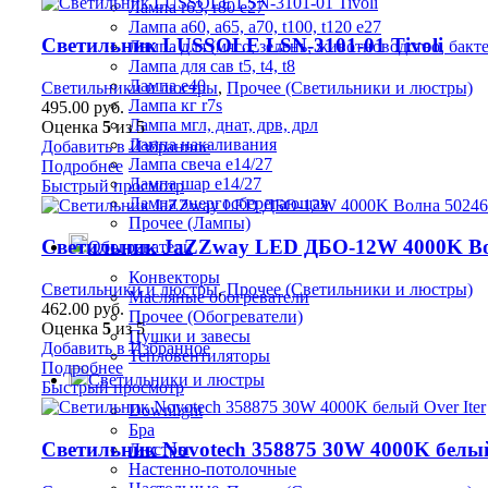
Лампа r63, r80 е27
Лампа а60, а65, а70, t100, t120 е27
Светильник LUSSOLE LSN-3101-01 Tivoli
Лампа для (мясо, зелень, животноводство, бакт
Лампа для сав t5, t4, t8
Лампа е40
Светильники и люстры
,
Прочее (Светильники и люстры)
Лампа кг r7s
495.00
руб.
Лампа мгл, днат, дрв, дрл
Оценка
5
из 5
Лампа накаливания
Добавить в Избранное
Лампа свеча е14/27
Подробнее
Лампа шар е14/27
Быстрый просмотр
Лампа энергосберегающая
Прочее (Лампы)
Светильник JaZZway LED ДБО-12W 4000K Во
Обогреватели
Конвекторы
Светильники и люстры
,
Прочее (Светильники и люстры)
Масляные обогреватели
462.00
руб.
Прочее (Обогреватели)
Оценка
5
из 5
Пушки и завесы
Добавить в Избранное
Тепловентиляторы
Подробнее
Светильники и люстры
Быстрый просмотр
Downlight
Бра
Светильник Novotech 358875 30W 4000K белый
Люстры
Настенно-потолочные