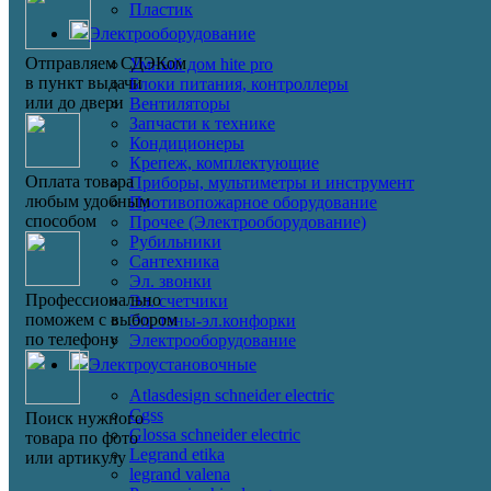
Пластик
Электрооборудование
Отправляем СДЭКом
Умный дом hite pro
в пункт выдачи
Блоки питания, контроллеры
или до двери
Вентиляторы
Запчасти к технике
Кондиционеры
Крепеж, комплектующие
Оплата товара
Приборы, мультиметры и инструмент
любым удобным
Противопожарное оборудование
способом
Прочее (Электрооборудование)
Рубильники
Сантехника
Эл. звонки
Профессионально
Эл. счетчики
поможем с выбором
Эл. тэны-эл.конфорки
по телефону
Электрооборудование
Электроустановочные
Atlasdesign schneider electric
Cgss
Поиск нужного
Glossa schneider electric
товара по фото
Legrand etika
или артикулу
legrand valena