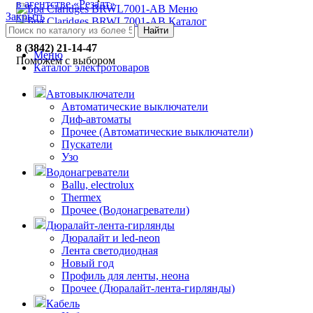
в агентстве «Резалт»
Меню
Закрыть
Каталог
Найти
8 (3842) 21-14-47
Меню
Поможем с выбором
Каталог электротоваров
Автовыключатели
Автоматические выключатели
Диф-автоматы
Прочее (Автоматические выключатели)
Пускатели
Узо
Водонагреватели
Ballu, electrolux
Thermex
Прочее (Водонагреватели)
Дюралайт-лента-гирлянды
Дюралайт и led-neon
Лента светодиодная
Новый год
Профиль для ленты, неона
Прочее (Дюралайт-лента-гирлянды)
Кабель