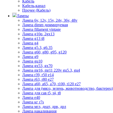
Кабель
Кабель-канал
Прочее (Кабель)
Лампы
Лампа 6v, 12v, 15v, 24v, 36v, 48v
Лампа dimm диммируемая
Лампа fillament vintage
Лампа g10q, 2gx13
Лампа g13 t8
Лампа g4
Лампа g5.3, g6.35
Лампа g60, g80, g95, g120
Лампа g9
Лампа gu10
Лампа gx53, gx70
Лампа mr16, mr11 220v gu5.3, gu4
Лампа r39, r50 е14
Лампа r63, r80 е27
Лампа а60, а65, а70, t100, t120 е27
Лампа для (мясо, зелень, животноводство, бактерец)
Лампа для сав t5, t4, t8
Лампа е40
Лампа кг r7s
Лампа мгл, днат, дрв, дрл
Лампа накаливания