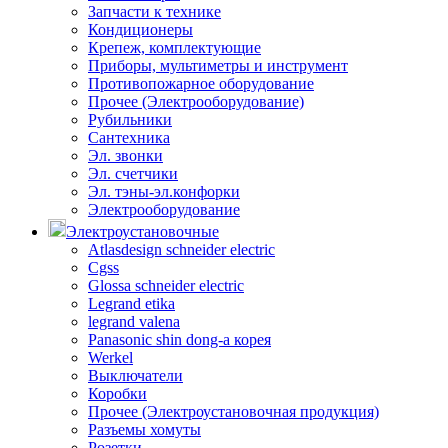
Запчасти к технике
Кондиционеры
Крепеж, комплектующие
Приборы, мультиметры и инструмент
Противопожарное оборудование
Прочее (Электрооборудование)
Рубильники
Сантехника
Эл. звонки
Эл. счетчики
Эл. тэны-эл.конфорки
Электрооборудование
Электроустановочные
Atlasdesign schneider electric
Cgss
Glossa schneider electric
Legrand etika
legrand valena
Panasonic shin dong-a корея
Werkel
Выключатели
Коробки
Прочее (Электроустановочная продукция)
Разъемы хомуты
Розетки