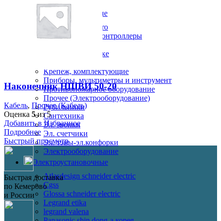
Пластик
Электрооборудование
Умный дом hite pro
Блоки питания, контроллеры
Вентиляторы
Запчасти к технике
Кондиционеры
Крепеж, комплектующие
Приборы, мультиметры и инструмент
Наконечник НШВИ 50-20
Противопожарное оборудование
Прочее (Электрооборудование)
Кабель
,
Прочее (Кабель)
Рубильники
Оценка
5
из 5
Сантехника
Добавить в Избранное
Эл. звонки
Подробнее
Эл. счетчики
Быстрый просмотр
Эл. тэны-эл.конфорки
Электрооборудование
Электроустановочные
Atlasdesign schneider electric
Быстрая доставка
Cgss
по Кемерово
Glossa schneider electric
и России
Legrand etika
legrand valena
Panasonic shin dong-a корея