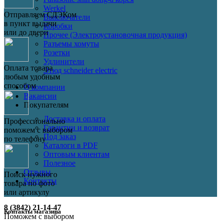
Werkel
Отправляем СДЭКом
Выключатели
в пункт выдачи
Коробки
или до двери
Прочее (Электроустановочная продукция)
Разъемы хомуты
Розетки
Удлинители
Оплата товара
Этюд schneider electric
любым удобным
способом
О компании
Вакансии
Покупателям
Доставка и оплата
Профессионально
Гарантии и возврат
поможем с выбором
Под заказ
по телефону
Каталоги в PDF
Оптовым клиентам
Полезное
Отзывы
Поиск нужного
Контакты
товара по фото
или артикулу
8 (3842) 21-14-47
Контакты магазина
Поможем с выбором