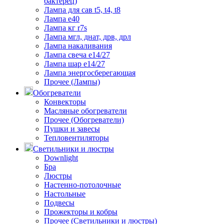
бактерец)
Лампа для сав t5, t4, t8
Лампа е40
Лампа кг r7s
Лампа мгл, днат, дрв, дрл
Лампа накаливания
Лампа свеча е14/27
Лампа шар е14/27
Лампа энергосберегающая
Прочее (Лампы)
Обогреватели
Конвекторы
Масляные обогреватели
Прочее (Обогреватели)
Пушки и завесы
Тепловентиляторы
Светильники и люстры
Downlight
Бра
Люстры
Настенно-потолочные
Настольные
Подвесы
Прожекторы и кобры
Прочее (Светильники и люстры)