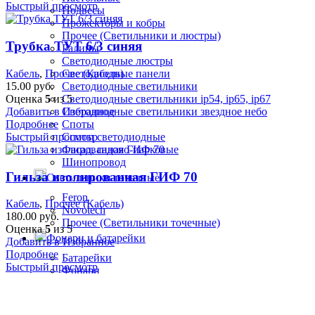
Быстрый просмотр
Подвесы
Прожекторы и кобры
Прочее (Светильники и люстры)
Трубка ТУТ 6/3 синяя
Ралины
Светодиодные люстры
Кабель
,
Прочее (Кабель)
Светодиодные панели
15.00
руб.
Светодиодные светильники
Оценка
5
из 5
Светодиодные светильники ip54, ip65, ip67
Добавить в Избранное
Светодиодные светильники звездное небо
Подробнее
Споты
Быстрый просмотр
Споты светодиодные
Фасад, садово-парковые
Шинопровод
Гильза изолированная ГИФ 70
Светильники точечные
Feron
Кабель
,
Прочее (Кабель)
Novotech
180.00
руб.
Прочее (Светильники точечные)
Оценка
5
из 5
Фонари и батарейки
Добавить в Избранное
Подробнее
Батарейки
Быстрый просмотр
Фонари
Шкафы и боксы
Металл