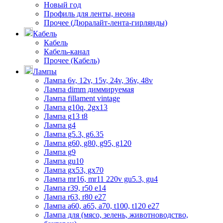
Новый год
Профиль для ленты, неона
Прочее (Дюралайт-лента-гирлянды)
Кабель
Кабель
Кабель-канал
Прочее (Кабель)
Лампы
Лампа 6v, 12v, 15v, 24v, 36v, 48v
Лампа dimm диммируемая
Лампа fillament vintage
Лампа g10q, 2gx13
Лампа g13 t8
Лампа g4
Лампа g5.3, g6.35
Лампа g60, g80, g95, g120
Лампа g9
Лампа gu10
Лампа gx53, gx70
Лампа mr16, mr11 220v gu5.3, gu4
Лампа r39, r50 е14
Лампа r63, r80 е27
Лампа а60, а65, а70, t100, t120 е27
Лампа для (мясо, зелень, животноводство,