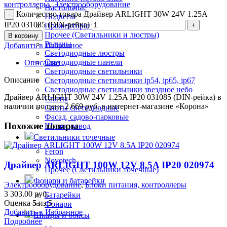
контроллеры
,
Электрооборудование
Настольные
Количество товара Драйвер ARLIGHT 30W 24V 1.25A
Подвесы
IP20 031085 (DIN-рейка)
Прожекторы и кобры
Прочее (Светильники и люстры)
В корзину
Ралины
Добавить в Избранное
Светодиодные люстры
Светодиодные панели
Описание
Светодиодные светильники
Описание
Светодиодные светильники ip54, ip65, ip67
Светодиодные светильники звездное небо
Драйвер ARLIGHT 30W 24V 1.25A IP20 031085 (DIN-рейка) в
Споты
наличии по цене 2 669 руб. в интернет-магазине «Корона»
Споты светодиодные
Фасад, садово-парковые
Похожие товары
Шинопровод
Светильники точечные
Feron
Novotech
Драйвер ARLIGHT 100W 12V 8.5A IP20 020974
Прочее (Светильники точечные)
Фонари и батарейки
Электрооборудование
,
Блоки питания, контроллеры
3 303.00
руб.
Батарейки
Оценка
5
из 5
Фонари
Добавить в Избранное
Шкафы и боксы
Подробнее