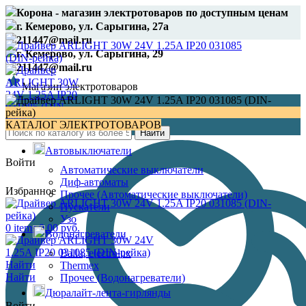
Корона - магазин электротоваров по доступным ценам
г. Кемерово, ул. Сарыгина, 27а
211447@mail.ru
г. Кемерово, ул. Сарыгина, 29
211447@mail.ru
Магазин электротоваров
8 (3842) 21-14-47
КАТАЛОГ ЭЛЕКТРОТОВАРОВ
Найти
Автовыключатели
Войти
Автоматические выключатели
Диф-автоматы
Избранное
Прочее (Автоматические выключатели)
Пускатели
Узо
0
items
0.00
руб.
Водонагреватели
Ballu, electrolux
Найти
Thermex
Найти
Прочее (Водонагреватели)
Дюралайт-лента-гирлянды
Войти