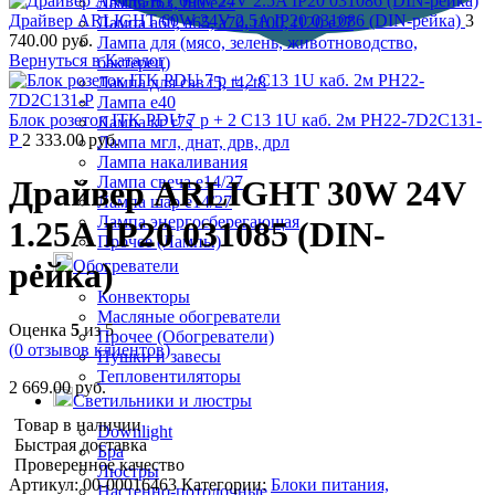
Лампа r63, r80 е27
Драйвер ARLIGHT 60W 24V 2.5A IP20 031086 (DIN-рейка)
3
Лампа а60, а65, а70, t100, t120 е27
740.00
руб.
Лампа для (мясо, зелень, животноводство,
Вернуться в Каталог
бактерец)
Лампа для сав t5, t4, t8
Лампа е40
Блок розеток ITK PDU 7 р + 2 С13 1U каб. 2м PH22-7D2C131-
Лампа кг r7s
P
2 333.00
руб.
Лампа мгл, днат, дрв, дрл
Лампа накаливания
Лампа свеча е14/27
Драйвер ARLIGHT 30W 24V
Лампа шар е14/27
Лампа энергосберегающая
1.25A IP20 031085 (DIN-
Прочее (Лампы)
рейка)
Обогреватели
Конвекторы
Масляные обогреватели
Оценка
5
из 5
Прочее (Обогреватели)
(
0
отзывов клиентов)
Пушки и завесы
Тепловентиляторы
2 669.00
руб.
Светильники и люстры
Товар в наличии
Downlight
Быстрая доставка
Бра
Проверенное качество
Люстры
Артикул:
00-00016463
Категории:
Блоки питания,
Настенно-потолочные