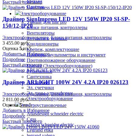
Металл
Быстрый просмотр
Пластик
Электрооборудование
Драйвер SignImpress LED 12V 150W IP20 SI-SP-
Умный дом hite pro
150/12-IP20
Блоки питания, контроллеры
Вентиляторы
Электрооборудование
,
Блоки питания, контроллеры
Запчасти к технике
3 455.00
руб.
Кондиционеры
Оценка
5
из 5
Крепеж, комплектующие
Добавить в Избранное
Приборы, мультиметры и инструмент
Подробнее
Противопожарное оборудование
Быстрый просмотр
Прочее (Электрооборудование)
Рубильники
Сантехника
Драйвер ARLIGHT 100W 24V 4.2A IP20 026123
Эл. звонки
Эл. счетчики
Эл. тэны-эл.конфорки
Электрооборудование
,
Блоки питания, контроллеры
Электрооборудование
2 811.00
руб.
Оценка
5
из 5
Электроустановочные
Добавить в Избранное
Atlasdesign schneider electric
Подробнее
Cgss
Быстрый просмотр
Glossa schneider electric
Legrand etika
legrand valena