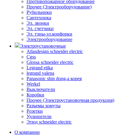
Противопожарное оборудование
Прочее (Электрооборудование)
Рубильники
Сантехника
Эл. звонки
Эл. счетчики
Эл. тэны-эл.конфорки
Электрооборудование
Электроустановочные
Atlasdesign schneider electric
Cgss
Glossa schneider electric
Legrand etika
legrand valena
Panasonic shin dong-a корея
Werkel
Выключатели
Коробки
Прочее (Электроустановочная продукция)
Разъемы хомуты
Розетки
Удлинители
Этюд schneider electric
О компании