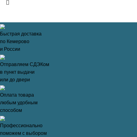
Быстрая доставка
по Кемерово
и России
Отправляем СДЭКом
в пункт выдачи
или до двери
Оплата товара
любым удобным
способом
Профессионально
поможем с выбором