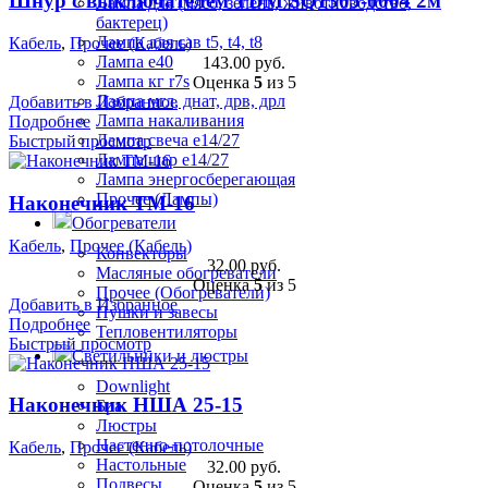
Шнур с выключателем TDM SQ1305-0004 2м
Лампа для (мясо, зелень, животноводство,
бактерец)
Лампа для сав t5, t4, t8
Кабель
,
Прочее (Кабель)
Лампа е40
143.00
руб.
Лампа кг r7s
Оценка
5
из 5
Лампа мгл, днат, дрв, дрл
Добавить в Избранное
Лампа накаливания
Подробнее
Лампа свеча е14/27
Быстрый просмотр
Лампа шар е14/27
Лампа энергосберегающая
Прочее (Лампы)
Наконечник ТМ-16
Обогреватели
Кабель
,
Прочее (Кабель)
Конвекторы
32.00
руб.
Масляные обогреватели
Оценка
5
из 5
Прочее (Обогреватели)
Добавить в Избранное
Пушки и завесы
Подробнее
Тепловентиляторы
Быстрый просмотр
Светильники и люстры
Downlight
Наконечник НША 25-15
Бра
Люстры
Настенно-потолочные
Кабель
,
Прочее (Кабель)
Настольные
32.00
руб.
Подвесы
Оценка
5
из 5