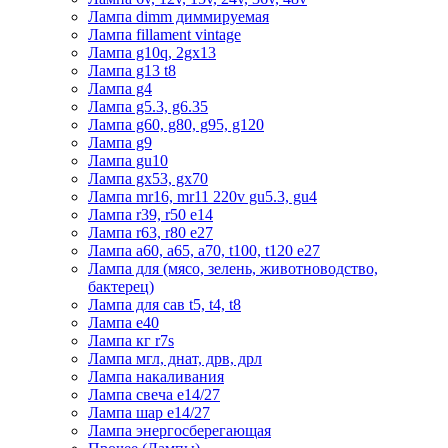
Лампа dimm диммируемая
Лампа fillament vintage
Лампа g10q, 2gx13
Лампа g13 t8
Лампа g4
Лампа g5.3, g6.35
Лампа g60, g80, g95, g120
Лампа g9
Лампа gu10
Лампа gx53, gx70
Лампа mr16, mr11 220v gu5.3, gu4
Лампа r39, r50 е14
Лампа r63, r80 е27
Лампа а60, а65, а70, t100, t120 е27
Лампа для (мясо, зелень, животноводство,
бактерец)
Лампа для сав t5, t4, t8
Лампа е40
Лампа кг r7s
Лампа мгл, днат, дрв, дрл
Лампа накаливания
Лампа свеча е14/27
Лампа шар е14/27
Лампа энергосберегающая