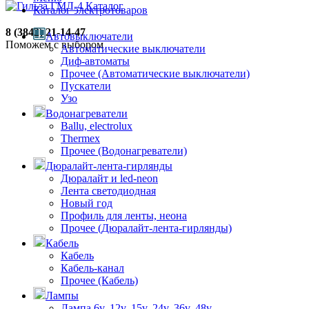
Каталог
Каталог электротоваров
8 (3842) 21-14-47
Автовыключатели
Поможем с выбором
Автоматические выключатели
Диф-автоматы
Прочее (Автоматические выключатели)
Пускатели
Узо
Водонагреватели
Ballu, electrolux
Thermex
Прочее (Водонагреватели)
Дюралайт-лента-гирлянды
Дюралайт и led-neon
Лента светодиодная
Новый год
Профиль для ленты, неона
Прочее (Дюралайт-лента-гирлянды)
Кабель
Кабель
Кабель-канал
Прочее (Кабель)
Лампы
Лампа 6v, 12v, 15v, 24v, 36v, 48v