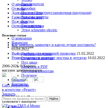
Выключатели
О компании
Коробки
Отзывы
Прочее (Электроустановочная продукция)
Доставка и оплата
Разъемы хомуты
Гарантии и возврат
Розетки
Под заказ
Удлинители
Оптовым клиентам
Этюд schneider electric
Полезные статьи
О компании
Вакансии
Как заменить лампочку и какую лучше поставить?
Покупателям
03.03.2022
Выбор кабеля для домашней проводки
21.02.2022
Доставка и оплата
Рекомендации по покупке люстры в детскую
10.02.2022
Гарантии и возврат
Под заказ
2006-
2026
© Корона,
Каталоги в PDF
магазин электротоваров
Оптовым клиентам
Полезное
Отзывы
Контакты
Сайт разработан
в агентстве «Резалт»
Закрыть
8 (3842) 21-14-47
Найти
Поможем с выбором
Меню
Меню