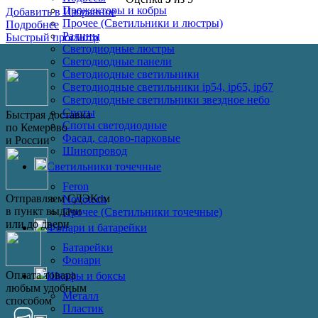
Прожекторы и кобры
Добавить в Избранное
Прочее (Светильники и люстры)
Подробнее
Ралины
Быстрый просмотр
Светодиодные люстры
Светодиодные панели
Светодиодные светильники
Светодиодные светильники ip54, ip65, ip67
Светодиодные светильники звездное небо
Споты
Быстрая доставка
Споты светодиодные
по Кемерово
Фасад, садово-парковые
и России
Шинопровод
Светильники точечные
Feron
Отправляем СДЭКом
Novotech
в пункт выдачи
Прочее (Светильники точечные)
или до двери
Фонари и батарейки
Батарейки
Фонари
Оплата товара
Шкафы и боксы
любым удобным
Металл
способом
Пластик