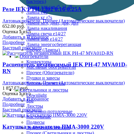
бактерец)
Лампа для сав t5, t4, t8
Реле IEK РТИ-1302 0.16-0.25А
Лампа е40
Лампа кг r7s
Автовыключатели
,
Прочее (Автоматические выключатели)
Лампа мгл, днат, дрв, дрл
652.00
руб.
Лампа накаливания
Оценка
5
из 5
Лампа свеча е14/27
Добавить в Избранное
Лампа шар е14/27
Подробнее
Лампа энергосберегающая
Быстрый просмотр
Прочее (Лампы)
Обогреватели
Конвекторы
Расцепитель независимый IEK РН-47 MVA01D-
Масляные обогреватели
RN
Прочее (Обогреватели)
Пушки и завесы
Автовыключатели
,
Прочее (Автоматические выключатели)
Тепловентиляторы
1 857.00
руб.
Светильники и люстры
Оценка
5
из 5
Downlight
Добавить в Избранное
Бра
Подробнее
Люстры
Быстрый просмотр
Настенно-потолочные
Настольные
Подвесы
Катушка к пускателю ПМА-3000 220V
Прожекторы и кобры
Прочее (Светильники и люстры)