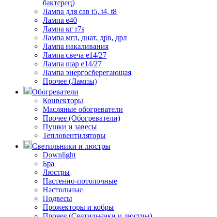
бактерец)
Лампа для сав t5, t4, t8
Лампа е40
Лампа кг r7s
Лампа мгл, днат, дрв, дрл
Лампа накаливания
Лампа свеча е14/27
Лампа шар е14/27
Лампа энергосберегающая
Прочее (Лампы)
Обогреватели
Конвекторы
Масляные обогреватели
Прочее (Обогреватели)
Пушки и завесы
Тепловентиляторы
Светильники и люстры
Downlight
Бра
Люстры
Настенно-потолочные
Настольные
Подвесы
Прожекторы и кобры
Прочее (Светильники и люстры)