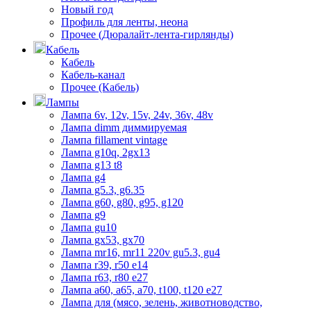
Новый год
Профиль для ленты, неона
Прочее (Дюралайт-лента-гирлянды)
Кабель
Кабель
Кабель-канал
Прочее (Кабель)
Лампы
Лампа 6v, 12v, 15v, 24v, 36v, 48v
Лампа dimm диммируемая
Лампа fillament vintage
Лампа g10q, 2gx13
Лампа g13 t8
Лампа g4
Лампа g5.3, g6.35
Лампа g60, g80, g95, g120
Лампа g9
Лампа gu10
Лампа gx53, gx70
Лампа mr16, mr11 220v gu5.3, gu4
Лампа r39, r50 е14
Лампа r63, r80 е27
Лампа а60, а65, а70, t100, t120 е27
Лампа для (мясо, зелень, животноводство,