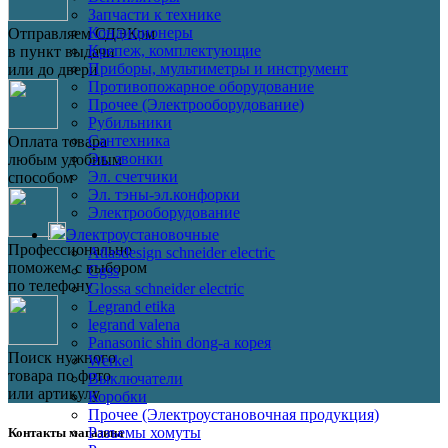
Запчасти к технике
Кондиционеры
Отправляем СДЭКом
Крепеж, комплектующие
в пункт выдачи
Приборы, мультиметры и инструмент
или до двери
Противопожарное оборудование
Прочее (Электрооборудование)
Рубильники
Сантехника
Оплата товара
Эл. звонки
любым удобным
Эл. счетчики
способом
Эл. тэны-эл.конфорки
Электрооборудование
Электроустановочные
Профессионально
Atlasdesign schneider electric
поможем с выбором
Cgss
по телефону
Glossa schneider electric
Legrand etika
legrand valena
Panasonic shin dong-a корея
Поиск нужного
Werkel
товара по фото
Выключатели
или артикулу
Коробки
Прочее (Электроустановочная продукция)
Разъемы хомуты
Контакты магазина