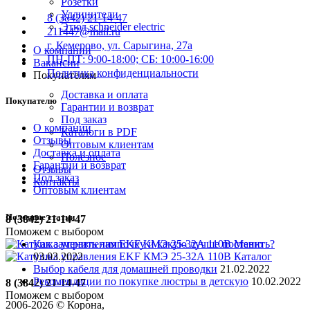
Розетки
Удлинители
8 (3842) 21-14-47
Этюд schneider electric
211447@mail.ru
г. Кемерово, ул. Сарыгина, 27а
О компании
ПН-ПТ: 9:00-18:00; СБ: 10:00-16:00
Вакансии
Политика конфиденциальности
Покупателям
Доставка и оплата
Покупателю
Гарантии и возврат
Под заказ
О компании
Каталоги в PDF
Отзывы
Оптовым клиентам
Доставка и оплата
Полезное
Гарантии и возврат
Отзывы
Под заказ
Контакты
Оптовым клиентам
Полезные статьи
8 (3842) 21-14-47
Поможем с выбором
Меню
Как заменить лампочку и какую лучше поставить?
Каталог
03.03.2022
Выбор кабеля для домашней проводки
21.02.2022
Рекомендации по покупке люстры в детскую
10.02.2022
8 (3842) 21-14-47
Поможем с выбором
2006-
2026
© Корона,