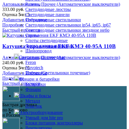
Автовыключатели
,
Прочее (Автоматические выключатели)
Ралины
333.00
руб.
Светодиодные люстры
Оценка
5
из 5
Светодиодные панели
Добавить в Избранное
Светодиодные светильники
Подробнее
Светодиодные светильники ip54, ip65, ip67
Быстрый просмотр
Светодиодные светильники звездное небо
Споты
Споты светодиодные
Фасад, садово-парковые
Катушка управления EKF КМЭ 40-95А 110В
Шинопровод
Светильники точечные
Автовыключатели
,
Прочее (Автоматические выключатели)
Feron
240.00
руб.
Novotech
Оценка
5
из 5
Прочее (Светильники точечные)
Добавить в Избранное
Подробнее
Фонари и батарейки
Быстрый просмотр
Батарейки
Фонари
Шкафы и боксы
Металл
Быстрая доставка
Пластик
по Кемерово
Электрооборудование
и России
Умный дом hite pro
Блоки питания, контроллеры
Вентиляторы