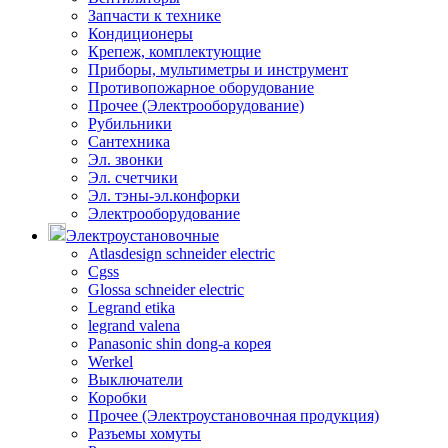
Запчасти к технике
Кондиционеры
Крепеж, комплектующие
Приборы, мультиметры и инструмент
Противопожарное оборудование
Прочее (Электрооборудование)
Рубильники
Сантехника
Эл. звонки
Эл. счетчики
Эл. тэны-эл.конфорки
Электрооборудование
Электроустановочные
Atlasdesign schneider electric
Cgss
Glossa schneider electric
Legrand etika
legrand valena
Panasonic shin dong-a корея
Werkel
Выключатели
Коробки
Прочее (Электроустановочная продукция)
Разъемы хомуты