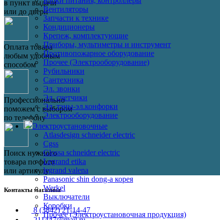
Блоки питания, контроллеры
в пункт выдачи
Вентиляторы
или до двери
Запчасти к технике
Кондиционеры
Крепеж, комплектующие
Приборы, мультиметры и инструмент
Оплата товара
Противопожарное оборудование
любым удобным
Прочее (Электрооборудование)
способом
Рубильники
Сантехника
Эл. звонки
Эл. счетчики
Профессионально
Эл. тэны-эл.конфорки
поможем с выбором
Электрооборудование
по телефону
Электроустановочные
Atlasdesign schneider electric
Cgss
Glossa schneider electric
Поиск нужного
Legrand etika
товара по фото
legrand valena
или артикулу
Panasonic shin dong-a корея
Werkel
Контакты магазина
Выключатели
Коробки
8 (3842) 21-14-47
Прочее (Электроустановочная продукция)
211447@mail.ru