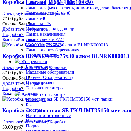
Коробка Legrand 11681 100x100x50
Лампа а60, а65, а70, t100, t120 е27
Лампа для (мясо, зелень, животноводство, бактерец)
Лампа для сав t5, t4, t8
Электроустановочные
,
Коробки
Лампа е40
77.00
руб.
Лампа кг r7s
Оценка
5
из 5
Лампа мгл, днат, дрв, дрл
Добавить в Избранное
Лампа накаливания
Подробнее
Лампа свеча е14/27
Быстрый просмотр
Лампа шар е14/27
Лампа энергосберегающая
Прочее (Лампы)
Коробка BLANCA 75х75х30 алюм BLNRK000013
Обогреватели
Конвекторы
Электроустановочные
,
Коробки
Масляные обогреватели
87.00
руб.
Прочее (Обогреватели)
Оценка
5
из 5
Пушки и завесы
Добавить в Избранное
Тепловентиляторы
Подробнее
Быстрый просмотр
Светильники и люстры
Downlight
Бра
Коробка установочная SE ГКЛ IMT35150 мет. ла
Люстры
Настенно-потолочные
Настольные
Электроустановочные
,
Коробки
Подвесы
33.00
руб.