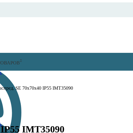
ТОВАРОВ
.
аспред. SE 70х70х40 IP55 IMT35090
.
 IP55 IMT35090