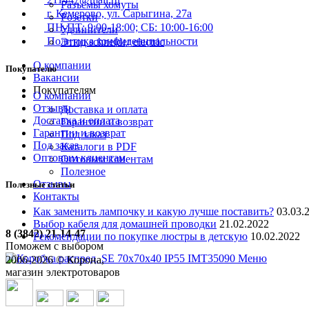
Разъемы хомуты
г. Кемерово, ул. Сарыгина, 27а
Розетки
ПН-ПТ: 9:00-18:00; СБ: 10:00-16:00
Удлинители
Политика конфиденциальности
Этюд schneider electric
О компании
Покупателю
Вакансии
Покупателям
О компании
Отзывы
Доставка и оплата
Доставка и оплата
Гарантии и возврат
Гарантии и возврат
Под заказ
Под заказ
Каталоги в PDF
Оптовым клиентам
Оптовым клиентам
Полезное
Отзывы
Полезные статьи
Контакты
Как заменить лампочку и какую лучше поставить?
03.03.
Выбор кабеля для домашней проводки
21.02.2022
8 (3842) 21-14-47
Рекомендации по покупке люстры в детскую
10.02.2022
Поможем с выбором
Меню
2006-
2026
© Корона,
магазин электротоваров