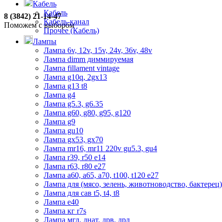
Кабель
Кабель
8 (3842) 21-14-47
Кабель-канал
Поможем с выбором
Прочее (Кабель)
Лампы
Лампа 6v, 12v, 15v, 24v, 36v, 48v
Лампа dimm диммируемая
Лампа fillament vintage
Лампа g10q, 2gx13
Лампа g13 t8
Лампа g4
Лампа g5.3, g6.35
Лампа g60, g80, g95, g120
Лампа g9
Лампа gu10
Лампа gx53, gx70
Лампа mr16, mr11 220v gu5.3, gu4
Лампа r39, r50 е14
Лампа r63, r80 е27
Лампа а60, а65, а70, t100, t120 е27
Лампа для (мясо, зелень, животноводство, бактерец)
Лампа для сав t5, t4, t8
Лампа е40
Лампа кг r7s
Лампа мгл, днат, дрв, дрл