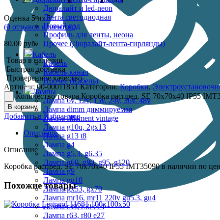
Дюралайт и led-neon
Лента светодиодная
Оценка
5
из 5
Новый год
(
0
отзывов клиентов)
Профиль для ленты, неона
80.00
руб.
Прочее (Дюралайт-лента-гирлянды)
Кабель
Товар в наличии
Кабель
Быстрая доставка
Кабель-канал
Проверенное качество
Прочее (Кабель)
Артикул:
00-00011851
Категории:
Коробки
,
Электроустановочн
Лампы
Количество товара Коробка распред. SE 70х70х40 IP55 IMT
Лампа 6v, 12v, 15v, 24v, 36v, 48v
В корзину
Лампа dimm диммируемая
Добавить в Избранное
Лампа fillament vintage
Лампа g10q, 2gx13
Описание
Лампа g13 t8
Лампа g4
Описание
Лампа g5.3, g6.35
Лампа g60, g80, g95, g120
Коробка распред. SE 70х70х40 IP55 IMT35090 в наличии по цен
Лампа g9
Лампа gu10
Похожие товары
Лампа gx53, gx70
Лампа mr16, mr11 220v gu5.3, gu4
Лампа r39, r50 е14
Лампа r63, r80 е27