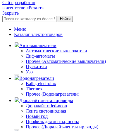
Сайт разработан
в агентстве «Резалт»
Закрыть
Найти
Меню
Каталог электротоваров
Автовыключатели
Автоматические выключатели
Диф-автоматы
Прочее (Автоматические выключатели)
Пускатели
Узо
Водонагреватели
Ballu, electrolux
Thermex
Прочее (Водонагреватели)
Дюралайт-лента-гирлянды
Дюралайт и led-neon
Лента светодиодная
Новый год
Профиль для ленты, неона
Прочее (Дюралайт-лента-гирлянды)