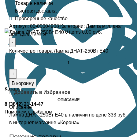
Товар в наличии
Быстрая доставка
Избранное
Проверенное качество
Артикул:
00-00004908
Категории:
Лампа мгл, днат,
0
items
0.00
руб.
дрв, дрл
,
Лампы
Количество товара Лампа ДНАТ-250Вт Е40
В корзину
Каталог
Добавить в Избранное
ОПИСАНИЕ
8 (3842) 21-14-47
Описание
Поможем с выбором
Лампа ДНАТ-250Вт Е40 в наличии по цене 333 руб.
в интернет-магазине «Корона»
Похожие товары