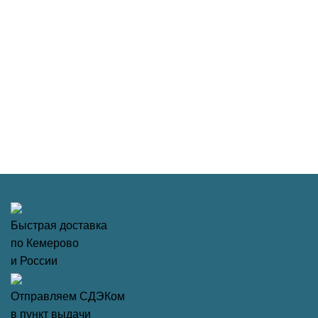
Быстрая доставка
по Кемерово
и России
Отправляем СДЭКом
в пункт выдачи