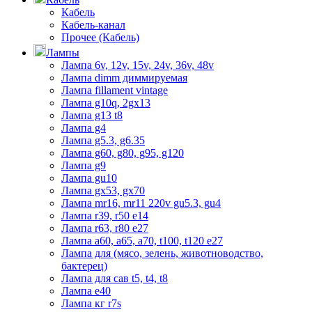
Кабель
Кабель-канал
Прочее (Кабель)
Лампы
Лампа 6v, 12v, 15v, 24v, 36v, 48v
Лампа dimm диммируемая
Лампа fillament vintage
Лампа g10q, 2gx13
Лампа g13 t8
Лампа g4
Лампа g5.3, g6.35
Лампа g60, g80, g95, g120
Лампа g9
Лампа gu10
Лампа gx53, gx70
Лампа mr16, mr11 220v gu5.3, gu4
Лампа r39, r50 е14
Лампа r63, r80 е27
Лампа а60, а65, а70, t100, t120 е27
Лампа для (мясо, зелень, животноводство,
бактерец)
Лампа для сав t5, t4, t8
Лампа е40
Лампа кг r7s