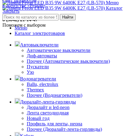
Сайт разработан
Меню
в агентстве «Резалт»
Каталог
Закрыть
Найти
8 (3842) 21-14-47
Поможем с выбором
Меню
Каталог электротоваров
Автовыключатели
Автоматические выключатели
Диф-автоматы
Прочее (Автоматические выключатели)
Пускатели
Узо
Водонагреватели
Ballu, electrolux
Thermex
Прочее (Водонагреватели)
Дюралайт-лента-гирлянды
Дюралайт и led-neon
Лента светодиодная
Новый год
Профиль для ленты, неона
Прочее (Дюралайт-лента-гирлянды)
Кабель