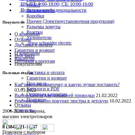
ПН-ПТ: 9:00-18:00; СБ: 10:00-16:00
Werkel
Политика конфиденциальности
Выключатели
Коробки
Прочее (Электроустановочная продукция)
Покупателю
Разъемы хомуты
Розетки
О компании
Удлинители
Отзывы
Этюд schneider electric
Доставка и оплата
Гарантии и возврат
О компании
Под заказ
Вакансии
Оптовым клиентам
Покупателям
Доставка и оплата
Полезные статьи
Гарантии и возврат
Под заказ
Как заменить лампочку и какую лучше поставить?
Каталоги в PDF
03.03.2022
Оптовым клиентам
Выбор кабеля для домашней проводки
21.02.2022
Полезное
Рекомендации по покупке люстры в детскую
10.02.2022
Отзывы
Контакты
2006-
2026
© Корона,
магазин электротоваров
8 (3842) 21-14-47
Поможем с выбором