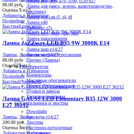
Лампа а60, а65, а70, t100, t120 е27
88.00
руб.
Лампа для (мясо, зелень, животноводство,
Оценка
5
из 5
бактерец)
Добавить в Избранное
Лампа для сав t5, t4, t8
Подробнее
Лампа е40
Быстрый просмотр
Лампа кг r7s
Лампа мгл, днат, дрв, дрл
Лампа накаливания
Лампа JaZZway LED B35 9W 3000K E14
Лампа свеча е14/27
Лампа шар е14/27
Лампа энергосберегающая
Лампы
,
Лампа свеча е14/27
Прочее (Лампы)
88.00
руб.
Оценка
5
из 5
Обогреватели
Добавить в Избранное
Конвекторы
Подробнее
Масляные обогреватели
Быстрый просмотр
Прочее (Обогреватели)
Пушки и завесы
Тепловентиляторы
Лампа GAUSS LED Elementary B35 12W 3000
Светильники и люстры
E27 30212
Downlight
Лампы
,
Лампа свеча е14/27
Бра
200.00
руб.
Люстры
Оценка
5
из 5
Настенно-потолочные
Добавить в Избранное
Настольные