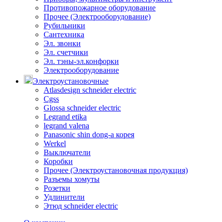
Противопожарное оборудование
Прочее (Электрооборудование)
Рубильники
Сантехника
Эл. звонки
Эл. счетчики
Эл. тэны-эл.конфорки
Электрооборудование
Электроустановочные
Atlasdesign schneider electric
Cgss
Glossa schneider electric
Legrand etika
legrand valena
Panasonic shin dong-a корея
Werkel
Выключатели
Коробки
Прочее (Электроустановочная продукция)
Разъемы хомуты
Розетки
Удлинители
Этюд schneider electric