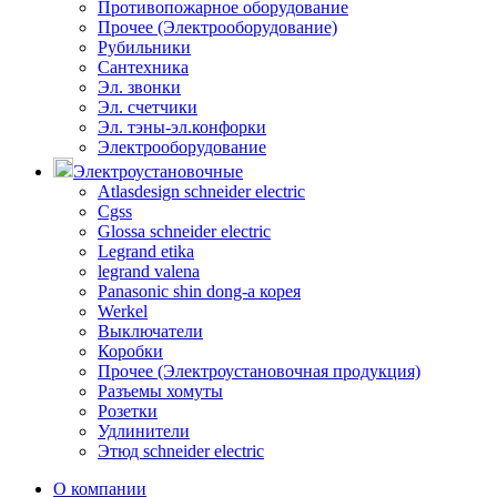
Противопожарное оборудование
Прочее (Электрооборудование)
Рубильники
Сантехника
Эл. звонки
Эл. счетчики
Эл. тэны-эл.конфорки
Электрооборудование
Электроустановочные
Atlasdesign schneider electric
Cgss
Glossa schneider electric
Legrand etika
legrand valena
Panasonic shin dong-a корея
Werkel
Выключатели
Коробки
Прочее (Электроустановочная продукция)
Разъемы хомуты
Розетки
Удлинители
Этюд schneider electric
О компании