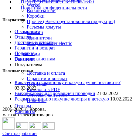
ПН-ПТ: 9:00-18:00; СБ: 10:00-16:00
Werkel
Политика конфиденциальности
Выключатели
Коробки
Покупателю
Прочее (Электроустановочная продукция)
Разъемы хомуты
О компании
Розетки
Отзывы
Удлинители
Доставка и оплата
Этюд schneider electric
Гарантии и возврат
Под заказ
О компании
Оптовым клиентам
Вакансии
Покупателям
Полезные статьи
Доставка и оплата
Гарантии и возврат
Как заменить лампочку и какую лучше поставить?
Под заказ
03.03.2022
Каталоги в PDF
Выбор кабеля для домашней проводки
21.02.2022
Оптовым клиентам
Рекомендации по покупке люстры в детскую
10.02.2022
Полезное
Отзывы
2006-
2026
© Корона,
Контакты
магазин электротоваров
8 (3842) 21-14-47
Поможем с выбором
Сайт разработан