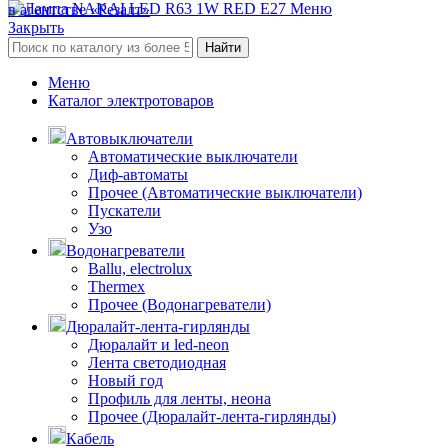
Меню
в агентстве «Резалт»
Закрыть
Найти
Меню
Каталог электротоваров
Автовыключатели
Автоматические выключатели
Диф-автоматы
Прочее (Автоматические выключатели)
Пускатели
Узо
Водонагреватели
Ballu, electrolux
Thermex
Прочее (Водонагреватели)
Дюралайт-лента-гирлянды
Дюралайт и led-neon
Лента светодиодная
Новый год
Профиль для ленты, неона
Прочее (Дюралайт-лента-гирлянды)
Кабель