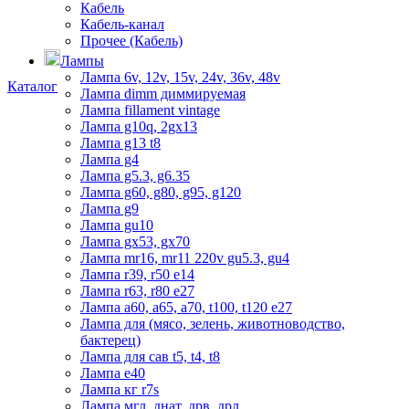
Кабель
Кабель-канал
Прочее (Кабель)
Лампы
Лампа 6v, 12v, 15v, 24v, 36v, 48v
Каталог
Лампа dimm диммируемая
Лампа fillament vintage
8 (3842) 21-14-47
Лампа g10q, 2gx13
Поможем с выбором
Лампа g13 t8
Лампа g4
Лампа g5.3, g6.35
Лампа g60, g80, g95, g120
Лампа g9
Лампа gu10
Лампа gx53, gx70
Лампа mr16, mr11 220v gu5.3, gu4
Лампа r39, r50 е14
Лампа r63, r80 е27
Лампа а60, а65, а70, t100, t120 е27
Лампа для (мясо, зелень, животноводство,
бактерец)
Лампа для сав t5, t4, t8
Лампа е40
Лампа кг r7s
Лампа мгл, днат, дрв, дрл