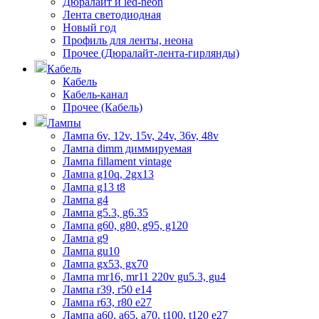
Дюралайт и led-neon
Лента светодиодная
Новый год
Профиль для ленты, неона
Прочее (Дюралайт-лента-гирлянды)
Кабель
Кабель
Кабель-канал
Прочее (Кабель)
Лампы
Лампа 6v, 12v, 15v, 24v, 36v, 48v
Лампа dimm диммируемая
Лампа fillament vintage
Лампа g10q, 2gx13
Лампа g13 t8
Лампа g4
Лампа g5.3, g6.35
Лампа g60, g80, g95, g120
Лампа g9
Лампа gu10
Лампа gx53, gx70
Лампа mr16, mr11 220v gu5.3, gu4
Лампа r39, r50 е14
Лампа r63, r80 е27
Лампа а60, а65, а70, t100, t120 е27