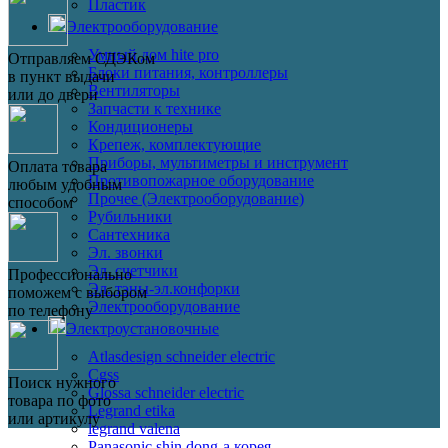
Пластик
Электрооборудование
Умный дом hite pro
Отправляем СДЭКом
Блоки питания, контроллеры
в пункт выдачи
Вентиляторы
или до двери
Запчасти к технике
Кондиционеры
Крепеж, комплектующие
Приборы, мультиметры и инструмент
Оплата товара
Противопожарное оборудование
любым удобным
Прочее (Электрооборудование)
способом
Рубильники
Сантехника
Эл. звонки
Эл. счетчики
Профессионально
Эл. тэны-эл.конфорки
поможем с выбором
Электрооборудование
по телефону
Электроустановочные
Atlasdesign schneider electric
Cgss
Поиск нужного
Glossa schneider electric
товара по фото
Legrand etika
или артикулу
legrand valena
Panasonic shin dong-a корея