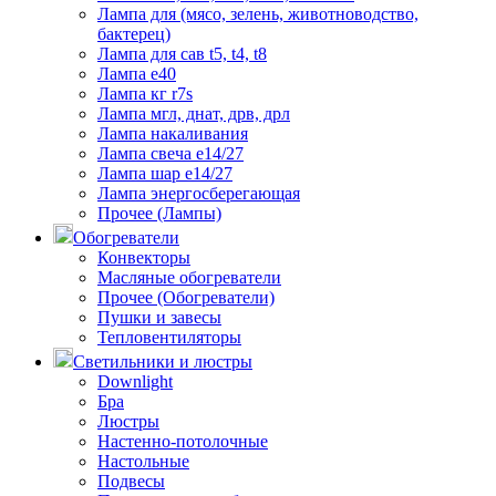
Лампа для (мясо, зелень, животноводство,
бактерец)
Лампа для сав t5, t4, t8
Лампа е40
Лампа кг r7s
Лампа мгл, днат, дрв, дрл
Лампа накаливания
Лампа свеча е14/27
Лампа шар е14/27
Лампа энергосберегающая
Прочее (Лампы)
Обогреватели
Конвекторы
Масляные обогреватели
Прочее (Обогреватели)
Пушки и завесы
Тепловентиляторы
Светильники и люстры
Downlight
Бра
Люстры
Настенно-потолочные
Настольные
Подвесы