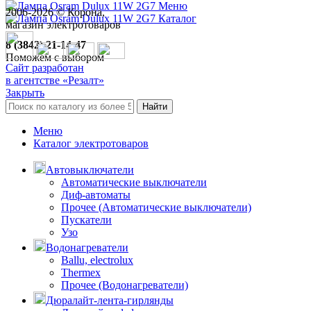
Меню
2006-
2026
© Корона,
Каталог
магазин электротоваров
8 (3842) 21-14-47
Поможем с выбором
Сайт разработан
в агентстве «Резалт»
Закрыть
Найти
Меню
Каталог электротоваров
Автовыключатели
Автоматические выключатели
Диф-автоматы
Прочее (Автоматические выключатели)
Пускатели
Узо
Водонагреватели
Ballu, electrolux
Thermex
Прочее (Водонагреватели)
Дюралайт-лента-гирлянды