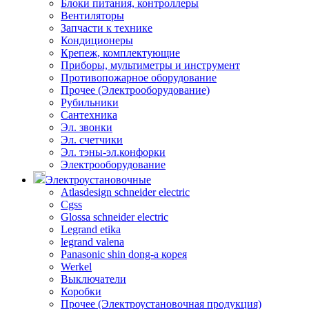
Блоки питания, контроллеры
Вентиляторы
Запчасти к технике
Кондиционеры
Крепеж, комплектующие
Приборы, мультиметры и инструмент
Противопожарное оборудование
Прочее (Электрооборудование)
Рубильники
Сантехника
Эл. звонки
Эл. счетчики
Эл. тэны-эл.конфорки
Электрооборудование
Электроустановочные
Atlasdesign schneider electric
Cgss
Glossa schneider electric
Legrand etika
legrand valena
Panasonic shin dong-a корея
Werkel
Выключатели
Коробки
Прочее (Электроустановочная продукция)