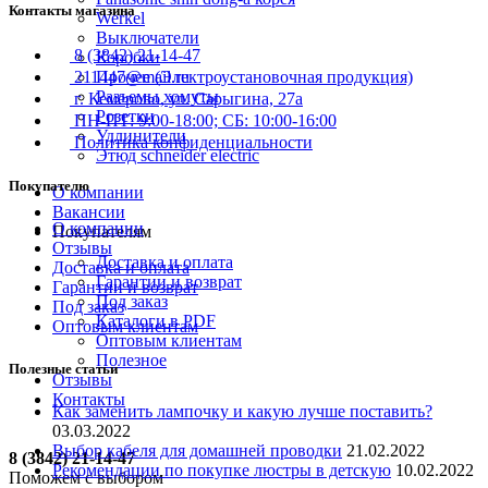
Контакты магазина
Werkel
Выключатели
8 (3842) 21-14-47
Коробки
Прочее (Электроустановочная продукция)
211447@mail.ru
Разъемы хомуты
г. Кемерово, ул. Сарыгина, 27а
Розетки
ПН-ПТ: 9:00-18:00; СБ: 10:00-16:00
Удлинители
Политика конфиденциальности
Этюд schneider electric
Покупателю
О компании
Вакансии
О компании
Покупателям
Отзывы
Доставка и оплата
Доставка и оплата
Гарантии и возврат
Гарантии и возврат
Под заказ
Под заказ
Каталоги в PDF
Оптовым клиентам
Оптовым клиентам
Полезное
Полезные статьи
Отзывы
Контакты
Как заменить лампочку и какую лучше поставить?
03.03.2022
Выбор кабеля для домашней проводки
21.02.2022
8 (3842) 21-14-47
Рекомендации по покупке люстры в детскую
10.02.2022
Поможем с выбором