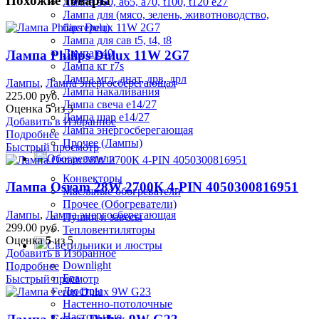
Похожие товары
Лампа а60, а65, а70, t100, t120 е27
Лампа для (мясо, зелень, животноводство,
бактерец)
Лампа для сав t5, t4, t8
Лампа е40
Лампа Philips Dulux 11W 2G7
Лампа кг r7s
Лампа мгл, днат, дрв, дрл
Лампы
,
Лампа энергосберегающая
Лампа накаливания
225.00
руб.
Лампа свеча е14/27
Оценка
5
из 5
Лампа шар е14/27
Добавить в Избранное
Лампа энергосберегающая
Подробнее
Прочее (Лампы)
Быстрый просмотр
Обогреватели
Конвекторы
Лампа Osram 28W 2700К 4-PIN 4050300816951
Масляные обогреватели
Прочее (Обогреватели)
Лампы
,
Лампа энергосберегающая
Пушки и завесы
299.00
руб.
Тепловентиляторы
Оценка
5
из 5
Светильники и люстры
Добавить в Избранное
Downlight
Подробнее
Бра
Быстрый просмотр
Люстры
Настенно-потолочные
Настольные