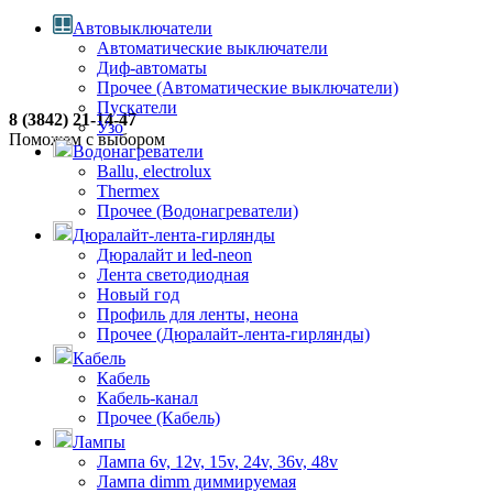
Автовыключатели
Автоматические выключатели
Диф-автоматы
Прочее (Автоматические выключатели)
Пускатели
8 (3842) 21-14-47
Узо
Поможем с выбором
Водонагреватели
Ballu, electrolux
Thermex
Прочее (Водонагреватели)
Дюралайт-лента-гирлянды
Дюралайт и led-neon
Лента светодиодная
Новый год
Профиль для ленты, неона
Прочее (Дюралайт-лента-гирлянды)
Кабель
Кабель
Кабель-канал
Прочее (Кабель)
Лампы
Лампа 6v, 12v, 15v, 24v, 36v, 48v
Лампа dimm диммируемая