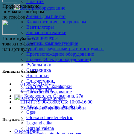
Пластик
Профессионально
Электрооборудование
поможем с выбором
Умный дом hite pro
по телефону
Блоки питания, контроллеры
Вентиляторы
Запчасти к технике
Кондиционеры
Поиск нужного
Крепеж, комплектующие
товара по фото
Приборы, мультиметры и инструмент
или артикулу
Противопожарное оборудование
Прочее (Электрооборудование)
Рубильники
Сантехника
Контакты магазина
Эл. звонки
Эл. счетчики
8 (3842) 21-14-47
Эл. тэны-эл.конфорки
211447@mail.ru
Электрооборудование
г. Кемерово, ул. Сарыгина, 27а
Электроустановочные
ПН-ПТ: 9:00-18:00; СБ: 10:00-16:00
Atlasdesign schneider electric
Политика конфиденциальности
Cgss
Glossa schneider electric
Покупателю
Legrand etika
legrand valena
О компании
Panasonic shin dong-a корея