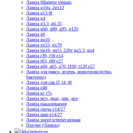
Лампа fillament vintage
Лампа g10q, 2gx13
Лампа g13 t8
Лампа g4
Лампа g5.3, g6.35
Лампа g60, g80, g95, g120
Лампа g9
Лампа gu10
Лампа gx53, gx70
Лампа mr16, mr11 220v gu5.3, gu4
Лампа r39, r50 е14
Лампа r63, r80 е27
Лампа а60, а65, а70, t100, t120 е27
Лампа для (мясо, зелень, животноводство,
бактерец)
Лампа для сав t5, t4, t8
Лампа е40
Лампа кг r7s
Лампа мгл, днат, дрв, дрл
Лампа накаливания
Лампа свеча е14/27
Лампа шар е14/27
Лампа энергосберегающая
Прочее (Лампы)
Обогреватели