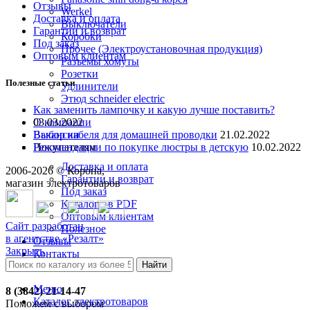
Отзывы
Werkel
Доставка и оплата
Выключатели
Гарантии и возврат
Коробки
Под заказ
Прочее (Электроустановочная продукция)
Оптовым клиентам
Разъемы хомуты
Розетки
Полезные статьи
Удлинители
Этюд schneider electric
Как заменить лампочку и какую лучше поставить?
О компании
03.03.2022
Вакансии
Выбор кабеля для домашней проводки
21.02.2022
Покупателям
Рекомендации по покупке люстры в детскую
10.02.2022
Доставка и оплата
2006-
2026
© Корона,
Гарантии и возврат
магазин электротоваров
Под заказ
Каталоги в PDF
Оптовым клиентам
Сайт разработан
Полезное
в агентстве «Резалт»
Отзывы
Закрыть
Контакты
Найти
Меню
8 (3842) 21-14-47
Каталог электротоваров
Поможем с выбором