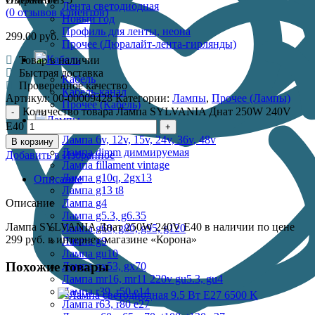
Лента светодиодная
(
0
отзывов клиентов)
Новый год
Профиль для ленты, неона
299.00
руб.
Прочее (Дюралайт-лента-гирлянды)
Кабель
Товар в наличии
Быстрая доставка
Кабель
Проверенное качество
Кабель-канал
Артикул:
00-00009428
Категории:
Лампы
,
Прочее (Лампы)
Прочее (Кабель)
Количество товара Лампа SYLVANIA Днат 250W 240V
Лампы
Е40
Лампа 6v, 12v, 15v, 24v, 36v, 48v
В корзину
Лампа dimm диммируемая
Добавить в Избранное
Лампа fillament vintage
Лампа g10q, 2gx13
Описание
Лампа g13 t8
Описание
Лампа g4
Лампа g5.3, g6.35
Лампа SYLVANIA Днат 250W 240V Е40 в наличии по цене
Лампа g60, g80, g95, g120
299 руб. в интернет-магазине «Корона»
Лампа g9
Лампа gu10
Похожие товары
Лампа gx53, gx70
Лампа mr16, mr11 220v gu5.3, gu4
Лампа r39, r50 е14
Лампа r63, r80 е27