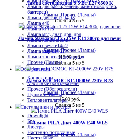
Лампа а60, а65, а70, t100, t120 е27
Лампа светодиодная 9.5 Вт E27 6500 K
Лампа для (мясо, зелень, животноводство,
бактерец)
Лампы
,
Прочее (Лампы)
Лампа для сав t5, t4, t8
Оценка
5
из 5
Лампа е40
Лампа кг r7s
Лампа мгл, днат, дрв, дрл
Лампа Navigator T25 15W E14 300гр для печи
Лампа накаливания
Лампа свеча е14/27
Лампы
,
Прочее (Лампы)
Лампа шар е14/27
Лампа энергосберегающая
118.00
руб.
Прочее (Лампы)
Оценка
5
из 5
Обогреватели
Конвекторы
Лампа КОСМОС КГ-1000W 220V R7S
Масляные обогреватели
Прочее (Обогреватели)
Лампы
,
Прочее (Лампы)
Пушки и завесы
45.00
руб.
Тепловентиляторы
Оценка
5
из 5
Светильники и люстры
Downlight
Бра
Лампа PILA Днат 400W E40 WLS
Люстры
Настенно-потолочные
Лампы
,
Прочее (Лампы)
Настольные