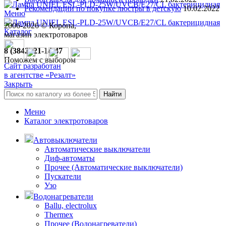
Рекомендации по покупке люстры в детскую
10.02.2022
Меню
2006-
2026
© Корона,
Каталог
магазин электротоваров
8 (3842) 21-14-47
Поможем с выбором
Сайт разработан
в агентстве «Резалт»
Закрыть
Найти
Меню
Каталог электротоваров
Автовыключатели
Автоматические выключатели
Диф-автоматы
Прочее (Автоматические выключатели)
Пускатели
Узо
Водонагреватели
Ballu, electrolux
Thermex
Прочее (Водонагреватели)