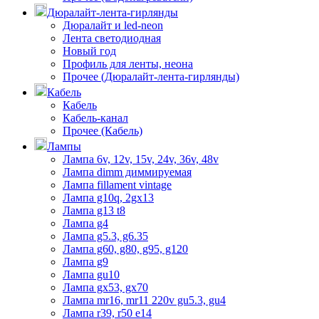
Дюралайт-лента-гирлянды
Дюралайт и led-neon
Лента светодиодная
Новый год
Профиль для ленты, неона
Прочее (Дюралайт-лента-гирлянды)
Кабель
Кабель
Кабель-канал
Прочее (Кабель)
Лампы
Лампа 6v, 12v, 15v, 24v, 36v, 48v
Лампа dimm диммируемая
Лампа fillament vintage
Лампа g10q, 2gx13
Лампа g13 t8
Лампа g4
Лампа g5.3, g6.35
Лампа g60, g80, g95, g120
Лампа g9
Лампа gu10
Лампа gx53, gx70
Лампа mr16, mr11 220v gu5.3, gu4
Лампа r39, r50 е14