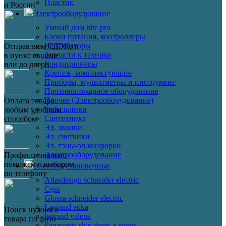
Пластик
и России
Электрооборудование
Умный дом hite pro
Блоки питания, контроллеры
Вентиляторы
Отправляем СДЭКом
Запчасти к технике
в пункт выдачи
Кондиционеры
или до двери
Крепеж, комплектующие
Приборы, мультиметры и инструмент
Противопожарное оборудование
Прочее (Электрооборудование)
Оплата товара
Рубильники
любым удобным
Сантехника
способом
Эл. звонки
Эл. счетчики
Эл. тэны-эл.конфорки
Электрооборудование
Профессионально
поможем с выбором
Электроустановочные
по телефону
Atlasdesign schneider electric
Cgss
Glossa schneider electric
Legrand etika
Поиск нужного
legrand valena
товара по фото
Panasonic shin dong-a корея