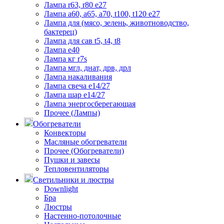
Лампа r63, r80 е27
Лампа а60, а65, а70, t100, t120 е27
Лампа для (мясо, зелень, животноводство,
бактерец)
Лампа для сав t5, t4, t8
Лампа е40
Лампа кг r7s
Лампа мгл, днат, дрв, дрл
Лампа накаливания
Лампа свеча е14/27
Лампа шар е14/27
Лампа энергосберегающая
Прочее (Лампы)
Обогреватели
Конвекторы
Масляные обогреватели
Прочее (Обогреватели)
Пушки и завесы
Тепловентиляторы
Светильники и люстры
Downlight
Бра
Люстры
Настенно-потолочные