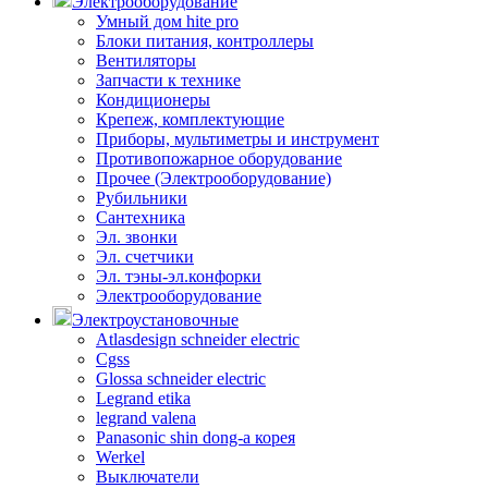
Электрооборудование
Умный дом hite pro
Блоки питания, контроллеры
Вентиляторы
Запчасти к технике
Кондиционеры
Крепеж, комплектующие
Приборы, мультиметры и инструмент
Противопожарное оборудование
Прочее (Электрооборудование)
Рубильники
Сантехника
Эл. звонки
Эл. счетчики
Эл. тэны-эл.конфорки
Электрооборудование
Электроустановочные
Atlasdesign schneider electric
Cgss
Glossa schneider electric
Legrand etika
legrand valena
Panasonic shin dong-a корея
Werkel
Выключатели