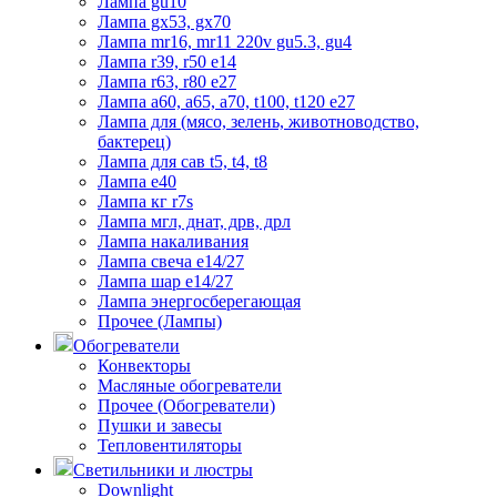
Лампа gu10
Лампа gx53, gx70
Лампа mr16, mr11 220v gu5.3, gu4
Лампа r39, r50 е14
Лампа r63, r80 е27
Лампа а60, а65, а70, t100, t120 е27
Лампа для (мясо, зелень, животноводство,
бактерец)
Лампа для сав t5, t4, t8
Лампа е40
Лампа кг r7s
Лампа мгл, днат, дрв, дрл
Лампа накаливания
Лампа свеча е14/27
Лампа шар е14/27
Лампа энергосберегающая
Прочее (Лампы)
Обогреватели
Конвекторы
Масляные обогреватели
Прочее (Обогреватели)
Пушки и завесы
Тепловентиляторы
Светильники и люстры
Downlight