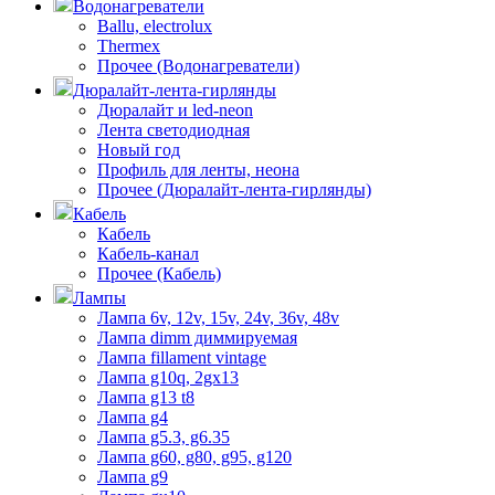
Водонагреватели
Ballu, electrolux
Thermex
Прочее (Водонагреватели)
Дюралайт-лента-гирлянды
Дюралайт и led-neon
Лента светодиодная
Новый год
Профиль для ленты, неона
Прочее (Дюралайт-лента-гирлянды)
Кабель
Кабель
Кабель-канал
Прочее (Кабель)
Лампы
Лампа 6v, 12v, 15v, 24v, 36v, 48v
Лампа dimm диммируемая
Лампа fillament vintage
Лампа g10q, 2gx13
Лампа g13 t8
Лампа g4
Лампа g5.3, g6.35
Лампа g60, g80, g95, g120
Лампа g9