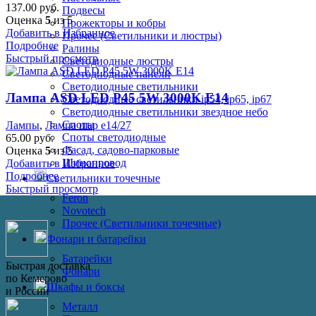
137.00
руб.
Подвесы
Оценка
5
из 5
Прожекторы и кобры
Добавить в Избранное
Прочее (Светильники и люстры)
Подробнее
Ралины
Быстрый просмотр
Светодиодные люстры
Светодиодные панели
Светодиодные светильники
Лампа ASD LED P45 5W 3000K E14
Светодиодные светильники ip54, ip65, ip67
Светодиодные светильники звездное небо
Споты
Лампы
,
Лампа шар е14/27
Споты светодиодные
65.00
руб.
Фасад, садово-парковые
Оценка
5
из 5
Шинопровод
Добавить в Избранное
Подробнее
Светильники точечные
Быстрый просмотр
Feron
Novotech
Прочее (Светильники точечные)
Фонари и батарейки
Батарейки
Быстрая доставка
Фонари
по Кемерово
Шкафы и боксы
и России
Металл