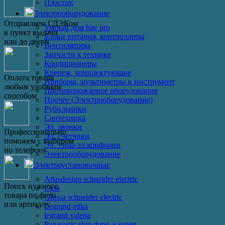
Пластик
Электрооборудование
Отправляем СДЭКом
Умный дом hite pro
в пункт выдачи
Блоки питания, контроллеры
или до двери
Вентиляторы
Запчасти к технике
Кондиционеры
Крепеж, комплектующие
Оплата товара
Приборы, мультиметры и инструмент
любым удобным
Противопожарное оборудование
способом
Прочее (Электрооборудование)
Рубильники
Сантехника
Эл. звонки
Профессионально
Эл. счетчики
поможем с выбором
Эл. тэны-эл.конфорки
по телефону
Электрооборудование
Электроустановочные
Atlasdesign schneider electric
Поиск нужного
Cgss
товара по фото
Glossa schneider electric
или артикулу
Legrand etika
legrand valena
Panasonic shin dong-a корея