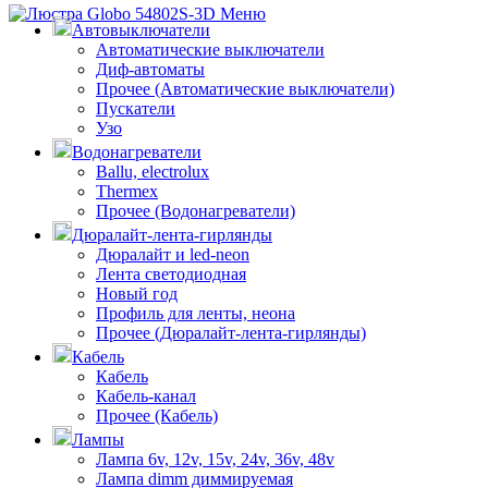
Меню
Автовыключатели
Автоматические выключатели
Диф-автоматы
Прочее (Автоматические выключатели)
Пускатели
Узо
Водонагреватели
Ballu, electrolux
Thermex
Прочее (Водонагреватели)
Дюралайт-лента-гирлянды
Дюралайт и led-neon
Лента светодиодная
Новый год
Профиль для ленты, неона
Прочее (Дюралайт-лента-гирлянды)
Кабель
Кабель
Кабель-канал
Прочее (Кабель)
Лампы
Лампа 6v, 12v, 15v, 24v, 36v, 48v
Лампа dimm диммируемая