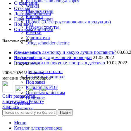
Panasonic shin dong-a корея
О компании
Werkel
Отзывы
Выключатели
Доставка и оплата
Коробки
Гарантии и возврат
Прочее (Электроустановочная продукция)
Под заказ
Разъемы хомуты
Оптовым клиентам
Розетки
Удлинители
Полезные статьи
Этюд schneider electric
Как заменить лампочку и какую лучше поставить?
03.03.
О компании
Выбор кабеля для домашней проводки
21.02.2022
Вакансии
Рекомендации по покупке люстры в детскую
10.02.2022
Покупателям
Доставка и оплата
2006-
2026
© Корона,
Гарантии и возврат
магазин электротоваров
Под заказ
Каталоги в PDF
Оптовым клиентам
Сайт разработан
Полезное
в агентстве «Резалт»
Отзывы
Закрыть
Контакты
Найти
Меню
8 (3842) 21-14-47
Каталог электротоваров
Поможем с выбором