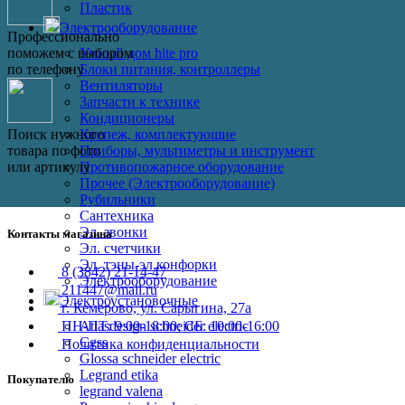
Пластик
Электрооборудование
Профессионально
Умный дом hite pro
поможем с выбором
Блоки питания, контроллеры
по телефону
Вентиляторы
Запчасти к технике
Кондиционеры
Крепеж, комплектующие
Поиск нужного
Приборы, мультиметры и инструмент
товара по фото
Противопожарное оборудование
или артикулу
Прочее (Электрооборудование)
Рубильники
Сантехника
Эл. звонки
Контакты магазина
Эл. счетчики
Эл. тэны-эл.конфорки
8 (3842) 21-14-47
Электрооборудование
211447@mail.ru
Электроустановочные
г. Кемерово, ул. Сарыгина, 27а
ПН-ПТ: 9:00-18:00; СБ: 10:00-16:00
Atlasdesign schneider electric
Cgss
Политика конфиденциальности
Glossa schneider electric
Legrand etika
Покупателю
legrand valena