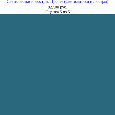
Светильники и люстры
,
Прочее (Светильники и люстры)
827.00
руб.
Оценка
5
из 5