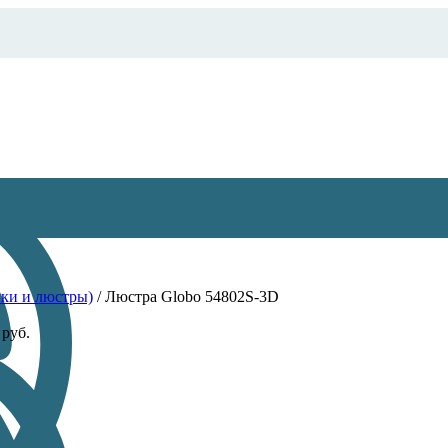
ки и люстры)
/
Люстра Globo 54802S-3D
0
руб.