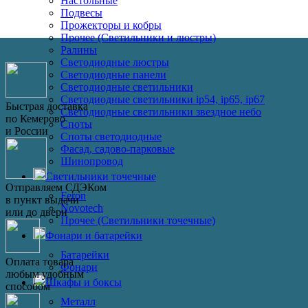
Настольные
Подвесы
Прожекторы и кобры
Прочее (Светильники и люстры)
Ралины
Светодиодные люстры
Светодиодные панели
Светодиодные светильники
Светодиодные светильники ip54, ip65, ip67
Быстрая доставка
Светодиодные светильники звездное небо
по Кемерово
Споты
и России
Споты светодиодные
Фасад, садово-парковые
Шинопровод
Светильники точечные
Отправляем СДЭКом
Feron
в пункт выдачи
Novotech
или до двери
Прочее (Светильники точечные)
Фонари и батарейки
Батарейки
Оплата товара
Фонари
любым удобным
Шкафы и боксы
способом
Металл