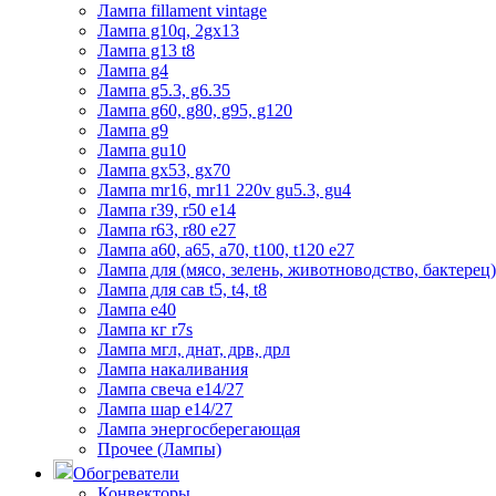
Лампа fillament vintage
Лампа g10q, 2gx13
Лампа g13 t8
Лампа g4
Лампа g5.3, g6.35
Лампа g60, g80, g95, g120
Лампа g9
8 (3842) 21-14-47
Лампа gu10
Поможем с выбором
Лампа gx53, gx70
Лампа mr16, mr11 220v gu5.3, gu4
Лампа r39, r50 е14
Лампа r63, r80 е27
Лампа а60, а65, а70, t100, t120 е27
Лампа для (мясо, зелень, животноводство, бактерец)
Лампа для сав t5, t4, t8
Лампа е40
Лампа кг r7s
Лампа мгл, днат, дрв, дрл
Лампа накаливания
Лампа свеча е14/27
Лампа шар е14/27
Лампа энергосберегающая
Прочее (Лампы)
Обогреватели
Конвекторы