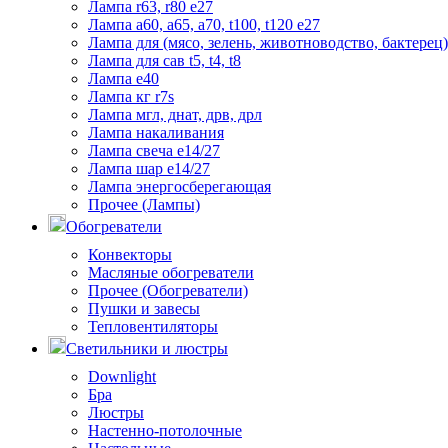
Лампа r63, r80 е27
Лампа а60, а65, а70, t100, t120 е27
Лампа для (мясо, зелень, животноводство, бактерец)
Лампа для сав t5, t4, t8
Лампа е40
Лампа кг r7s
Лампа мгл, днат, дрв, дрл
Лампа накаливания
Лампа свеча е14/27
Лампа шар е14/27
Лампа энергосберегающая
Прочее (Лампы)
Обогреватели
Конвекторы
Масляные обогреватели
Прочее (Обогреватели)
Пушки и завесы
Тепловентиляторы
Светильники и люстры
Downlight
Бра
Люстры
Настенно-потолочные