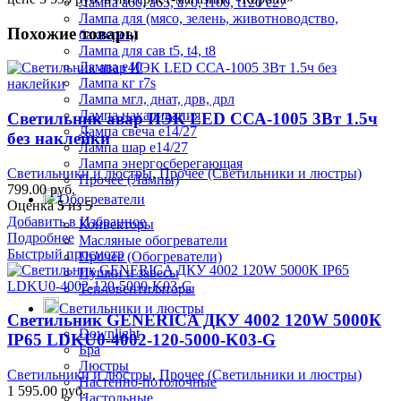
Лампа а60, а65, а70, t100, t120 е27
Лампа для (мясо, зелень, животноводство,
Похожие товары
бактерец)
Лампа для сав t5, t4, t8
Лампа е40
Лампа кг r7s
Лампа мгл, днат, дрв, дрл
Лампа накаливания
Светильник авар ИЭК LED ССА-1005 3Вт 1.5ч
Лампа свеча е14/27
без наклейки
Лампа шар е14/27
Лампа энергосберегающая
Светильники и люстры
,
Прочее (Светильники и люстры)
Прочее (Лампы)
799.00
руб.
Обогреватели
Оценка
5
из 5
Добавить в Избранное
Конвекторы
Подробнее
Масляные обогреватели
Быстрый просмотр
Прочее (Обогреватели)
Пушки и завесы
Тепловентиляторы
Светильники и люстры
Светильник GENERICA ДКУ 4002 120W 5000К
Downlight
IP65 LDKU0-4002-120-5000-K03-G
Бра
Люстры
Светильники и люстры
,
Прочее (Светильники и люстры)
Настенно-потолочные
1 595.00
руб.
Настольные