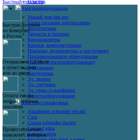
Пластик
Быстрый просмотр
Электрооборудование
Умный дом hite pro
Блоки питания, контроллеры
Быстрая доставка
Вентиляторы
по Кемерово
Запчасти к технике
и России
Кондиционеры
Крепеж, комплектующие
Приборы, мультиметры и инструмент
Противопожарное оборудование
Отправляем СДЭКом
Прочее (Электрооборудование)
в пункт выдачи
Рубильники
или до двери
Сантехника
Эл. звонки
Эл. счетчики
Эл. тэны-эл.конфорки
Оплата товара
Электрооборудование
любым удобным
Электроустановочные
способом
Atlasdesign schneider electric
Cgss
Glossa schneider electric
Legrand etika
Профессионально
legrand valena
поможем с выбором
Panasonic shin dong-a корея