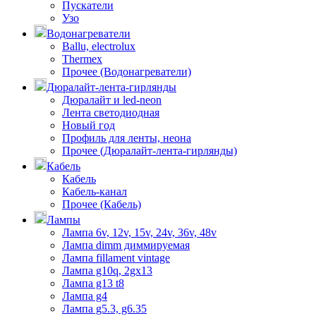
Пускатели
Узо
Водонагреватели
Ballu, electrolux
Thermex
Прочее (Водонагреватели)
Дюралайт-лента-гирлянды
Дюралайт и led-neon
Лента светодиодная
Новый год
Профиль для ленты, неона
Прочее (Дюралайт-лента-гирлянды)
Кабель
Кабель
Кабель-канал
Прочее (Кабель)
Лампы
Лампа 6v, 12v, 15v, 24v, 36v, 48v
Лампа dimm диммируемая
Лампа fillament vintage
Лампа g10q, 2gx13
Лампа g13 t8
Лампа g4
Лампа g5.3, g6.35