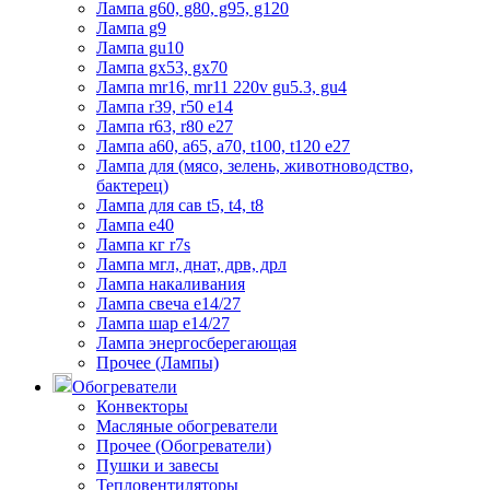
Лампа g60, g80, g95, g120
Лампа g9
Лампа gu10
Лампа gx53, gx70
Лампа mr16, mr11 220v gu5.3, gu4
Лампа r39, r50 е14
Лампа r63, r80 е27
Лампа а60, а65, а70, t100, t120 е27
Лампа для (мясо, зелень, животноводство,
бактерец)
Лампа для сав t5, t4, t8
Лампа е40
Лампа кг r7s
Лампа мгл, днат, дрв, дрл
Лампа накаливания
Лампа свеча е14/27
Лампа шар е14/27
Лампа энергосберегающая
Прочее (Лампы)
Обогреватели
Конвекторы
Масляные обогреватели
Прочее (Обогреватели)
Пушки и завесы
Тепловентиляторы