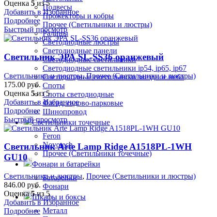
Оценка
5
из 5
Подвесы
Добавить в Избранное
Прожекторы и кобры
Подробнее
Прочее (Светильники и люстры)
Быстрый просмотр
Ралины
Светодиодные люстры
Светодиодные панели
Светильник ЭРА SL-SS36 оранжевый
Светодиодные светильники
Светодиодные светильники ip54, ip65, ip67
Светильники и люстры
,
Прочее (Светильники и люстры)
Светодиодные светильники звездное небо
175.00
руб.
Споты
Оценка
5
из 5
Споты светодиодные
Добавить в Избранное
Фасад, садово-парковые
Подробнее
Шинопровод
Быстрый просмотр
Светильники точечные
Feron
Novotech
Светильник Arte Lamp Ridge A1518PL-1WH
Прочее (Светильники точечные)
GU10
Фонари и батарейки
Светильники и люстры
,
Прочее (Светильники и люстры)
Батарейки
846.00
руб.
Фонари
Оценка
5
из 5
Шкафы и боксы
Добавить в Избранное
Металл
Подробнее