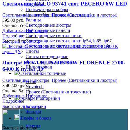
Светильник EGLO 93741 спот PECERO 6W LED
Подвесы
Прожекторы и кобры
Прочее (Светильники и люстры)
Светильники и люстры
,
Прочее (Светильники и люстры)
Ралины
395.00
руб.
Светодиодные люстры
Оценка
5
из 5
Светодиодные панели
Добавить в Избранное
Светодиодные светильники
Подробнее
Светодиодные светильники ip54, ip65, ip67
Быстрый просмотр
Светодиодные светильники звездное небо
Споты
Споты светодиодные
Фасад, садово-парковые
Люстра REV CHL-52015 86W FLORENCE 2700-
Шинопровод
6400 К пульт ДУ
Светильники точечные
Светильники и люстры
,
Прочее (Светильники и люстры)
Feron
3 402.00
руб.
Novotech
Оценка
5
из 5
Прочее (Светильники точечные)
Добавить в Избранное
Фонари и батарейки
Подробнее
Батарейки
Быстрый просмотр
Фонари
Шкафы и боксы
Металл
Быстрая доставка