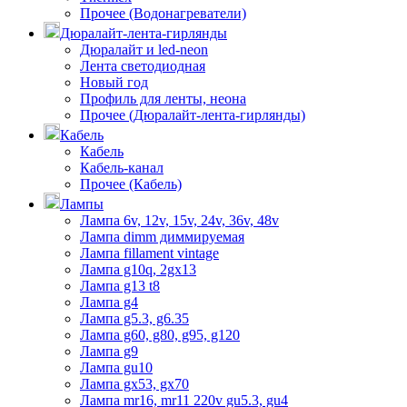
Прочее (Водонагреватели)
Дюралайт-лента-гирлянды
Дюралайт и led-neon
Лента светодиодная
Новый год
Профиль для ленты, неона
Прочее (Дюралайт-лента-гирлянды)
Кабель
Кабель
Кабель-канал
Прочее (Кабель)
Лампы
Лампа 6v, 12v, 15v, 24v, 36v, 48v
Лампа dimm диммируемая
Лампа fillament vintage
Лампа g10q, 2gx13
Лампа g13 t8
Лампа g4
Лампа g5.3, g6.35
Лампа g60, g80, g95, g120
Лампа g9
Лампа gu10
Лампа gx53, gx70
Лампа mr16, mr11 220v gu5.3, gu4