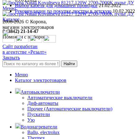
Выбор кабеля для домашней проводки
21.02.2022
Меню
Рекомендации по покупке люстры в детскую
10.02.2022
Каталог
2006-
2026
© Корона,
магазин электротоваров
8 (3842) 21-14-47
Поможем с выбором
Сайт разработан
в агентстве «Резалт»
Закрыть
Найти
Меню
Каталог электротоваров
Автовыключатели
Автоматические выключатели
Диф-автоматы
Прочее (Автоматические выключатели)
Пускатели
Узо
Водонагреватели
Ballu, electrolux
Thermex