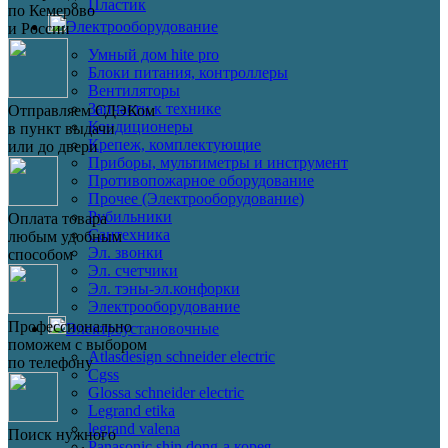
Пластик
по Кемерово
Электрооборудование
и России
Умный дом hite pro
Блоки питания, контроллеры
Вентиляторы
Запчасти к технике
Отправляем СДЭКом
Кондиционеры
в пункт выдачи
Крепеж, комплектующие
или до двери
Приборы, мультиметры и инструмент
Противопожарное оборудование
Прочее (Электрооборудование)
Рубильники
Оплата товара
Сантехника
любым удобным
Эл. звонки
способом
Эл. счетчики
Эл. тэны-эл.конфорки
Электрооборудование
Профессионально
Электроустановочные
поможем с выбором
Atlasdesign schneider electric
по телефону
Cgss
Glossa schneider electric
Legrand etika
legrand valena
Поиск нужного
Panasonic shin dong-a корея