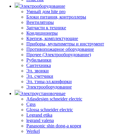
Электрооборудование
Умный дом hite pro
Блоки питания, контроллеры
Вентиляторы
Запчасти к технике
Кондиционеры
Крепеж, комплектующие
Приборы, мультиметры и инструмент
Противопожарное оборудование
Прочее (Электрооборудование)
Рубильники
Сантехника
Эл. звонки
Эл. счетчики
Эл. тэны-эл.конфорки
Электрооборудование
Электроустановочные
Atlasdesign schneider electric
Cgss
Glossa schneider electric
Legrand etika
legrand valena
Panasonic shin dong-a корея
Werkel