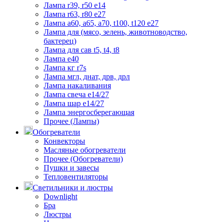
Лампа r39, r50 е14
Лампа r63, r80 е27
Лампа а60, а65, а70, t100, t120 е27
Лампа для (мясо, зелень, животноводство,
бактерец)
Лампа для сав t5, t4, t8
Лампа е40
Лампа кг r7s
Лампа мгл, днат, дрв, дрл
Лампа накаливания
Лампа свеча е14/27
Лампа шар е14/27
Лампа энергосберегающая
Прочее (Лампы)
Обогреватели
Конвекторы
Масляные обогреватели
Прочее (Обогреватели)
Пушки и завесы
Тепловентиляторы
Светильники и люстры
Downlight
Бра
Люстры