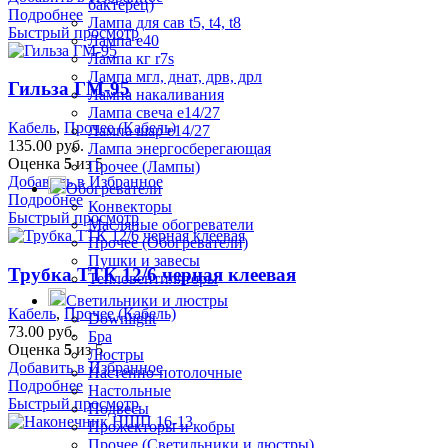
бактерец)
Подробнее
Лампа для сав t5, t4, t8
Быстрый просмотр
Лампа е40
Лампа кг r7s
Лампа мгл, днат, дрв, дрл
Гильза ГМ-95
Лампа накаливания
Лампа свеча е14/27
Кабель
,
Прочее (Кабель)
Лампа шар е14/27
135.00
руб.
Лампа энергосберегающая
Оценка
5
из 5
Прочее (Лампы)
Добавить в Избранное
Обогреватели
Подробнее
Конвекторы
Быстрый просмотр
Масляные обогреватели
Прочее (Обогреватели)
Пушки и завесы
Трубка ТТК 12/6 черная клеевая
Тепловентиляторы
Светильники и люстры
Кабель
,
Прочее (Кабель)
Downlight
73.00
руб.
Бра
Оценка
5
из 5
Люстры
Добавить в Избранное
Настенно-потолочные
Подробнее
Настольные
Быстрый просмотр
Подвесы
Прожекторы и кобры
Прочее (Светильники и люстры)