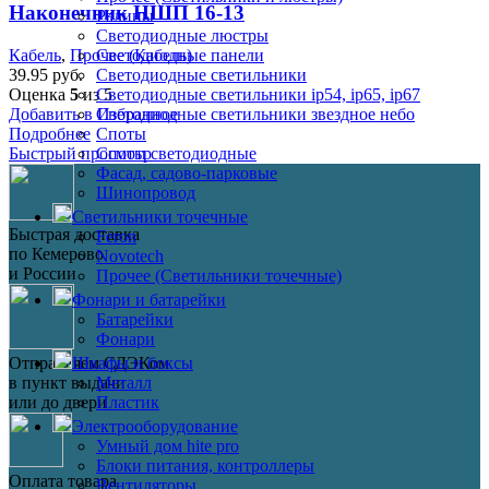
Наконечник НШП 16-13
Ралины
Светодиодные люстры
Светодиодные панели
Кабель
,
Прочее (Кабель)
Светодиодные светильники
39.95
руб.
Светодиодные светильники ip54, ip65, ip67
Оценка
5
из 5
Светодиодные светильники звездное небо
Добавить в Избранное
Споты
Подробнее
Споты светодиодные
Быстрый просмотр
Фасад, садово-парковые
Шинопровод
Светильники точечные
Быстрая доставка
Feron
по Кемерово
Novotech
и России
Прочее (Светильники точечные)
Фонари и батарейки
Батарейки
Фонари
Шкафы и боксы
Отправляем СДЭКом
Металл
в пункт выдачи
Пластик
или до двери
Электрооборудование
Умный дом hite pro
Блоки питания, контроллеры
Оплата товара
Вентиляторы