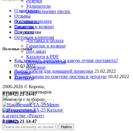
Розетки
Удлинители
О компании
Этюд schneider electric
Отзывы
Доставка и оплата
О компании
Гарантии и возврат
Вакансии
Под заказ
Покупателям
Оптовым клиентам
Доставка и оплата
Гарантии и возврат
Полезные статьи
Под заказ
Каталоги в PDF
Как заменить лампочку и какую лучше поставить?
Оптовым клиентам
03.03.2022
Полезное
Выбор кабеля для домашней проводки
21.02.2022
Отзывы
Рекомендации по покупке люстры в детскую
10.02.2022
Контакты
2006-
2026
© Корона,
магазин электротоваров
8 (3842) 21-14-47
Поможем с выбором
Меню
Каталог
Сайт разработан
в агентстве «Резалт»
Закрыть
8 (3842) 21-14-47
Поможем с выбором
Найти