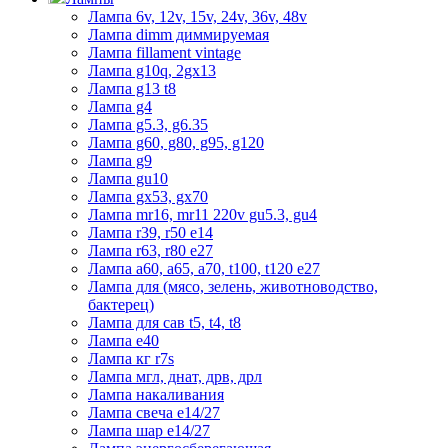
Лампа 6v, 12v, 15v, 24v, 36v, 48v
Лампа dimm диммируемая
Лампа fillament vintage
Лампа g10q, 2gx13
Лампа g13 t8
Лампа g4
Лампа g5.3, g6.35
Лампа g60, g80, g95, g120
Лампа g9
Лампа gu10
Лампа gx53, gx70
Лампа mr16, mr11 220v gu5.3, gu4
Лампа r39, r50 е14
Лампа r63, r80 е27
Лампа а60, а65, а70, t100, t120 е27
Лампа для (мясо, зелень, животноводство,
бактерец)
Лампа для сав t5, t4, t8
Лампа е40
Лампа кг r7s
Лампа мгл, днат, дрв, дрл
Лампа накаливания
Лампа свеча е14/27
Лампа шар е14/27