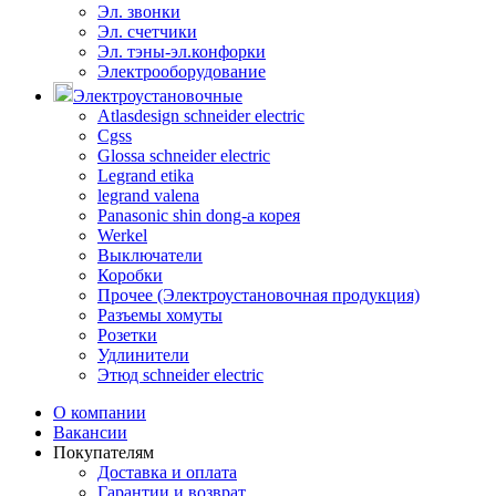
Эл. звонки
Эл. счетчики
Эл. тэны-эл.конфорки
Электрооборудование
Электроустановочные
Atlasdesign schneider electric
Cgss
Glossa schneider electric
Legrand etika
legrand valena
Panasonic shin dong-a корея
Werkel
Выключатели
Коробки
Прочее (Электроустановочная продукция)
Разъемы хомуты
Розетки
Удлинители
Этюд schneider electric
О компании
Вакансии
Покупателям
Доставка и оплата
Гарантии и возврат