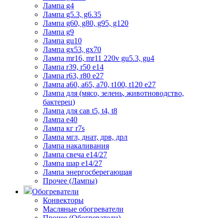
Лампа g4
Лампа g5.3, g6.35
Лампа g60, g80, g95, g120
Лампа g9
Лампа gu10
Лампа gx53, gx70
Лампа mr16, mr11 220v gu5.3, gu4
Лампа r39, r50 е14
Лампа r63, r80 е27
Лампа а60, а65, а70, t100, t120 е27
Лампа для (мясо, зелень, животноводство,
бактерец)
Лампа для сав t5, t4, t8
Лампа е40
Лампа кг r7s
Лампа мгл, днат, дрв, дрл
Лампа накаливания
Лампа свеча е14/27
Лампа шар е14/27
Лампа энергосберегающая
Прочее (Лампы)
Обогреватели
Конвекторы
Масляные обогреватели
Прочее (Обогреватели)