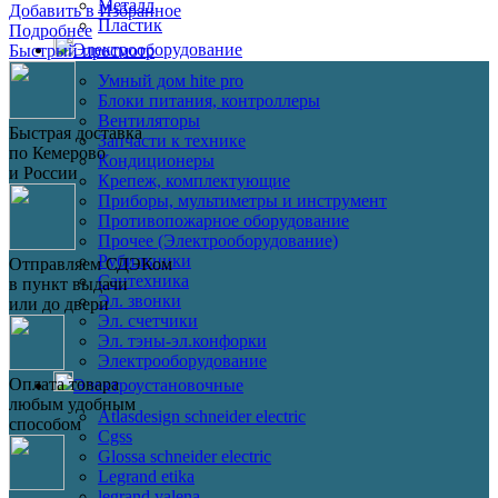
Металл
Добавить в Избранное
Пластик
Подробнее
Электрооборудование
Быстрый просмотр
Умный дом hite pro
Блоки питания, контроллеры
Вентиляторы
Быстрая доставка
Запчасти к технике
по Кемерово
Кондиционеры
и России
Крепеж, комплектующие
Приборы, мультиметры и инструмент
Противопожарное оборудование
Прочее (Электрооборудование)
Рубильники
Отправляем СДЭКом
Сантехника
в пункт выдачи
Эл. звонки
или до двери
Эл. счетчики
Эл. тэны-эл.конфорки
Электрооборудование
Оплата товара
Электроустановочные
любым удобным
Atlasdesign schneider electric
способом
Cgss
Glossa schneider electric
Legrand etika
legrand valena