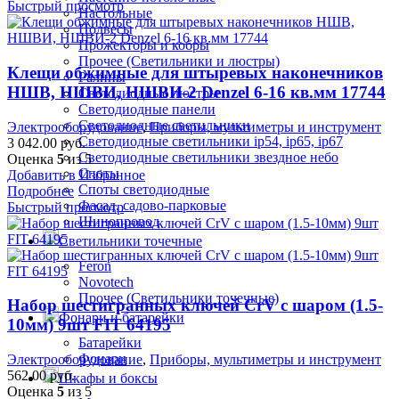
Быстрый просмотр
Настольные
Подвесы
Прожекторы и кобры
Прочее (Светильники и люстры)
Клещи обжимные для штыревых наконечников
Ралины
НШВ, НШВИ, НШВИ-2 Denzel 6-16 кв.мм 17744
Светодиодные люстры
Светодиодные панели
Светодиодные светильники
Электрооборудование
,
Приборы, мультиметры и инструмент
Светодиодные светильники ip54, ip65, ip67
3 042.00
руб.
Светодиодные светильники звездное небо
Оценка
5
из 5
Споты
Добавить в Избранное
Споты светодиодные
Подробнее
Фасад, садово-парковые
Быстрый просмотр
Шинопровод
Светильники точечные
Feron
Novotech
Прочее (Светильники точечные)
Набор шестигранных ключей CrV с шаром (1.5-
Фонари и батарейки
10мм) 9шт FIT 64195
Батарейки
Фонари
Электрооборудование
,
Приборы, мультиметры и инструмент
562.00
руб.
Шкафы и боксы
Оценка
5
из 5