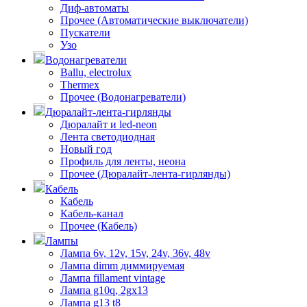
Диф-автоматы
Прочее (Автоматические выключатели)
Пускатели
Узо
Водонагреватели
Ballu, electrolux
Thermex
Прочее (Водонагреватели)
Дюралайт-лента-гирлянды
Дюралайт и led-neon
Лента светодиодная
Новый год
Профиль для ленты, неона
Прочее (Дюралайт-лента-гирлянды)
Кабель
Кабель
Кабель-канал
Прочее (Кабель)
Лампы
Лампа 6v, 12v, 15v, 24v, 36v, 48v
Лампа dimm диммируемая
Лампа fillament vintage
Лампа g10q, 2gx13
Лампа g13 t8