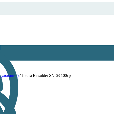
В
рудование)
/
Паста Belsolder SN-63 100гр