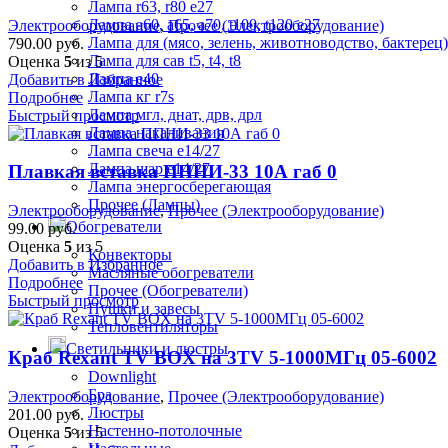
Лампа r63, r80 е27
Лампа а60, а65, а70, t100, t120 е27
Электрооборудование
,
Прочее (Электрооборудование)
Лампа для (мясо, зелень, животноводство, бактерец)
790.00
руб.
Лампа для сав t5, t4, t8
Оценка
5
из 5
Лампа е40
Добавить в Избранное
Лампа кг r7s
Подробнее
Лампа мгл, днат, дрв, дрл
Быстрый просмотр
Лампа накаливания
Лампа свеча е14/27
Лампа шар е14/27
Плавкая вставка ППНИ-33 10А габ 0
Лампа энергосберегающая
Прочее (Лампы)
Электрооборудование
,
Прочее (Электрооборудование)
Обогреватели
99.00
руб.
Оценка
5
из 5
Конвекторы
Добавить в Избранное
Масляные обогреватели
Подробнее
Прочее (Обогреватели)
Быстрый просмотр
Пушки и завесы
Тепловентиляторы
Светильники и люстры
Краб Rexant TV BOX на 3TV 5-1000МГц 05-6002
Downlight
Бра
Электрооборудование
,
Прочее (Электрооборудование)
Люстры
201.00
руб.
Настенно-потолочные
Оценка
5
из 5