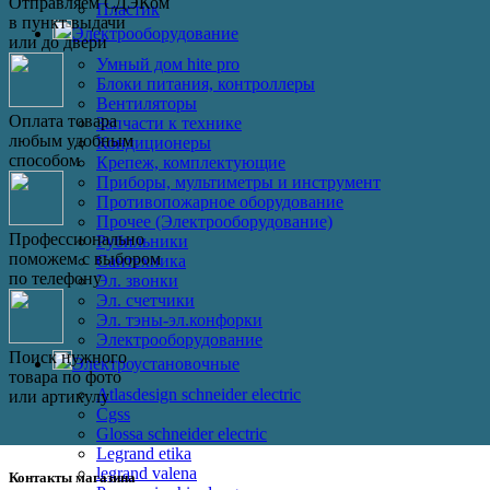
Отправляем СДЭКом
Пластик
в пункт выдачи
Электрооборудование
или до двери
Умный дом hite pro
Блоки питания, контроллеры
Вентиляторы
Оплата товара
Запчасти к технике
любым удобным
Кондиционеры
способом
Крепеж, комплектующие
Приборы, мультиметры и инструмент
Противопожарное оборудование
Прочее (Электрооборудование)
Профессионально
Рубильники
поможем с выбором
Сантехника
по телефону
Эл. звонки
Эл. счетчики
Эл. тэны-эл.конфорки
Электрооборудование
Поиск нужного
Электроустановочные
товара по фото
Atlasdesign schneider electric
или артикулу
Cgss
Glossa schneider electric
Legrand etika
legrand valena
Контакты магазина