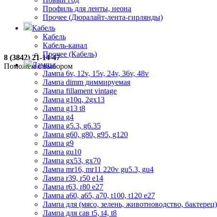
Профиль для ленты, неона
Прочее (Дюралайт-лента-гирлянды)
Кабель
Кабель
Кабель-канал
Прочее (Кабель)
8 (3842) 21-14-47
Лампы
Поможем с выбором
Лампа 6v, 12v, 15v, 24v, 36v, 48v
Лампа dimm диммируемая
Лампа fillament vintage
Лампа g10q, 2gx13
Лампа g13 t8
Лампа g4
Лампа g5.3, g6.35
Лампа g60, g80, g95, g120
Лампа g9
Лампа gu10
Лампа gx53, gx70
Лампа mr16, mr11 220v gu5.3, gu4
Лампа r39, r50 е14
Лампа r63, r80 е27
Лампа а60, а65, а70, t100, t120 е27
Лампа для (мясо, зелень, животноводство, бактерец)
Лампа для сав t5, t4, t8