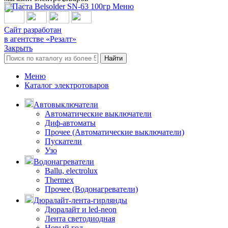
Меню
Сайт разработан
в агентстве «Резалт»
Закрыть
Найти
Меню
Каталог электротоваров
Автовыключатели
Автоматические выключатели
Диф-автоматы
Прочее (Автоматические выключатели)
Пускатели
Узо
Водонагреватели
Ballu, electrolux
Thermex
Прочее (Водонагреватели)
Дюралайт-лента-гирлянды
Дюралайт и led-neon
Лента светодиодная
Новый год