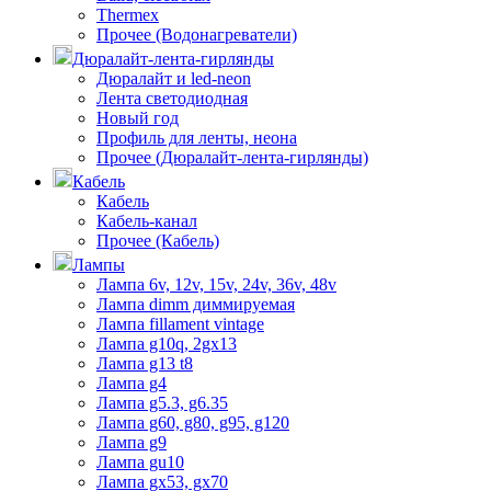
Thermex
Прочее (Водонагреватели)
Дюралайт-лента-гирлянды
Дюралайт и led-neon
Лента светодиодная
Новый год
Профиль для ленты, неона
Прочее (Дюралайт-лента-гирлянды)
Кабель
Кабель
Кабель-канал
Прочее (Кабель)
Лампы
Лампа 6v, 12v, 15v, 24v, 36v, 48v
Лампа dimm диммируемая
Лампа fillament vintage
Лампа g10q, 2gx13
Лампа g13 t8
Лампа g4
Лампа g5.3, g6.35
Лампа g60, g80, g95, g120
Лампа g9
Лампа gu10
Лампа gx53, gx70