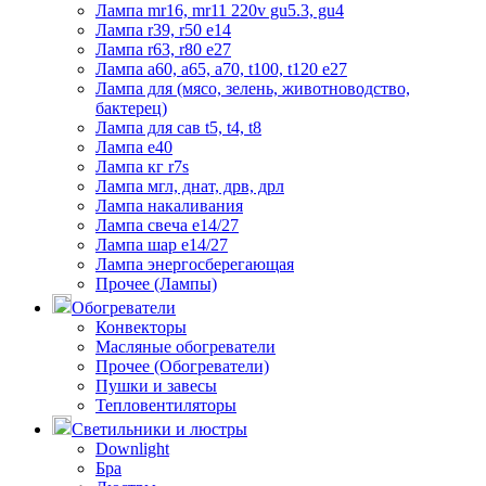
Лампа mr16, mr11 220v gu5.3, gu4
Лампа r39, r50 е14
Лампа r63, r80 е27
Лампа а60, а65, а70, t100, t120 е27
Лампа для (мясо, зелень, животноводство,
бактерец)
Лампа для сав t5, t4, t8
Лампа е40
Лампа кг r7s
Лампа мгл, днат, дрв, дрл
Лампа накаливания
Лампа свеча е14/27
Лампа шар е14/27
Лампа энергосберегающая
Прочее (Лампы)
Обогреватели
Конвекторы
Масляные обогреватели
Прочее (Обогреватели)
Пушки и завесы
Тепловентиляторы
Светильники и люстры
Downlight
Бра