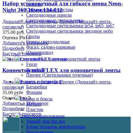
Набор установочный для гибкого неона Neon-
Ралины
Night 360 16мм 134-012
Светодиодные люстры
Светодиодные панели
Светодиодные светильники
Дюралайт-лента-гирлянды
,
Прочее (Дюралайт-лента-
Светодиодные светильники ip54, ip65, ip67
гирлянды)
Светодиодные светильники звездное небо
375.00
руб.
Споты
Оценка
5
из 5
Споты светодиодные
Добавить в Избранное
Фасад, садово-парковые
Подробнее
Шинопровод
Быстрый просмотр
Светильники точечные
Feron
Novotech
Коннектор miniFLEX для одноцветной ленты
Прочее (Светильники точечные)
Фонари и батарейки
Дюралайт-лента-гирлянды
,
Прочее (Дюралайт-лента-
Батарейки
гирлянды)
Фонари
35.00
руб.
Оценка
5
из 5
Шкафы и боксы
Добавить в Избранное
Металл
Подробнее
Пластик
Быстрый просмотр
Электрооборудование
Умный дом hite pro
Блоки питания, контроллеры
Вентиляторы