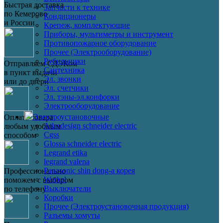
Быстрая доставка
Запчасти к технике
по Кемерово
Кондиционеры
и России
Крепеж, комплектующие
Приборы, мультиметры и инструмент
Противопожарное оборудование
Прочее (Электрооборудование)
Рубильники
Отправляем СДЭКом
Сантехника
в пункт выдачи
Эл. звонки
или до двери
Эл. счетчики
Эл. тэны-эл.конфорки
Электрооборудование
Электроустановочные
Оплата товара
Atlasdesign schneider electric
любым удобным
Cgss
способом
Glossa schneider electric
Legrand etika
legrand valena
Panasonic shin dong-a корея
Профессионально
Werkel
поможем с выбором
Выключатели
по телефону
Коробки
Прочее (Электроустановочная продукция)
Разъемы хомуты