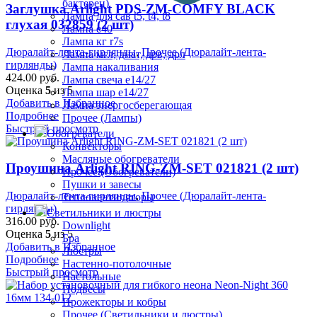
бактерец)
Заглушка Arlight PDS-ZM-COMFY BLACK
Лампа для сав t5, t4, t8
глухая 032859 (2 шт)
Лампа е40
Лампа кг r7s
Дюралайт-лента-гирлянды
,
Прочее (Дюралайт-лента-
Лампа мгл, днат, дрв, дрл
гирлянды)
Лампа накаливания
424.00
руб.
Лампа свеча е14/27
Оценка
5
из 5
Лампа шар е14/27
Добавить в Избранное
Лампа энергосберегающая
Подробнее
Прочее (Лампы)
Быстрый просмотр
Обогреватели
Конвекторы
Масляные обогреватели
Проушина Arlight RING-ZM-SET 021821 (2 шт)
Прочее (Обогреватели)
Пушки и завесы
Дюралайт-лента-гирлянды
,
Прочее (Дюралайт-лента-
Тепловентиляторы
гирлянды)
Светильники и люстры
316.00
руб.
Downlight
Оценка
5
из 5
Бра
Добавить в Избранное
Люстры
Подробнее
Настенно-потолочные
Быстрый просмотр
Настольные
Подвесы
Прожекторы и кобры
Прочее (Светильники и люстры)