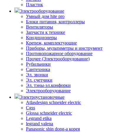
Пластик
Электрооборудование
Умный дом hite pro
Блоки питания, контроллеры
Вентиляторы
Запчасти к технике
Кондиционеры
Крепеж, комплектующие
Приборы, мультиметры и инструмент
Противопожарное оборудование
Прочее (Электрооборудование)
Рубильники
Сантехника
Эл. звонки
Эл. счетчики
Эл. тэны-эл.конфорки
Электрооборудование
Электроустановочные
Atlasdesign schneider electric
Cgss
Glossa schneider electric
Legrand etika
legrand valena
Panasonic shin dong-a корея