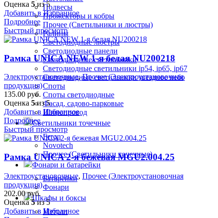
Оценка
5
из 5
Подвесы
Добавить в Избранное
Прожекторы и кобры
Подробнее
Прочее (Светильники и люстры)
Быстрый просмотр
Ралины
Светодиодные люстры
Светодиодные панели
Рамка UNICA NEW 1-я белая NU200218
Светодиодные светильники
Светодиодные светильники ip54, ip65, ip67
Электроустановочные
,
Прочее (Электроустановочная
Светодиодные светильники звездное небо
продукция)
Споты
135.00
руб.
Споты светодиодные
Оценка
5
из 5
Фасад, садово-парковые
Добавить в Избранное
Шинопровод
Подробнее
Светильники точечные
Быстрый просмотр
Feron
Novotech
Прочее (Светильники точечные)
Рамка UNICA 2-я бежевая MGU2.004.25
Фонари и батарейки
Электроустановочные
,
Прочее (Электроустановочная
Батарейки
продукция)
Фонари
202.00
руб.
Шкафы и боксы
Оценка
5
из 5
Добавить в Избранное
Металл