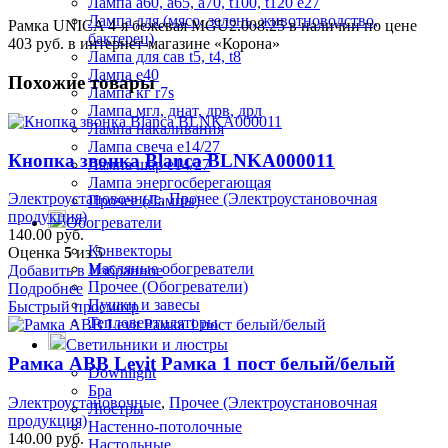
Лампа а60, а65, а70, t100, t120 е27
Лампа для (мясо, зелень, животноводство,
Рамка UNICA 4-я бежевая MGU2.008.25 в наличии по цене
бактерец)
403 руб. в интернет-магазине «Корона»
Лампа для сав t5, t4, t8
Лампа е40
Похожие товары
Лампа кг r7s
Лампа мгл, днат, дрв, дрл
Лампа накаливания
Лампа свеча е14/27
Кнопка звонка Blanca BLNKA000011
Лампа шар е14/27
Лампа энергосберегающая
Электроустановочные
,
Прочее (Электроустановочная
Прочее (Лампы)
продукция)
Обогреватели
140.00
руб.
Конвекторы
Оценка
5
из 5
Масляные обогреватели
Добавить в Избранное
Прочее (Обогреватели)
Подробнее
Пушки и завесы
Быстрый просмотр
Тепловентиляторы
Светильники и люстры
Рамка ABB Levit Рамка 1 пост белый/белый
Downlight
Бра
Электроустановочные
,
Прочее (Электроустановочная
Люстры
продукция)
Настенно-потолочные
140.00
руб.
Настольные