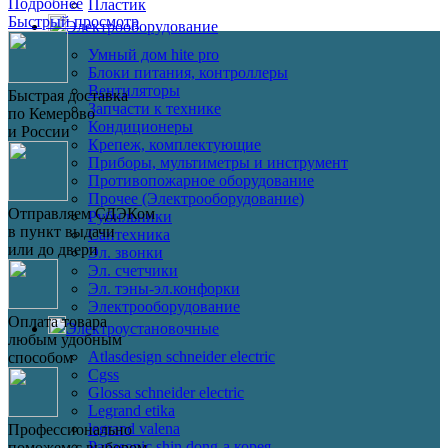
Подробнее
Пластик
Быстрый просмотр
Электрооборудование
Умный дом hite pro
Блоки питания, контроллеры
Вентиляторы
Быстрая доставка
Запчасти к технике
по Кемерово
Кондиционеры
и России
Крепеж, комплектующие
Приборы, мультиметры и инструмент
Противопожарное оборудование
Прочее (Электрооборудование)
Отправляем СДЭКом
Рубильники
в пункт выдачи
Сантехника
или до двери
Эл. звонки
Эл. счетчики
Эл. тэны-эл.конфорки
Электрооборудование
Оплата товара
Электроустановочные
любым удобным
Atlasdesign schneider electric
способом
Cgss
Glossa schneider electric
Legrand etika
legrand valena
Профессионально
Panasonic shin dong-a корея
поможем с выбором