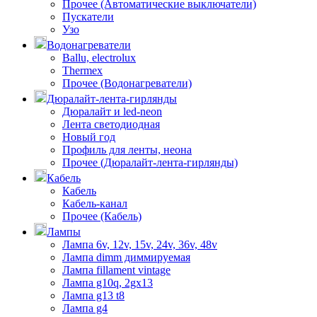
Прочее (Автоматические выключатели)
Пускатели
Узо
Водонагреватели
Ballu, electrolux
Thermex
Прочее (Водонагреватели)
Дюралайт-лента-гирлянды
Дюралайт и led-neon
Лента светодиодная
Новый год
Профиль для ленты, неона
Прочее (Дюралайт-лента-гирлянды)
Кабель
Кабель
Кабель-канал
Прочее (Кабель)
Лампы
Лампа 6v, 12v, 15v, 24v, 36v, 48v
Лампа dimm диммируемая
Лампа fillament vintage
Лампа g10q, 2gx13
Лампа g13 t8
Лампа g4