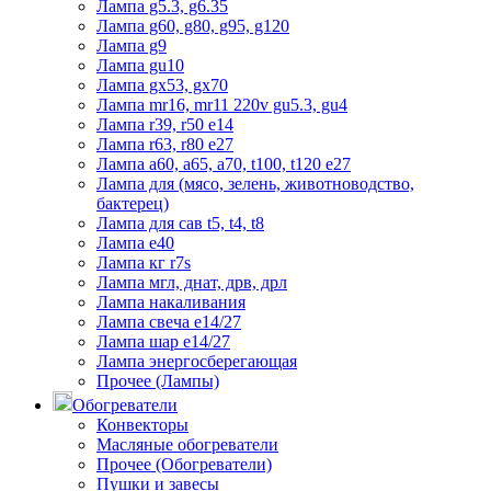
Лампа g5.3, g6.35
Лампа g60, g80, g95, g120
Лампа g9
Лампа gu10
Лампа gx53, gx70
Лампа mr16, mr11 220v gu5.3, gu4
Лампа r39, r50 е14
Лампа r63, r80 е27
Лампа а60, а65, а70, t100, t120 е27
Лампа для (мясо, зелень, животноводство,
бактерец)
Лампа для сав t5, t4, t8
Лампа е40
Лампа кг r7s
Лампа мгл, днат, дрв, дрл
Лампа накаливания
Лампа свеча е14/27
Лампа шар е14/27
Лампа энергосберегающая
Прочее (Лампы)
Обогреватели
Конвекторы
Масляные обогреватели
Прочее (Обогреватели)
Пушки и завесы