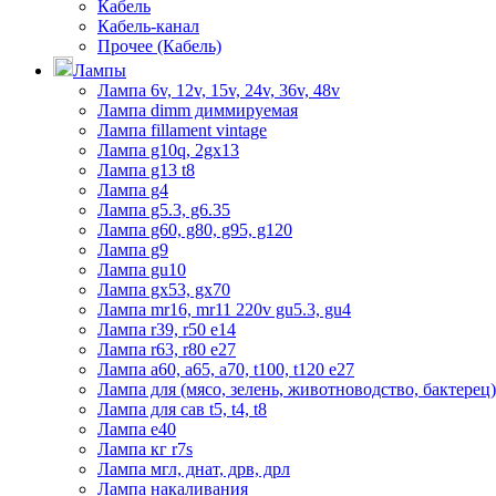
Кабель
Кабель-канал
Прочее (Кабель)
Лампы
Лампа 6v, 12v, 15v, 24v, 36v, 48v
Лампа dimm диммируемая
Лампа fillament vintage
Лампа g10q, 2gx13
Лампа g13 t8
Лампа g4
Лампа g5.3, g6.35
Лампа g60, g80, g95, g120
Лампа g9
Лампа gu10
Лампа gx53, gx70
Лампа mr16, mr11 220v gu5.3, gu4
Лампа r39, r50 е14
Лампа r63, r80 е27
Лампа а60, а65, а70, t100, t120 е27
Лампа для (мясо, зелень, животноводство, бактерец)
Лампа для сав t5, t4, t8
Лампа е40
Лампа кг r7s
Лампа мгл, днат, дрв, дрл
Лампа накаливания