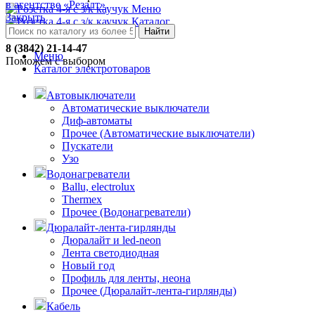
в агентстве «Резалт»
Меню
Закрыть
Каталог
Найти
8 (3842) 21-14-47
Меню
Поможем с выбором
Каталог электротоваров
Автовыключатели
Автоматические выключатели
Диф-автоматы
Прочее (Автоматические выключатели)
Пускатели
Узо
Водонагреватели
Ballu, electrolux
Thermex
Прочее (Водонагреватели)
Дюралайт-лента-гирлянды
Дюралайт и led-neon
Лента светодиодная
Новый год
Профиль для ленты, неона
Прочее (Дюралайт-лента-гирлянды)
Кабель