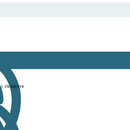
 с з/к каучук