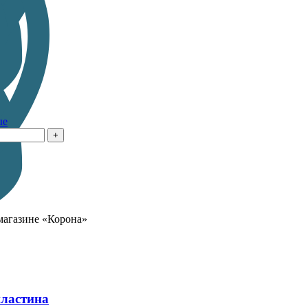
ые
-магазине «Корона»
пластина