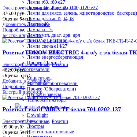
Лампа r63, r80 е27
Лампа а60, а65, а70, t100, t120 е27
Электроустановочные
,
Розетки
Лампа для (мясо, зелень, животноводство, бактерец)
376.00
руб.
Лампа для сав t5, t4, t8
Оценка
5
из 5
Лампа е40
Добавить в Избранное
Лампа кг r7s
Подробнее
Лампа мгл, днат, дрв, дрл
Быстрый просмотр
Лампа накаливания
Лампа свеча е14/27
Лампа шар е14/27
Розетка TOKOV ELECTRIC 4-я о/у с з/к белая T
Лампа энергосберегающая
Прочее (Лампы)
Электроустановочные
,
Розетки
Обогреватели
482.00
руб.
Оценка
5
из 5
Конвекторы
Добавить в Избранное
Масляные обогреватели
Подробнее
Прочее (Обогреватели)
Быстрый просмотр
Пушки и завесы
Тепловентиляторы
Светильники и люстры
Розетка Lezard MIRA TF белая 701-0202-137
Downlight
Бра
Электроустановочные
,
Розетки
Люстры
99.00
руб.
Настенно-потолочные
Оценка
5
из 5