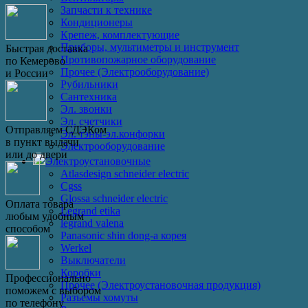
Запчасти к технике
Кондиционеры
Крепеж, комплектующие
Приборы, мультиметры и инструмент
Быстрая доставка
Противопожарное оборудование
по Кемерово
Прочее (Электрооборудование)
и России
Рубильники
Сантехника
Эл. звонки
Эл. счетчики
Отправляем СДЭКом
Эл. тэны-эл.конфорки
в пункт выдачи
Электрооборудование
или до двери
Электроустановочные
Atlasdesign schneider electric
Cgss
Glossa schneider electric
Оплата товара
Legrand etika
любым удобным
legrand valena
способом
Panasonic shin dong-a корея
Werkel
Выключатели
Коробки
Профессионально
Прочее (Электроустановочная продукция)
поможем с выбором
Разъемы хомуты
по телефону