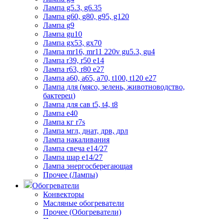
Лампа g5.3, g6.35
Лампа g60, g80, g95, g120
Лампа g9
Лампа gu10
Лампа gx53, gx70
Лампа mr16, mr11 220v gu5.3, gu4
Лампа r39, r50 е14
Лампа r63, r80 е27
Лампа а60, а65, а70, t100, t120 е27
Лампа для (мясо, зелень, животноводство,
бактерец)
Лампа для сав t5, t4, t8
Лампа е40
Лампа кг r7s
Лампа мгл, днат, дрв, дрл
Лампа накаливания
Лампа свеча е14/27
Лампа шар е14/27
Лампа энергосберегающая
Прочее (Лампы)
Обогреватели
Конвекторы
Масляные обогреватели
Прочее (Обогреватели)