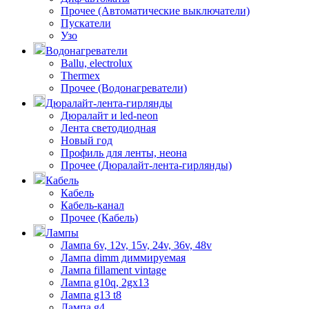
Прочее (Автоматические выключатели)
Пускатели
Узо
Водонагреватели
Ballu, electrolux
Thermex
Прочее (Водонагреватели)
Дюралайт-лента-гирлянды
Дюралайт и led-neon
Лента светодиодная
Новый год
Профиль для ленты, неона
Прочее (Дюралайт-лента-гирлянды)
Кабель
Кабель
Кабель-канал
Прочее (Кабель)
Лампы
Лампа 6v, 12v, 15v, 24v, 36v, 48v
Лампа dimm диммируемая
Лампа fillament vintage
Лампа g10q, 2gx13
Лампа g13 t8
Лампа g4