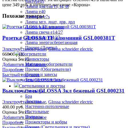
бактерец)
цене 349 руб. в интернет-магазине «Корона»
Лампа для сав t5, t4, t8
Лампа е40
Похожие товары
Лампа кг r7s
Лампа мгл, днат, дрв, дрл
Лампа накаливания
Лампа свеча е14/27
Лампа шар е14/27
Розетка GLOSSA TF алюминий GSL000381T
Лампа энергосберегающая
Прочее (Лампы)
Электроустановочные
,
Glossa schneider electric
Обогреватели
668.00
руб.
Конвекторы
Оценка
5
из 5
Масляные обогреватели
Добавить в Избранное
Прочее (Обогреватели)
Подробнее
Пушки и завесы
Быстрый просмотр
Тепловентиляторы
Светильники и люстры
Выключатель GLOSSA 3кл бежевый GSL000231
Downlight
Бра
Люстры
Электроустановочные
,
Glossa schneider electric
Настенно-потолочные
400.00
руб.
Настольные
Оценка
5
из 5
Подвесы
Добавить в Избранное
Прожекторы и кобры
Подробнее
Прочее (Светильники и люстры)
Быстрый просмотр