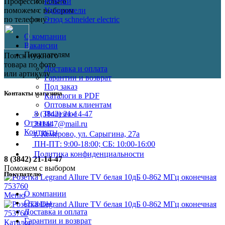
Розетки
Профессионально
Удлинители
поможем с выбором
Этюд schneider electric
по телефону
О компании
Вакансии
Покупателям
Поиск нужного
товара по фото
Доставка и оплата
или артикулу
Гарантии и возврат
Под заказ
Контакты магазина
Каталоги в PDF
Оптовым клиентам
Полезное
8 (3842) 21-14-47
Отзывы
211447@mail.ru
Контакты
г. Кемерово, ул. Сарыгина, 27а
ПН-ПТ: 9:00-18:00; СБ: 10:00-16:00
Политика конфиденциальности
8 (3842) 21-14-47
Поможем с выбором
Покупателю
О компании
Меню
Отзывы
Доставка и оплата
Гарантии и возврат
Каталог