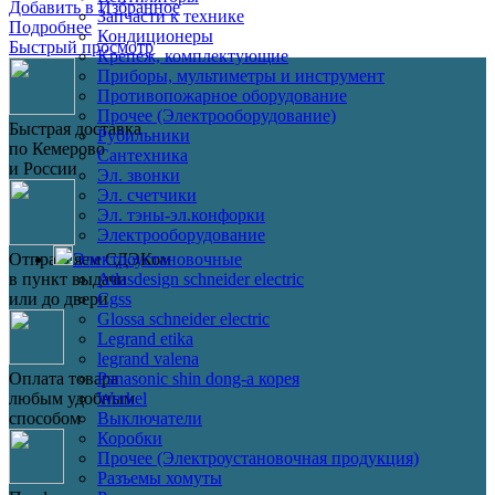
Добавить в Избранное
Запчасти к технике
Подробнее
Кондиционеры
Быстрый просмотр
Крепеж, комплектующие
Приборы, мультиметры и инструмент
Противопожарное оборудование
Прочее (Электрооборудование)
Быстрая доставка
Рубильники
по Кемерово
Сантехника
и России
Эл. звонки
Эл. счетчики
Эл. тэны-эл.конфорки
Электрооборудование
Электроустановочные
Отправляем СДЭКом
Atlasdesign schneider electric
в пункт выдачи
Cgss
или до двери
Glossa schneider electric
Legrand etika
legrand valena
Panasonic shin dong-a корея
Оплата товара
Werkel
любым удобным
Выключатели
способом
Коробки
Прочее (Электроустановочная продукция)
Разъемы хомуты