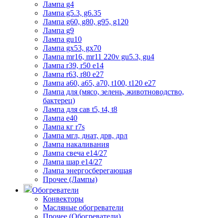
Лампа g4
Лампа g5.3, g6.35
Лампа g60, g80, g95, g120
Лампа g9
Лампа gu10
Лампа gx53, gx70
Лампа mr16, mr11 220v gu5.3, gu4
Лампа r39, r50 е14
Лампа r63, r80 е27
Лампа а60, а65, а70, t100, t120 е27
Лампа для (мясо, зелень, животноводство,
бактерец)
Лампа для сав t5, t4, t8
Лампа е40
Лампа кг r7s
Лампа мгл, днат, дрв, дрл
Лампа накаливания
Лампа свеча е14/27
Лампа шар е14/27
Лампа энергосберегающая
Прочее (Лампы)
Обогреватели
Конвекторы
Масляные обогреватели
Прочее (Обогреватели)