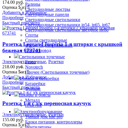
174.00
руб.
Ралины
Оценка
5
из 5
Светодиодные люстры
Добавить в Избранное
Светодиодные панели
Подробнее
Светодиодные светильники
Быстрый просмотр
Светодиодные светильники ip54, ip65, ip67
Светодиодные светильники звездное небо
Споты
Споты светодиодные
Розетка Legrand Inspiria 1-я шторки с крышкой
Фасад, садово-парковые
бежевая 673741
Шинопровод
Светильники точечные
Электроустановочные
,
Розетки
Feron
218.00
руб.
Novotech
Оценка
5
из 5
Прочее (Светильники точечные)
Добавить в Избранное
Фонари и батарейки
Подробнее
Батарейки
Быстрый просмотр
Фонари
Шкафы и боксы
Металл
Розетка 1-я с з/к переносная каучук
Пластик
Электрооборудование
Электроустановочные
,
Розетки
Умный дом hite pro
155.00
руб.
Блоки питания, контроллеры
Оценка
5
из 5
Вентиляторы