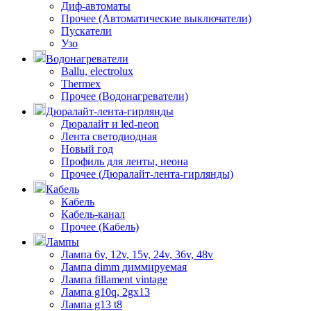
Диф-автоматы
Прочее (Автоматические выключатели)
Пускатели
Узо
Водонагреватели
Ballu, electrolux
Thermex
Прочее (Водонагреватели)
Дюралайт-лента-гирлянды
Дюралайт и led-neon
Лента светодиодная
Новый год
Профиль для ленты, неона
Прочее (Дюралайт-лента-гирлянды)
Кабель
Кабель
Кабель-канал
Прочее (Кабель)
Лампы
Лампа 6v, 12v, 15v, 24v, 36v, 48v
Лампа dimm диммируемая
Лампа fillament vintage
Лампа g10q, 2gx13
Лампа g13 t8