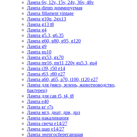
Лампа 6v, 12v, 15v, 24v, 36v, 48v
Лампа dimm диммируемая
Лампа fillament vintage
Лампа g10q, 2gx13
Лампа g13 t8
Лампа g4
Лампа g5.3, g6.35
Лампа g60, g80, g95, g120
Лампа g9
Лампа gu10
Лампа gx53, gx70
Лампа mr16, mr11 220v gu5.3, gu4
Лампа r39, r50 е14
Лампа r63, r80 е27
Лампа а60, а65, а70, t100, t120 е27
Лампа для (мясо, зелень, животноводство,
бактерец)
Лампа для сав t5, t4, t8
Лампа е40
Лампа кг r7s
Лампа мгл, днат, дрв, дрл
Лампа накаливания
Лампа свеча е14/27
Лампа шар е14/27
Лампа энергосберегающая