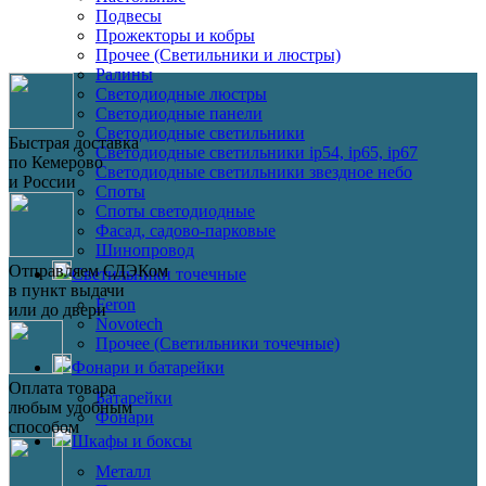
Подвесы
Прожекторы и кобры
Прочее (Светильники и люстры)
Ралины
Светодиодные люстры
Светодиодные панели
Светодиодные светильники
Быстрая доставка
Светодиодные светильники ip54, ip65, ip67
по Кемерово
Светодиодные светильники звездное небо
и России
Споты
Споты светодиодные
Фасад, садово-парковые
Шинопровод
Отправляем СДЭКом
Светильники точечные
в пункт выдачи
Feron
или до двери
Novotech
Прочее (Светильники точечные)
Фонари и батарейки
Оплата товара
Батарейки
любым удобным
Фонари
способом
Шкафы и боксы
Металл