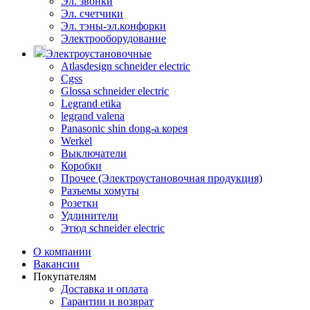
Эл. звонки
Эл. счетчики
Эл. тэны-эл.конфорки
Электрооборудование
Электроустановочные
Atlasdesign schneider electric
Cgss
Glossa schneider electric
Legrand etika
legrand valena
Panasonic shin dong-a корея
Werkel
Выключатели
Коробки
Прочее (Электроустановочная продукция)
Разъемы хомуты
Розетки
Удлинители
Этюд schneider electric
О компании
Вакансии
Покупателям
Доставка и оплата
Гарантии и возврат