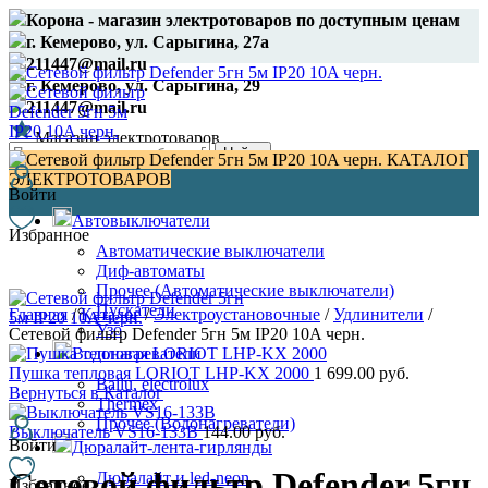
Корона - магазин электротоваров по доступным ценам
г. Кемерово, ул. Сарыгина, 27а
211447@mail.ru
г. Кемерово, ул. Сарыгина, 29
211447@mail.ru
Магазин электротоваров
Найти
КАТАЛОГ
8 (3842) 21-14-47
ЭЛЕКТРОТОВАРОВ
Войти
Автовыключатели
Избранное
Автоматические выключатели
Диф-автоматы
Прочее (Автоматические выключатели)
Пускатели
Главная
/
Каталог
/
Электроустановочные
/
Удлинители
/
Узо
Сетевой фильтр Defender 5гн 5м IP20 10A черн.
Водонагреватели
Пушка тепловая LORIOT LHP-KX 2000
1 699.00
руб.
Ballu, electrolux
Вернуться в Каталог
Thermex
Прочее (Водонагреватели)
Выключатель VS16-133B
144.00
руб.
Войти
Дюралайт-лента-гирлянды
Сетевой фильтр Defender 5гн
Дюралайт и led-neon
Избранное