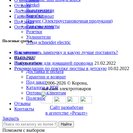
О компании
Werkel
Отзывы
Выключатели
Доставка и оплата
Коробки
Гарантии и возврат
Прочее (Электроустановочная продукция)
Под заказ
Разъемы хомуты
Оптовым клиентам
Розетки
Удлинители
Полезные статьи
Этюд schneider electric
О компании
Как заменить лампочку и какую лучше поставить?
Вакансии
03.03.2022
Покупателям
Выбор кабеля для домашней проводки
21.02.2022
Рекомендации по покупке люстры в детскую
10.02.2022
Доставка и оплата
Гарантии и возврат
Под заказ
2006-
2026
© Корона,
Каталоги в PDF
магазин электротоваров
Оптовым клиентам
Полезное
Отзывы
Сайт разработан
Контакты
в агентстве «Резалт»
Закрыть
Найти
8 (3842) 21-14-47
Поможем с выбором