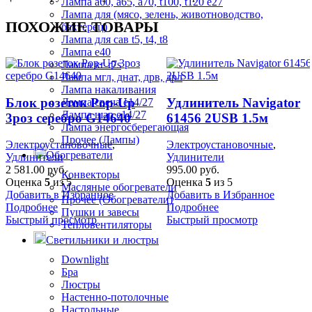
Лампа а60, а65, а70, t100, t120 е27
Лампа для (мясо, зелень, животноводство,
ПОХОЖИЕ ТОВАРЫ
бактерец)
Лампа для сав t5, t4, t8
Лампа е40
Лампа кг r7s
Лампа мгл, днат, дрв, дрл
Лампа накаливания
Блок розеток Pop-Up
Удлинитель Navigator
Лампа свеча е14/27
Лампа шар е14/27
3роз серебро G14640
61456 2USB 1.5м
Лампа энергосберегающая
Прочее (Лампы)
Электроустановочные
,
Электроустановочные
,
Обогреватели
Удлинители
Удлинители
2 581.00
руб.
995.00
руб.
Конвекторы
Оценка
5
из 5
Оценка
5
из 5
Масляные обогреватели
Добавить в Избранное
Добавить в Избранное
Прочее (Обогреватели)
Подробнее
Подробнее
Пушки и завесы
Быстрый просмотр
Быстрый просмотр
Тепловентиляторы
Светильники и люстры
Downlight
Бра
Люстры
Настенно-потолочные
Настольные