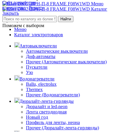
Сайт разработан
Меню
в агентстве «Резалт»
Каталог
Закрыть
Найти
8 (3842) 21-14-47
Поможем с выбором
Меню
Каталог электротоваров
Автовыключатели
Автоматические выключатели
Диф-автоматы
Прочее (Автоматические выключатели)
Пускатели
Узо
Водонагреватели
Ballu, electrolux
Thermex
Прочее (Водонагреватели)
Дюралайт-лента-гирлянды
Дюралайт и led-neon
Лента светодиодная
Новый год
Профиль для ленты, неона
Прочее (Дюралайт-лента-гирлянды)