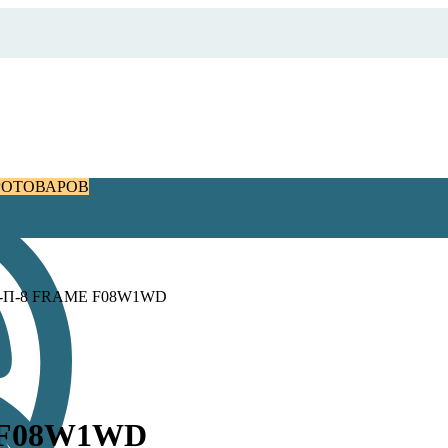
РОТОВАРОВ
-П-8 FRAME F08W1WD
 F08W1WD