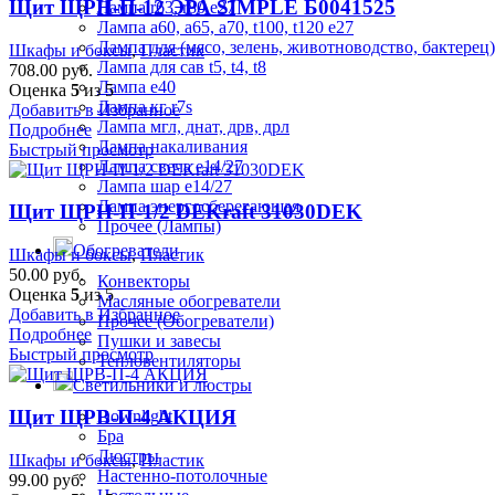
Щит ЩРН-П-12 ЭРА SIMPLE Б0041525
Лампа r63, r80 е27
Лампа а60, а65, а70, t100, t120 е27
Лампа для (мясо, зелень, животноводство, бактерец)
Шкафы и боксы
,
Пластик
Лампа для сав t5, t4, t8
708.00
руб.
Лампа е40
Оценка
5
из 5
Лампа кг r7s
Добавить в Избранное
Лампа мгл, днат, дрв, дрл
Подробнее
Лампа накаливания
Быстрый просмотр
Лампа свеча е14/27
Лампа шар е14/27
Лампа энергосберегающая
Щит ЩРН-П-1/2 DEKraft 31030DEK
Прочее (Лампы)
Обогреватели
Шкафы и боксы
,
Пластик
50.00
руб.
Конвекторы
Оценка
5
из 5
Масляные обогреватели
Добавить в Избранное
Прочее (Обогреватели)
Подробнее
Пушки и завесы
Быстрый просмотр
Тепловентиляторы
Светильники и люстры
Щит ЩРВ-П-4 АКЦИЯ
Downlight
Бра
Люстры
Шкафы и боксы
,
Пластик
Настенно-потолочные
99.00
руб.