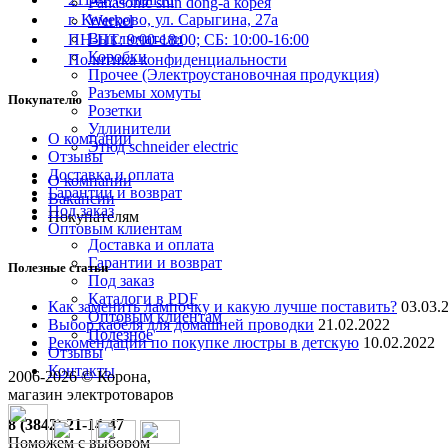
Panasonic shin dong-a корея
г. Кемерово, ул. Сарыгина, 27а
Werkel
Выключатели
ПН-ПТ: 9:00-18:00; СБ: 10:00-16:00
Коробки
Политика конфиденциальности
Прочее (Электроустановочная продукция)
Разъемы хомуты
Покупателю
Розетки
Удлинители
О компании
Этюд schneider electric
Отзывы
Доставка и оплата
О компании
Гарантии и возврат
Вакансии
Под заказ
Покупателям
Оптовым клиентам
Доставка и оплата
Гарантии и возврат
Полезные статьи
Под заказ
Каталоги в PDF
Как заменить лампочку и какую лучше поставить?
03.03.
Оптовым клиентам
Выбор кабеля для домашней проводки
21.02.2022
Полезное
Рекомендации по покупке люстры в детскую
10.02.2022
Отзывы
Контакты
2006-
2026
© Корона,
магазин электротоваров
8 (3842) 21-14-47
Поможем с выбором