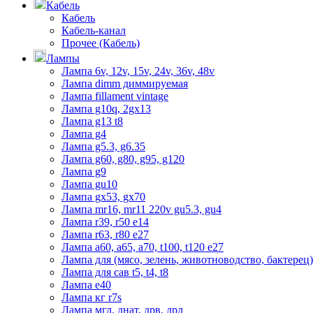
Кабель
Кабель
Кабель-канал
Прочее (Кабель)
Лампы
Лампа 6v, 12v, 15v, 24v, 36v, 48v
Лампа dimm диммируемая
Лампа fillament vintage
Лампа g10q, 2gx13
Лампа g13 t8
Лампа g4
Лампа g5.3, g6.35
Лампа g60, g80, g95, g120
Лампа g9
Лампа gu10
Лампа gx53, gx70
Лампа mr16, mr11 220v gu5.3, gu4
Лампа r39, r50 е14
Лампа r63, r80 е27
Лампа а60, а65, а70, t100, t120 е27
Лампа для (мясо, зелень, животноводство, бактерец)
Лампа для сав t5, t4, t8
Лампа е40
Лампа кг r7s
Лампа мгл, днат, дрв, дрл