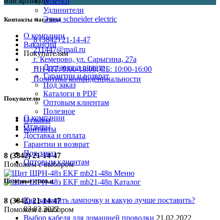
или артикулу
Розетки
Удлинители
Этюд schneider electric
Контакты магазина
О компании
8 (3842) 21-14-47
Вакансии
211447@mail.ru
Покупателям
г. Кемерово, ул. Сарыгина, 27а
Доставка и оплата
ПН-ПТ: 9:00-18:00; СБ: 10:00-16:00
Гарантии и возврат
Политика конфиденциальности
Под заказ
Каталоги в PDF
Покупателю
Оптовым клиентам
Полезное
О компании
Отзывы
Отзывы
Контакты
Доставка и оплата
Гарантии и возврат
Под заказ
8 (3842) 21-14-47
Оптовым клиентам
Поможем с выбором
Меню
Полезные статьи
Каталог
Как заменить лампочку и какую лучше поставить?
8 (3842) 21-14-47
03.03.2022
Поможем с выбором
Выбор кабеля для домашней проводки
21.02.2022