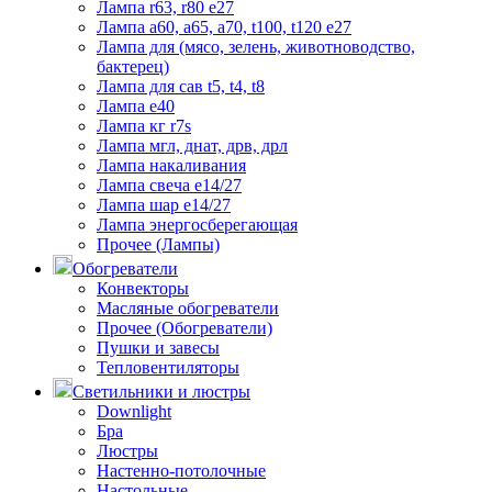
Лампа r63, r80 е27
Лампа а60, а65, а70, t100, t120 е27
Лампа для (мясо, зелень, животноводство,
бактерец)
Лампа для сав t5, t4, t8
Лампа е40
Лампа кг r7s
Лампа мгл, днат, дрв, дрл
Лампа накаливания
Лампа свеча е14/27
Лампа шар е14/27
Лампа энергосберегающая
Прочее (Лампы)
Обогреватели
Конвекторы
Масляные обогреватели
Прочее (Обогреватели)
Пушки и завесы
Тепловентиляторы
Светильники и люстры
Downlight
Бра
Люстры
Настенно-потолочные
Настольные