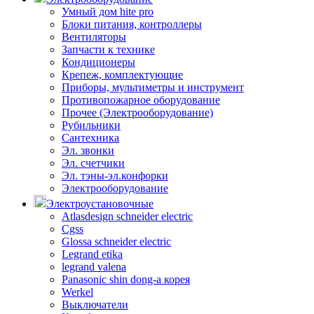
Умный дом hite pro
Блоки питания, контроллеры
Вентиляторы
Запчасти к технике
Кондиционеры
Крепеж, комплектующие
Приборы, мультиметры и инструмент
Противопожарное оборудование
Прочее (Электрооборудование)
Рубильники
Сантехника
Эл. звонки
Эл. счетчики
Эл. тэны-эл.конфорки
Электрооборудование
Электроустановочные
Atlasdesign schneider electric
Cgss
Glossa schneider electric
Legrand etika
legrand valena
Panasonic shin dong-a корея
Werkel
Выключатели