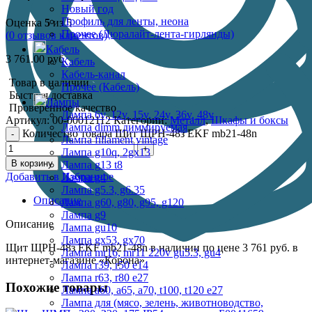
Новый год
Профиль для ленты, неона
Оценка
5
из 5
Прочее (Дюралайт-лента-гирлянды)
(
0
отзывов клиентов)
Кабель
3 761.00
руб.
Кабель
Кабель-канал
Товар в наличии
Прочее (Кабель)
Быстрая доставка
Лампы
Проверенное качество
Лампа 6v, 12v, 15v, 24v, 36v, 48v
Артикул:
00-00012112
Категории:
Металл
,
Шкафы и боксы
Лампа dimm диммируемая
Количество товара Щит ЩРН-48з EKF mb21-48n
Лампа fillament vintage
Лампа g10q, 2gx13
В корзину
Лампа g13 t8
Добавить в Избранное
Лампа g4
Лампа g5.3, g6.35
Описание
Лампа g60, g80, g95, g120
Лампа g9
Описание
Лампа gu10
Лампа gx53, gx70
Щит ЩРН-48з EKF mb21-48n в наличии по цене 3 761 руб. в
Лампа mr16, mr11 220v gu5.3, gu4
интернет-магазине «Корона»
Лампа r39, r50 е14
Лампа r63, r80 е27
Похожие товары
Лампа а60, а65, а70, t100, t120 е27
Лампа для (мясо, зелень, животноводство,