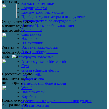
и России
Запчасти к технике
Кондиционеры
Крепеж, комплектующие
Приборы, мультиметры и инструмент
Противопожарное оборудование
Отправляем СДЭКом
Прочее (Электрооборудование)
в пункт выдачи
Рубильники
или до двери
Сантехника
Эл. звонки
Эл. счетчики
Эл. тэны-эл.конфорки
Оплата товара
Электрооборудование
любым удобным
способом
Электроустановочные
Atlasdesign schneider electric
Cgss
Glossa schneider electric
Профессионально
Legrand etika
поможем с выбором
legrand valena
по телефону
Panasonic shin dong-a корея
Werkel
Выключатели
Коробки
Поиск нужного
Прочее (Электроустановочная продукция)
товара по фото
Разъемы хомуты