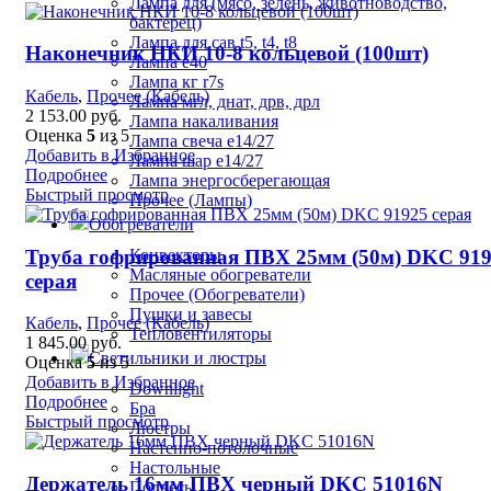
Лампа для (мясо, зелень, животноводство,
бактерец)
Лампа для сав t5, t4, t8
Наконечник НКИ 10-8 кольцевой (100шт)
Лампа е40
Лампа кг r7s
Кабель
,
Прочее (Кабель)
Лампа мгл, днат, дрв, дрл
2 153.00
руб.
Лампа накаливания
Оценка
5
из 5
Лампа свеча е14/27
Добавить в Избранное
Лампа шар е14/27
Подробнее
Лампа энергосберегающая
Быстрый просмотр
Прочее (Лампы)
Обогреватели
Труба гофрированная ПВХ 25мм (50м) DKC 91
Конвекторы
Масляные обогреватели
серая
Прочее (Обогреватели)
Пушки и завесы
Кабель
,
Прочее (Кабель)
Тепловентиляторы
1 845.00
руб.
Светильники и люстры
Оценка
5
из 5
Добавить в Избранное
Downlight
Подробнее
Бра
Быстрый просмотр
Люстры
Настенно-потолочные
Настольные
Держатель 16мм ПВХ черный DKC 51016N
Подвесы