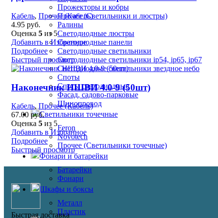
Прожекторы и кобры
Кабель
,
Прочее (Кабель)
Прочее (Светильники и люстры)
4.95
руб.
Ралины
Оценка
5
из 5
Светодиодные люстры
Добавить в Избранное
Светодиодные панели
Подробнее
Светодиодные светильники
Быстрый просмотр
Светодиодные светильники ip54, ip65, ip67
Светодиодные светильники звездное небо
Споты
Споты светодиодные
Наконечник НШВИ 4.0-9 (50шт)
Фасад, садово-парковые
Шинопровод
Кабель
,
Прочее (Кабель)
Светильники точечные
67.00
руб.
Оценка
5
из 5
Feron
Добавить в Избранное
Novotech
Подробнее
Прочее (Светильники точечные)
Быстрый просмотр
Фонари и батарейки
Батарейки
Фонари
Шкафы и боксы
Металл
Пластик
Быстрая доставка