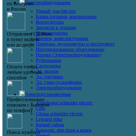
Электрооборудование
по Кемерово
и России
Умный дом hite pro
Блоки питания, контроллеры
Вентиляторы
Запчасти к технике
Кондиционеры
Отправляем СДЭКом
Крепеж, комплектующие
в пункт выдачи
Приборы, мультиметры и инструмент
или до двери
Противопожарное оборудование
Прочее (Электрооборудование)
Рубильники
Сантехника
Оплата товара
Эл. звонки
любым удобным
Эл. счетчики
способом
Эл. тэны-эл.конфорки
Электрооборудование
Электроустановочные
Профессионально
Atlasdesign schneider electric
поможем с выбором
Cgss
по телефону
Glossa schneider electric
Legrand etika
legrand valena
Panasonic shin dong-a корея
Поиск нужного
Werkel