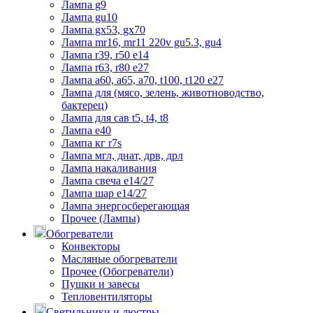
Лампа g9
Лампа gu10
Лампа gx53, gx70
Лампа mr16, mr11 220v gu5.3, gu4
Лампа r39, r50 е14
Лампа r63, r80 е27
Лампа а60, а65, а70, t100, t120 е27
Лампа для (мясо, зелень, животноводство,
бактерец)
Лампа для сав t5, t4, t8
Лампа е40
Лампа кг r7s
Лампа мгл, днат, дрв, дрл
Лампа накаливания
Лампа свеча е14/27
Лампа шар е14/27
Лампа энергосберегающая
Прочее (Лампы)
Обогреватели
Конвекторы
Масляные обогреватели
Прочее (Обогреватели)
Пушки и завесы
Тепловентиляторы
Светильники и люстры