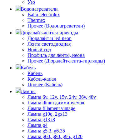
Узо
Водонагреватели
Ballu, electrolux
Thermex
Прочее (Водонагреватели)
Дюралайт-лента-гирлянды
Дюралайт и led-neon
Лента светодиодная
Новый год
Профиль для ленты, неона
Прочее (Дюралайт-лента-гирлянды)
Кабель
Кабель
Кабель-канал
Прочее (Кабель)
Лампы
Лампа 6v, 12v, 15v, 24v, 36v, 48v
Лампа dimm диммируемая
Лампа fillament vintage
Лампа g10q, 2gx13
Лампа g13 t8
Лампа g4
Лампа g5.3, g6.35
Лампа g60, g80, g95, g120