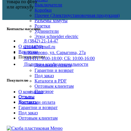
товара по фото
Выключатели
или артикулу
Коробки
Прочее (Электроустановочная продукция)
Разъемы хомуты
Розетки
Контакты магазина
Удлинители
Этюд schneider electric
8 (3842) 21-14-47
О компании
211447@mail.ru
Вакансии
г. Кемерово, ул. Сарыгина, 27а
Покупателям
ПН-ПТ: 9:00-18:00; СБ: 10:00-16:00
Политика конфиденциальности
Доставка и оплата
Гарантии и возврат
Под заказ
Покупателю
Каталоги в PDF
Оптовым клиентам
Полезное
О компании
Отзывы
Отзывы
Контакты
Доставка и оплата
Гарантии и возврат
Под заказ
8 (3842) 21-14-47
Оптовым клиентам
Поможем с выбором
Меню