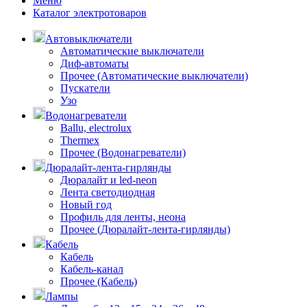
Меню
Каталог электротоваров
Автовыключатели
Автоматические выключатели
Диф-автоматы
Прочее (Автоматические выключатели)
Пускатели
Узо
Водонагреватели
Ballu, electrolux
Thermex
Прочее (Водонагреватели)
Дюралайт-лента-гирлянды
Дюралайт и led-neon
Лента светодиодная
Новый год
Профиль для ленты, неона
Прочее (Дюралайт-лента-гирлянды)
Кабель
Кабель
Кабель-канал
Прочее (Кабель)
Лампы