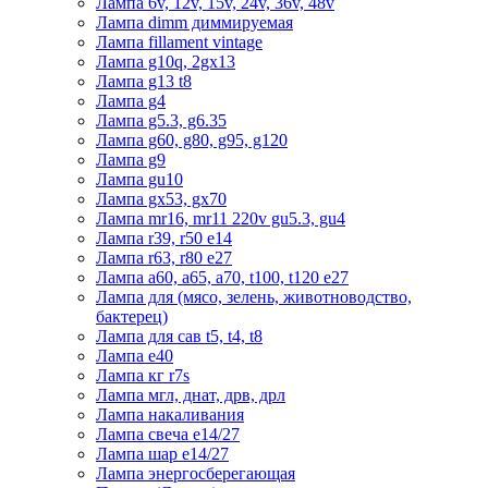
Лампа 6v, 12v, 15v, 24v, 36v, 48v
Лампа dimm диммируемая
Лампа fillament vintage
Лампа g10q, 2gx13
Лампа g13 t8
Лампа g4
Лампа g5.3, g6.35
Лампа g60, g80, g95, g120
Лампа g9
Лампа gu10
Лампа gx53, gx70
Лампа mr16, mr11 220v gu5.3, gu4
Лампа r39, r50 е14
Лампа r63, r80 е27
Лампа а60, а65, а70, t100, t120 е27
Лампа для (мясо, зелень, животноводство,
бактерец)
Лампа для сав t5, t4, t8
Лампа е40
Лампа кг r7s
Лампа мгл, днат, дрв, дрл
Лампа накаливания
Лампа свеча е14/27
Лампа шар е14/27
Лампа энергосберегающая