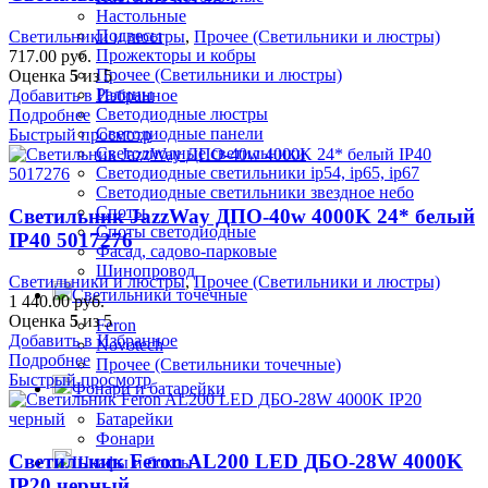
Настольные
Подвесы
Светильники и люстры
,
Прочее (Светильники и люстры)
Прожекторы и кобры
717.00
руб.
Прочее (Светильники и люстры)
Оценка
5
из 5
Ралины
Добавить в Избранное
Светодиодные люстры
Подробнее
Светодиодные панели
Быстрый просмотр
Светодиодные светильники
Светодиодные светильники ip54, ip65, ip67
Светодиодные светильники звездное небо
Споты
Светильник JazzWay ДПО-40w 4000K 24* белый
Споты светодиодные
IP40 5017276
Фасад, садово-парковые
Шинопровод
Светильники и люстры
,
Прочее (Светильники и люстры)
Светильники точечные
1 440.00
руб.
Оценка
5
из 5
Feron
Добавить в Избранное
Novotech
Подробнее
Прочее (Светильники точечные)
Быстрый просмотр
Фонари и батарейки
Батарейки
Фонари
Светильник Feron AL200 LED ДБО-28W 4000K
Шкафы и боксы
IP20 черный