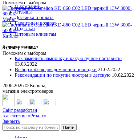
Поможем с выбором
О компании
Отзывы
Доставка и оплата
Меню
Гарантии и возврат
Под заказ
Оптовым клиентам
Каталог
Полезные статьи
8 (3842) 21-14-47
Поможем с выбором
Как заменить лампочку и какую лучше поставить?
03.03.2022
Выбор кабеля для домашней проводки
21.02.2022
Рекомендации по покупке люстры в детскую
10.02.2022
2006-
2026
© Корона,
магазин электротоваров
Сайт разработан
в агентстве «Резалт»
Закрыть
Найти