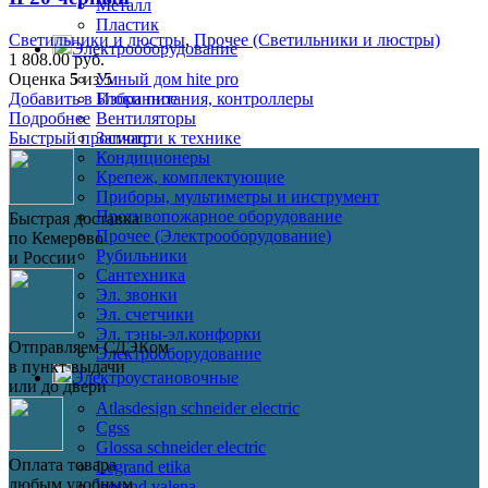
Металл
Пластик
Светильники и люстры
,
Прочее (Светильники и люстры)
Электрооборудование
1 808.00
руб.
Оценка
5
из 5
Умный дом hite pro
Добавить в Избранное
Блоки питания, контроллеры
Подробнее
Вентиляторы
Быстрый просмотр
Запчасти к технике
Кондиционеры
Крепеж, комплектующие
Приборы, мультиметры и инструмент
Противопожарное оборудование
Быстрая доставка
Прочее (Электрооборудование)
по Кемерово
Рубильники
и России
Сантехника
Эл. звонки
Эл. счетчики
Эл. тэны-эл.конфорки
Отправляем СДЭКом
Электрооборудование
в пункт выдачи
Электроустановочные
или до двери
Atlasdesign schneider electric
Cgss
Glossa schneider electric
Оплата товара
Legrand etika
любым удобным
legrand valena