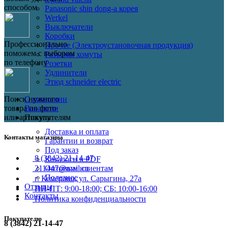
способом
Panasonic shin dong-a корея
Werkel
Выключатели
Коробки
Профессионально
Прочее (Электроустановочная продукция)
поможем с выбором
Разъемы хомуты
по телефону
Розетки
Удлинители
Этюд schneider electric
Поиск нужного
О компании
товара по фото
Вакансии
или артикулу
Покупателям
Доставка и оплата
Контакты магазина
Гарантии и возврат
Под заказ
8 (3842) 21-14-47
Каталоги в PDF
211447@mail.ru
Оптовым клиентам
Полезное
г. Кемерово, ул. Сарыгина, 27а
Отзывы
ПН-ПТ: 9:00-18:00; СБ: 10:00-16:00
Контакты
Политика конфиденциальности
Покупателю
8 (3842) 21-14-47