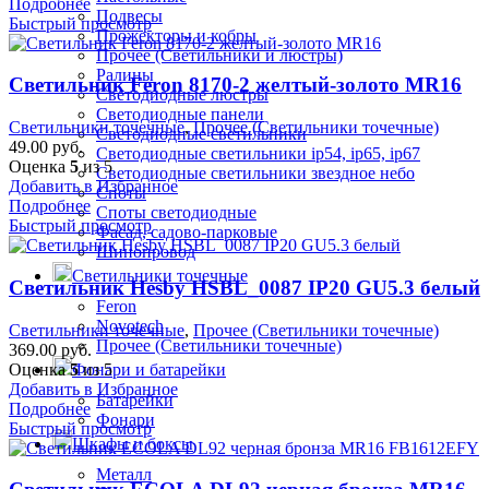
Подробнее
Подвесы
Быстрый просмотр
Прожекторы и кобры
Прочее (Светильники и люстры)
Ралины
Светильник Feron 8170-2 желтый-золото MR16
Светодиодные люстры
Светодиодные панели
Светильники точечные
,
Прочее (Светильники точечные)
Светодиодные светильники
49.00
руб.
Светодиодные светильники ip54, ip65, ip67
Оценка
5
из 5
Светодиодные светильники звездное небо
Добавить в Избранное
Споты
Подробнее
Споты светодиодные
Быстрый просмотр
Фасад, садово-парковые
Шинопровод
Светильники точечные
Светильник Hesby HSBL_0087 IP20 GU5.3 белый
Feron
Novotech
Светильники точечные
,
Прочее (Светильники точечные)
Прочее (Светильники точечные)
369.00
руб.
Оценка
5
из 5
Фонари и батарейки
Добавить в Избранное
Батарейки
Подробнее
Фонари
Быстрый просмотр
Шкафы и боксы
Металл