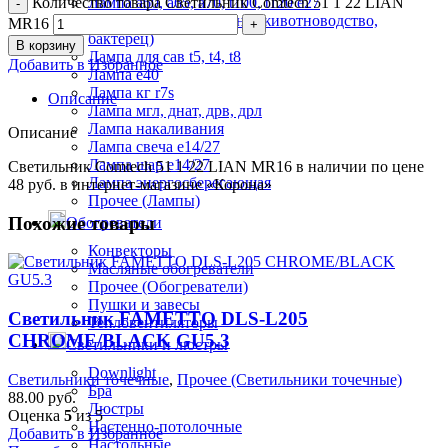
Количество товара Светильник Comtech 51 1 22 LIAN
Лампа а60, а65, а70, t100, t120 е27
Лампа для (мясо, зелень, животноводство,
MR16
бактерец)
В корзину
Лампа для сав t5, t4, t8
Добавить в Избранное
Лампа е40
Лампа кг r7s
Описание
Лампа мгл, днат, дрв, дрл
Лампа накаливания
Описание
Лампа свеча е14/27
Лампа шар е14/27
Светильник Comtech 51 1 22 LIAN MR16 в наличии по цене
Лампа энергосберегающая
48 руб. в интернет-магазине «Корона»
Прочее (Лампы)
Похожие товары
Обогреватели
Конвекторы
Масляные обогреватели
Прочее (Обогреватели)
Пушки и завесы
Светильник FAMETTO DLS-L205
Тепловентиляторы
CHROME/BLACK GU5.3
Светильники и люстры
Downlight
Светильники точечные
,
Прочее (Светильники точечные)
Бра
88.00
руб.
Люстры
Оценка
5
из 5
Настенно-потолочные
Добавить в Избранное
Настольные