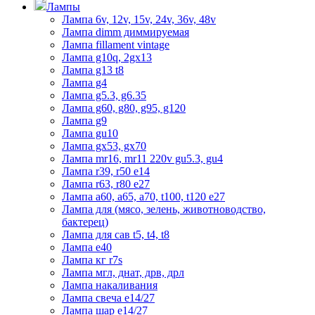
Лампы
Лампа 6v, 12v, 15v, 24v, 36v, 48v
Лампа dimm диммируемая
Лампа fillament vintage
Лампа g10q, 2gx13
Лампа g13 t8
Лампа g4
Лампа g5.3, g6.35
Лампа g60, g80, g95, g120
Лампа g9
Лампа gu10
Лампа gx53, gx70
Лампа mr16, mr11 220v gu5.3, gu4
Лампа r39, r50 е14
Лампа r63, r80 е27
Лампа а60, а65, а70, t100, t120 е27
Лампа для (мясо, зелень, животноводство,
бактерец)
Лампа для сав t5, t4, t8
Лампа е40
Лампа кг r7s
Лампа мгл, днат, дрв, дрл
Лампа накаливания
Лампа свеча е14/27
Лампа шар е14/27