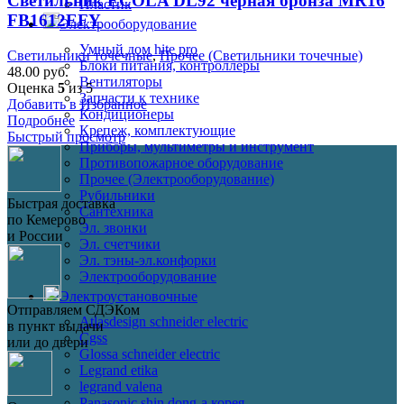
Светильник ECOLA DL92 черная бронза MR16
Пластик
FB1612EFY
Электрооборудование
Умный дом hite pro
Светильники точечные
,
Прочее (Светильники точечные)
Блоки питания, контроллеры
48.00
руб.
Вентиляторы
Оценка
5
из 5
Запчасти к технике
Добавить в Избранное
Кондиционеры
Подробнее
Крепеж, комплектующие
Быстрый просмотр
Приборы, мультиметры и инструмент
Противопожарное оборудование
Прочее (Электрооборудование)
Рубильники
Быстрая доставка
Сантехника
по Кемерово
Эл. звонки
и России
Эл. счетчики
Эл. тэны-эл.конфорки
Электрооборудование
Электроустановочные
Отправляем СДЭКом
Atlasdesign schneider electric
в пункт выдачи
Cgss
или до двери
Glossa schneider electric
Legrand etika
legrand valena
Panasonic shin dong-a корея