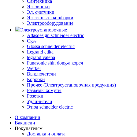
Сантехника
Эл. звонки
Эл. счетчики
Эл. тэны-эл.конфорки
Электрооборудование
Электроустановочные
Atlasdesign schneider electric
Cgss
Glossa schneider electric
Legrand etika
legrand valena
Panasonic shin dong-a корея
Werkel
Выключатели
Коробки
Прочее (Электроустановочная продукция)
Разъемы хомуты
Розетки
Удлинители
Этюд schneider electric
О компании
Вакансии
Покупателям
Доставка и оплата