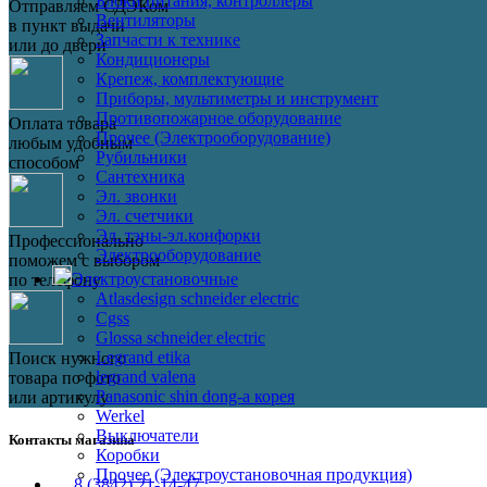
Блоки питания, контроллеры
Отправляем СДЭКом
Вентиляторы
в пункт выдачи
Запчасти к технике
или до двери
Кондиционеры
Крепеж, комплектующие
Приборы, мультиметры и инструмент
Противопожарное оборудование
Оплата товара
Прочее (Электрооборудование)
любым удобным
Рубильники
способом
Сантехника
Эл. звонки
Эл. счетчики
Эл. тэны-эл.конфорки
Профессионально
Электрооборудование
поможем с выбором
Электроустановочные
по телефону
Atlasdesign schneider electric
Cgss
Glossa schneider electric
Legrand etika
Поиск нужного
legrand valena
товара по фото
Panasonic shin dong-a корея
или артикулу
Werkel
Выключатели
Контакты магазина
Коробки
Прочее (Электроустановочная продукция)
8 (3842) 21-14-47