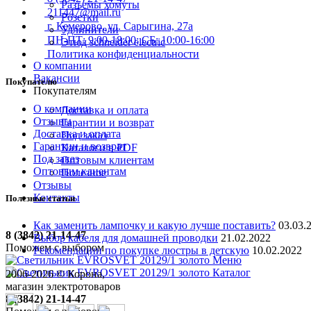
Разъемы хомуты
211447@mail.ru
Розетки
г. Кемерово, ул. Сарыгина, 27а
Удлинители
ПН-ПТ: 9:00-18:00; СБ: 10:00-16:00
Этюд schneider electric
Политика конфиденциальности
О компании
Вакансии
Покупателю
Покупателям
О компании
Доставка и оплата
Отзывы
Гарантии и возврат
Доставка и оплата
Под заказ
Гарантии и возврат
Каталоги в PDF
Под заказ
Оптовым клиентам
Оптовым клиентам
Полезное
Отзывы
Контакты
Полезные статьи
Как заменить лампочку и какую лучше поставить?
03.03.
8 (3842) 21-14-47
Выбор кабеля для домашней проводки
21.02.2022
Поможем с выбором
Рекомендации по покупке люстры в детскую
10.02.2022
Меню
Каталог
2006-
2026
© Корона,
магазин электротоваров
8 (3842) 21-14-47