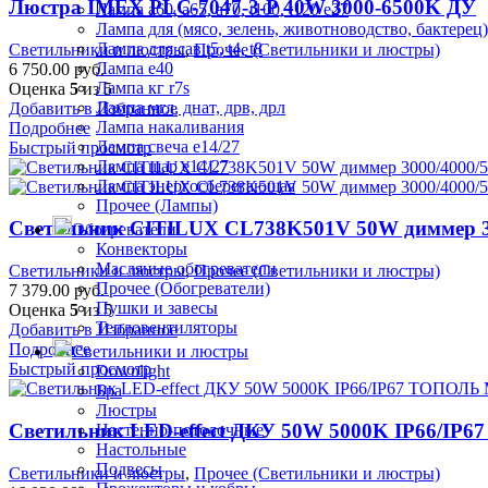
Люстра IMEX PLC-7047-3-P 40W 3000-6500K ДУ
Лампа а60, а65, а70, t100, t120 е27
Лампа для (мясо, зелень, животноводство, бактерец)
Лампа для сав t5, t4, t8
Светильники и люстры
,
Прочее (Светильники и люстры)
Лампа е40
6 750.00
руб.
Лампа кг r7s
Оценка
5
из 5
Лампа мгл, днат, дрв, дрл
Добавить в Избранное
Лампа накаливания
Подробнее
Лампа свеча е14/27
Быстрый просмотр
Лампа шар е14/27
Лампа энергосберегающая
Прочее (Лампы)
Светильник CITILUX CL738K501V 50W диммер 3
Обогреватели
Конвекторы
Масляные обогреватели
Светильники и люстры
,
Прочее (Светильники и люстры)
Прочее (Обогреватели)
7 379.00
руб.
Пушки и завесы
Оценка
5
из 5
Тепловентиляторы
Добавить в Избранное
Подробнее
Светильники и люстры
Быстрый просмотр
Downlight
Бра
Люстры
Светильник LED-effect ДКУ 50W 5000K IP66/IP
Настенно-потолочные
Настольные
Подвесы
Светильники и люстры
,
Прочее (Светильники и люстры)