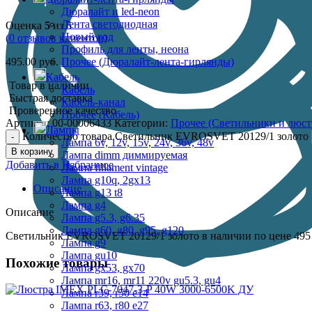
Дюралайт и led-neon
Лента светодиодная
Оценка
5
из 5
Новый год
(
0
отзывов клиентов)
Профиль для ленты, неона
495.00
руб.
Прочее (Дюралайт-лента-гирлянды)
Кабель
Товар в наличии
Кабель
Быстрая доставка
Кабель-канал
Проверенное качество
Прочее (Кабель)
Артикул:
00-00006433
Категории:
Прочее (Светильники и люст
Лампы
Количество товара Светильник EVROSVET 20129/1 золото
Лампа 6v, 12v, 15v, 24v, 36v, 48v
В корзину
Лампа dimm диммируемая
Добавить в Избранное
Лампа fillament vintage
Лампа g10q, 2gx13
Описание
Лампа g13 t8
Лампа g4
Описание
Лампа g5.3, g6.35
Лампа g60, g80, g95, g120
Светильник EVROSVET 20129/1 золото в наличии по цене 495 
Лампа g9
Лампа gu10
Похожие товары
Лампа gx53, gx70
Лампа mr16, mr11 220v gu5.3, gu4
Лампа r39, r50 е14
Лампа r63, r80 е27