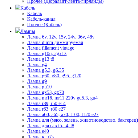
Прочее (Дюралайт-лента-гирлянды)
Кабель
Кабель
Кабель-канал
Прочее (Кабель)
Лампы
Лампа 6v, 12v, 15v, 24v, 36v, 48v
Лампа dimm диммируемая
Лампа fillament vintage
Лампа g10q, 2gx13
Лампа g13 t8
Лампа g4
Лампа g5.3, g6.35
Лампа g60, g80, g95, g120
Лампа g9
Лампа gu10
Лампа gx53, gx70
Лампа mr16, mr11 220v gu5.3, gu4
Лампа r39, r50 е14
Лампа r63, r80 е27
Лампа а60, а65, а70, t100, t120 е27
Лампа для (мясо, зелень, животноводство, бактерец)
Лампа для сав t5, t4, t8
Лампа е40
Лампа кг r7s