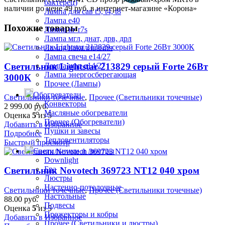
бактерец)
наличии по цене 49 руб. в интернет-магазине «Корона»
Лампа для сав t5, t4, t8
Лампа е40
Похожие товары
Лампа кг r7s
Лампа мгл, днат, дрв, дрл
Лампа накаливания
Лампа свеча е14/27
Лампа шар е14/27
Светильник Lightstar 213829 серый Forte 26Вт
Лампа энергосберегающая
3000К
Прочее (Лампы)
Обогреватели
Светильники точечные
,
Прочее (Светильники точечные)
Конвекторы
2 999.00
руб.
Масляные обогреватели
Оценка
5
из 5
Прочее (Обогреватели)
Добавить в Избранное
Пушки и завесы
Подробнее
Тепловентиляторы
Быстрый просмотр
Светильники и люстры
Downlight
Бра
Светильник Novotech 369723 NT12 040 хром
Люстры
Настенно-потолочные
Светильники точечные
,
Прочее (Светильники точечные)
Настольные
88.00
руб.
Подвесы
Оценка
5
из 5
Прожекторы и кобры
Добавить в Избранное
Прочее (Светильники и люстры)