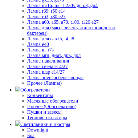
Лампа mr16, mr11 220v gu5.3, gu4
Лампа r39, r50 е14
Лампа r63, r80 е27
Лампа а60, а65, а70, t100, t120 е27
Лампа для (мясо, зелень, животноводство,
бактерец)
Лампа для сав t5, t4, t8
Лампа е40
Лампа кг r7s
Лампа мгл, днат, дрв, дрл
Лампа накаливания
Лампа свеча е14/27
Лампа шар е14/27
Лампа энергосберегающая
Прочее (Лампы)
Обогреватели
Конвекторы
Масляные обогреватели
Прочее (Обогреватели)
Пушки и завесы
Тепловентиляторы
Светильники и люстры
Downlight
Бра