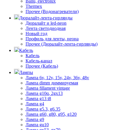
Ballu, electrolux
Thermex
Прочее (Водонагреватели)
Дюралайт-лента-гирлянды
Дюралайт и led-neon
Лента светодиодная
Новый год
Профиль для ленты, неона
Прочее (Дюралайт-лента-гирлянды)
Кабель
Кабель
Кабель-канал
Прочее (Кабель)
Лампы
Лампа 6v, 12v, 15v, 24v, 36v, 48v
Лампа dimm диммируемая
Лампа fillament vintage
Лампа g10q, 2gx13
Лампа g13 t8
Лампа g4
Лампа g5.3, g6.35
Лампа g60, g80, g95, g120
Лампа g9
Лампа gu10
Лампа gx53, gx70