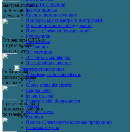
Запчасти к технике
Быстрая доставка
Кондиционеры
по Кемерово
Крепеж, комплектующие
и России
Приборы, мультиметры и инструмент
Противопожарное оборудование
Прочее (Электрооборудование)
Рубильники
Отправляем СДЭКом
Сантехника
в пункт выдачи
Эл. звонки
или до двери
Эл. счетчики
Эл. тэны-эл.конфорки
Электрооборудование
Электроустановочные
Оплата товара
Atlasdesign schneider electric
любым удобным
Cgss
способом
Glossa schneider electric
Legrand etika
legrand valena
Panasonic shin dong-a корея
Профессионально
Werkel
поможем с выбором
Выключатели
по телефону
Коробки
Прочее (Электроустановочная продукция)
Разъемы хомуты