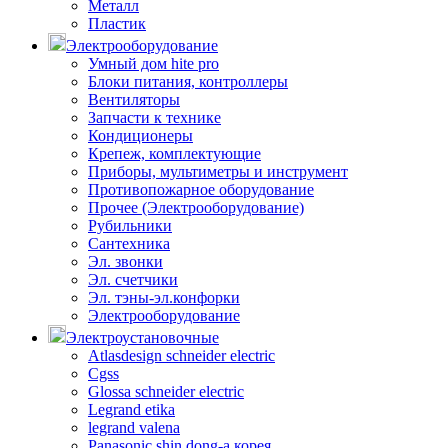
Металл
Пластик
Электрооборудование
Умный дом hite pro
Блоки питания, контроллеры
Вентиляторы
Запчасти к технике
Кондиционеры
Крепеж, комплектующие
Приборы, мультиметры и инструмент
Противопожарное оборудование
Прочее (Электрооборудование)
Рубильники
Сантехника
Эл. звонки
Эл. счетчики
Эл. тэны-эл.конфорки
Электрооборудование
Электроустановочные
Atlasdesign schneider electric
Cgss
Glossa schneider electric
Legrand etika
legrand valena
Panasonic shin dong-a корея