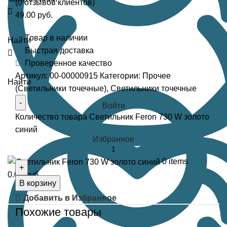
(
0
отзывов клиентов)
49.00
руб.
Товар в наличии
Найти
Быстрая доставка
Проверенное качество
Артикул:
00-00000915
Категории:
Прочее
Найти
(Светильники точечные)
,
Светильники точечные
Войти
Количество товара Светильник Feron 730 W золото
синий
Избранное
0
items
0.00
руб.
В корзину
Добавить в Избранное
Похожие товары