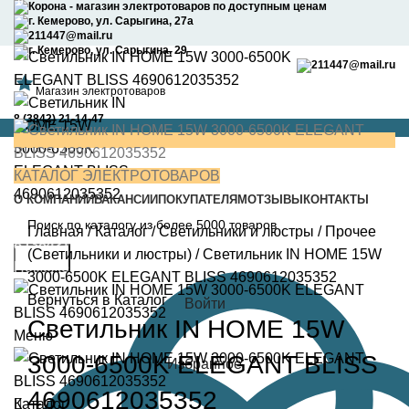
0
0
Корона - магазин электротоваров по доступным ценам
г. Кемерово, ул. Сарыгина, 27а
211447@mail.ru
г. Кемерово, ул. Сарыгина, 29
211447@mail.ru
Магазин электротоваров
8 (3842) 21-14-47
КАТАЛОГ ЭЛЕКТРОТОВАРОВ
О КОМПАНИИ
ВАКАНСИИ
ПОКУПАТЕЛЯМ
ОТЗЫВЫ
КОНТАКТЫ
Главная
/
Каталог
/
Светильники и люстры
/
Прочее
8 (3842) 21-14-47
(Светильники и люстры)
/
Светильник IN HOME 15W
Найти
Поможем с выбором
3000-6500K ELEGANT BLISS 4690612035352
Вернуться в Каталог
Войти
Светильник IN HOME 15W
Меню
3000-6500K ELEGANT BLISS
Избранное
4690612035352
Каталог