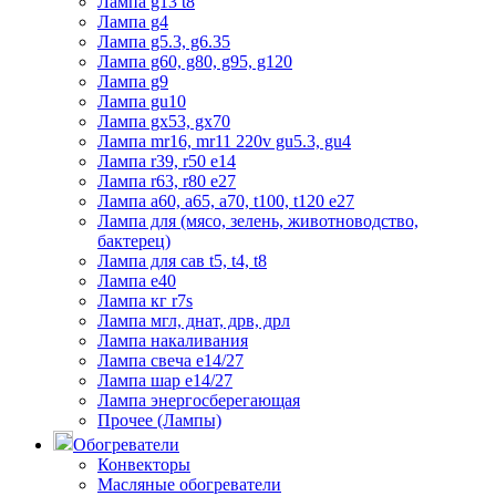
Лампа g13 t8
Лампа g4
Лампа g5.3, g6.35
Лампа g60, g80, g95, g120
Лампа g9
Лампа gu10
Лампа gx53, gx70
Лампа mr16, mr11 220v gu5.3, gu4
Лампа r39, r50 е14
Лампа r63, r80 е27
Лампа а60, а65, а70, t100, t120 е27
Лампа для (мясо, зелень, животноводство,
бактерец)
Лампа для сав t5, t4, t8
Лампа е40
Лампа кг r7s
Лампа мгл, днат, дрв, дрл
Лампа накаливания
Лампа свеча е14/27
Лампа шар е14/27
Лампа энергосберегающая
Прочее (Лампы)
Обогреватели
Конвекторы
Масляные обогреватели