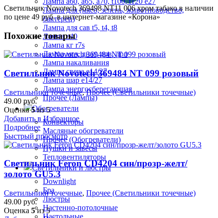
Лампа а60, а65, а70, t100, t120 е27
Светильник Novotech 369498 NT11 006 хром табако в наличии
Лампа для (мясо, зелень, животноводство,
по цене 49 руб. в интернет-магазине «Корона»
бактерец)
Лампа для сав t5, t4, t8
Похожие товары
Лампа е40
Лампа кг r7s
Лампа мгл, днат, дрв, дрл
Лампа накаливания
Лампа свеча е14/27
Светильник Novotech 369484 NT 099 розовый
Лампа шар е14/27
Лампа энергосберегающая
Светильники точечные
,
Прочее (Светильники точечные)
Прочее (Лампы)
49.00
руб.
Обогреватели
Оценка
5
из 5
Добавить в Избранное
Конвекторы
Подробнее
Масляные обогреватели
Быстрый просмотр
Прочее (Обогреватели)
Пушки и завесы
Тепловентиляторы
Светильник Feron CD4204 син/прозр-желт/
Светильники и люстры
золото GU5.3
Downlight
Бра
Светильники точечные
,
Прочее (Светильники точечные)
Люстры
49.00
руб.
Настенно-потолочные
Оценка
5
из 5
Настольные