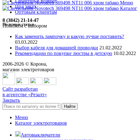
Гарантии и возврат
Меню
Под заказ
Каталог
Оптовым клиентам
8 (3842) 21-14-47
Полезные статьи
Поможем с выбором
Как заменить лампочку и какую лучше поставить?
03.03.2022
Выбор кабеля для домашней проводки
21.02.2022
Рекомендации по покупке люстры в детскую
10.02.2022
2006-
2026
© Корона,
магазин электротоваров
Сайт разработан
в агентстве «Резалт»
Закрыть
Найти
Меню
Каталог электротоваров
Автовыключатели