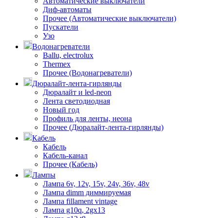
Автоматические выключатели
Диф-автоматы
Прочее (Автоматические выключатели)
Пускатели
Узо
Водонагреватели
Ballu, electrolux
Thermex
Прочее (Водонагреватели)
Дюралайт-лента-гирлянды
Дюралайт и led-neon
Лента светодиодная
Новый год
Профиль для ленты, неона
Прочее (Дюралайт-лента-гирлянды)
Кабель
Кабель
Кабель-канал
Прочее (Кабель)
Лампы
Лампа 6v, 12v, 15v, 24v, 36v, 48v
Лампа dimm диммируемая
Лампа fillament vintage
Лампа g10q, 2gx13