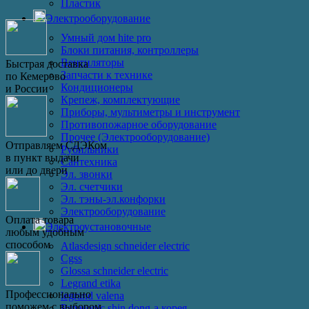
Пластик
Электрооборудование
Умный дом hite pro
Блоки питания, контроллеры
Вентиляторы
Быстрая доставка
Запчасти к технике
по Кемерово
Кондиционеры
и России
Крепеж, комплектующие
Приборы, мультиметры и инструмент
Противопожарное оборудование
Прочее (Электрооборудование)
Отправляем СДЭКом
Рубильники
в пункт выдачи
Сантехника
или до двери
Эл. звонки
Эл. счетчики
Эл. тэны-эл.конфорки
Электрооборудование
Оплата товара
Электроустановочные
любым удобным
способом
Atlasdesign schneider electric
Cgss
Glossa schneider electric
Legrand etika
Профессионально
legrand valena
поможем с выбором
Panasonic shin dong-a корея