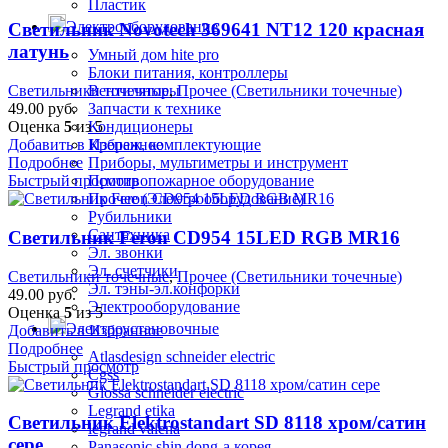
Пластик
Электрооборудование
Светильник Novotech 369641 NT12 120 красная
латунь
Умный дом hite pro
Блоки питания, контроллеры
Вентиляторы
Светильники точечные
,
Прочее (Светильники точечные)
Запчасти к технике
49.00
руб.
Кондиционеры
Оценка
5
из 5
Крепеж, комплектующие
Добавить в Избранное
Приборы, мультиметры и инструмент
Подробнее
Противопожарное оборудование
Быстрый просмотр
Прочее (Электрооборудование)
Рубильники
Сантехника
Светильник Feron CD954 15LED RGB MR16
Эл. звонки
Эл. счетчики
Светильники точечные
,
Прочее (Светильники точечные)
Эл. тэны-эл.конфорки
49.00
руб.
Электрооборудование
Оценка
5
из 5
Электроустановочные
Добавить в Избранное
Подробнее
Atlasdesign schneider electric
Быстрый просмотр
Cgss
Glossa schneider electric
Legrand etika
Светильник Elektrostandart SD 8118 хром/сатин
legrand valena
сере
Panasonic shin dong-a корея