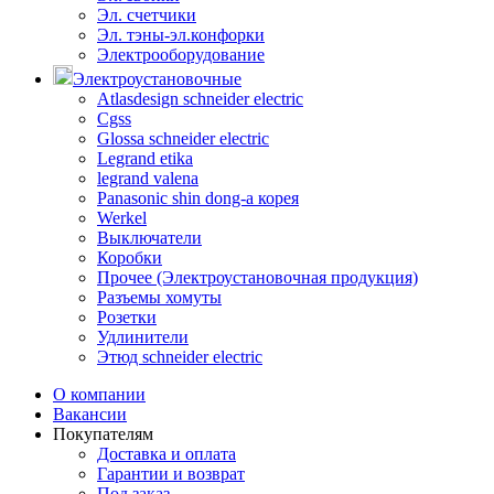
Эл. счетчики
Эл. тэны-эл.конфорки
Электрооборудование
Электроустановочные
Atlasdesign schneider electric
Cgss
Glossa schneider electric
Legrand etika
legrand valena
Panasonic shin dong-a корея
Werkel
Выключатели
Коробки
Прочее (Электроустановочная продукция)
Разъемы хомуты
Розетки
Удлинители
Этюд schneider electric
О компании
Вакансии
Покупателям
Доставка и оплата
Гарантии и возврат
Под заказ