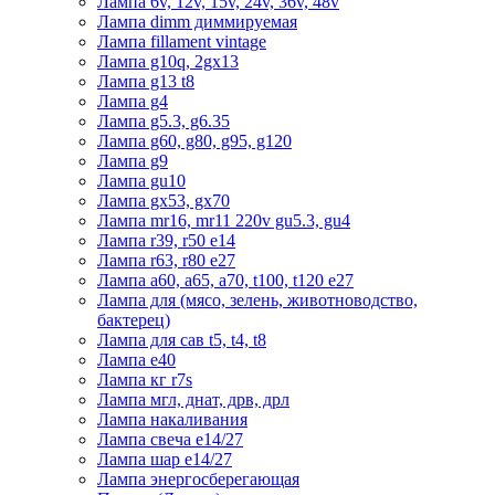
Лампа 6v, 12v, 15v, 24v, 36v, 48v
Лампа dimm диммируемая
Лампа fillament vintage
Лампа g10q, 2gx13
Лампа g13 t8
Лампа g4
Лампа g5.3, g6.35
Лампа g60, g80, g95, g120
Лампа g9
Лампа gu10
Лампа gx53, gx70
Лампа mr16, mr11 220v gu5.3, gu4
Лампа r39, r50 е14
Лампа r63, r80 е27
Лампа а60, а65, а70, t100, t120 е27
Лампа для (мясо, зелень, животноводство,
бактерец)
Лампа для сав t5, t4, t8
Лампа е40
Лампа кг r7s
Лампа мгл, днат, дрв, дрл
Лампа накаливания
Лампа свеча е14/27
Лампа шар е14/27
Лампа энергосберегающая