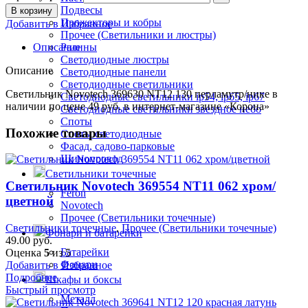
Подвесы
В корзину
Прожекторы и кобры
Добавить в Избранное
Прочее (Светильники и люстры)
Описание
Ралины
Светодиодные люстры
Описание
Светодиодные панели
Светодиодные светильники
Светильник Novotech 369630 NT12 130 перламутр/нике в
Светодиодные светильники ip54, ip65, ip67
наличии по цене 49 руб. в интернет-магазине «Корона»
Светодиодные светильники звездное небо
Споты
Похожие товары
Споты светодиодные
Фасад, садово-парковые
Шинопровод
Светильники точечные
Светильник Novotech 369554 NT11 062 хром/
Feron
цветной
Novotech
Прочее (Светильники точечные)
Светильники точечные
,
Прочее (Светильники точечные)
Фонари и батарейки
49.00
руб.
Батарейки
Оценка
5
из 5
Фонари
Добавить в Избранное
Подробнее
Шкафы и боксы
Быстрый просмотр
Металл