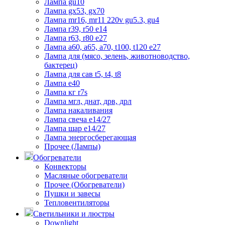
Лампа gu10
Лампа gx53, gx70
Лампа mr16, mr11 220v gu5.3, gu4
Лампа r39, r50 е14
Лампа r63, r80 е27
Лампа а60, а65, а70, t100, t120 е27
Лампа для (мясо, зелень, животноводство,
бактерец)
Лампа для сав t5, t4, t8
Лампа е40
Лампа кг r7s
Лампа мгл, днат, дрв, дрл
Лампа накаливания
Лампа свеча е14/27
Лампа шар е14/27
Лампа энергосберегающая
Прочее (Лампы)
Обогреватели
Конвекторы
Масляные обогреватели
Прочее (Обогреватели)
Пушки и завесы
Тепловентиляторы
Светильники и люстры
Downlight