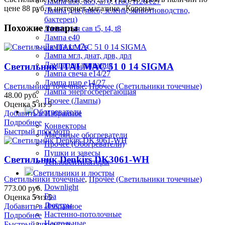
Лампа а60, а65, а70, t100, t120 е27
цене 88 руб. в интернет-магазине «Корона»
Лампа для (мясо, зелень, животноводство,
бактерец)
Похожие товары
Лампа для сав t5, t4, t8
Лампа е40
Лампа кг r7s
Лампа мгл, днат, дрв, дрл
Лампа накаливания
Светильник ITALMAC 51 0 14 SIGMA
Лампа свеча е14/27
Лампа шар е14/27
Светильники точечные
,
Прочее (Светильники точечные)
Лампа энергосберегающая
48.00
руб.
Прочее (Лампы)
Оценка
5
из 5
Обогреватели
Добавить в Избранное
Подробнее
Конвекторы
Быстрый просмотр
Масляные обогреватели
Прочее (Обогреватели)
Пушки и завесы
Светильник Denkirs DK3061-WH
Тепловентиляторы
Светильники и люстры
Светильники точечные
,
Прочее (Светильники точечные)
Downlight
773.00
руб.
Бра
Оценка
5
из 5
Люстры
Добавить в Избранное
Настенно-потолочные
Подробнее
Настольные
Быстрый просмотр