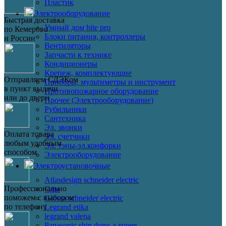
Пластик
Электрооборудование
Быстрая доставка
Умный дом hite pro
по Кемерово
Блоки питания, контроллеры
и России
Вентиляторы
Запчасти к технике
Кондиционеры
Крепеж, комплектующие
Отправляем СДЭКом
Приборы, мультиметры и инструмент
в пункт выдачи
Противопожарное оборудование
или до двери
Прочее (Электрооборудование)
Рубильники
Сантехника
Эл. звонки
Оплата товара
Эл. счетчики
любым удобным
Эл. тэны-эл.конфорки
способом
Электрооборудование
Электроустановочные
Atlasdesign schneider electric
Профессионально
Cgss
поможем с выбором
Glossa schneider electric
по телефону
Legrand etika
legrand valena
Panasonic shin dong-a корея