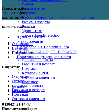
Werkel
Поиск нужного
Выключатели
товара по фото
Коробки
или артикулу
Прочее (Электроустановочная продукция)
Разъемы хомуты
Розетки
Контакты магазина
Удлинители
Этюд schneider electric
8 (3842) 21-14-47
211447@mail.ru
О компании
г. Кемерово, ул. Сарыгина, 27а
Вакансии
ПН-ПТ: 9:00-18:00; СБ: 10:00-16:00
Покупателям
Политика конфиденциальности
Доставка и оплата
Гарантии и возврат
Покупателю
Под заказ
Каталоги в PDF
О компании
Оптовым клиентам
Отзывы
Полезное
Доставка и оплата
Отзывы
Гарантии и возврат
Контакты
Под заказ
Оптовым клиентам
8 (3842) 21-14-47
Полезные статьи
Поможем с выбором