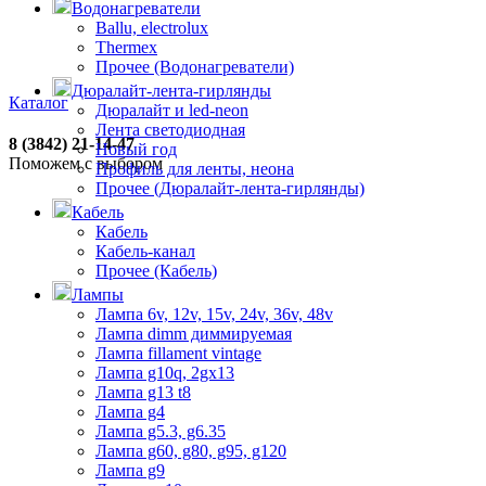
Водонагреватели
Ballu, electrolux
Thermex
Прочее (Водонагреватели)
Дюралайт-лента-гирлянды
Каталог
Дюралайт и led-neon
Лента светодиодная
8 (3842) 21-14-47
Новый год
Поможем с выбором
Профиль для ленты, неона
Прочее (Дюралайт-лента-гирлянды)
Кабель
Кабель
Кабель-канал
Прочее (Кабель)
Лампы
Лампа 6v, 12v, 15v, 24v, 36v, 48v
Лампа dimm диммируемая
Лампа fillament vintage
Лампа g10q, 2gx13
Лампа g13 t8
Лампа g4
Лампа g5.3, g6.35
Лампа g60, g80, g95, g120
Лампа g9