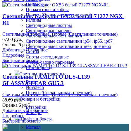
Подвесы
Прожекторы и кобры
Прочее (Светильники и люстры)
Светильник Navigator GX53 белый 71277 NGX-
Ралины
R1
Светодиодные люстры
Светодиодные панели
Светильники точечные
,
Прочее (Светильники точечные)
Светодиодные светильники
67.00
руб.
Светодиодные светильники ip54, ip65, ip67
Оценка
5
из 5
Светодиодные светильники звездное небо
Добавить в Избранное
Споты
Подробнее
Споты светодиодные
Быстрый просмотр
Фасад, садово-парковые
Шинопровод
Светильники точечные
Светильник FAMETTO DLS-L139
Feron
GLASSY/CLEAR GU5.3
Novotech
Прочее (Светильники точечные)
Светильники точечные
,
Прочее (Светильники точечные)
Фонари и батарейки
88.00
руб.
Оценка
5
из 5
Батарейки
Добавить в Избранное
Фонари
Подробнее
Шкафы и боксы
Быстрый просмотр
Металл